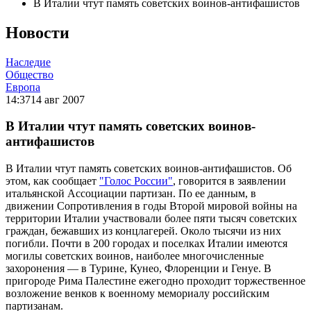
В Италии чтут память советских воинов-антифашистов
Новости
Наследие
Общество
Европа
14:37
14 авг 2007
В Италии чтут память советских воинов-
антифашистов
В Италии чтут память советских воинов-антифашистов. Об
этом, как сообщает
"Голос России"
, говорится в заявлении
итальянской Ассоциации партизан. По ее данным, в
движении Сопротивления в годы Второй мировой войны на
территории Италии участвовали более пяти тысяч советских
граждан, бежавших из концлагерей. Около тысячи из них
погибли. Почти в 200 городах и поселках Италии имеются
могилы советских воинов, наиболее многочисленные
захоронения — в Турине, Кунео, Флоренции и Генуе. В
пригороде Рима Палестине ежегодно проходит торжественное
возложение венков к военному мемориалу российским
партизанам.