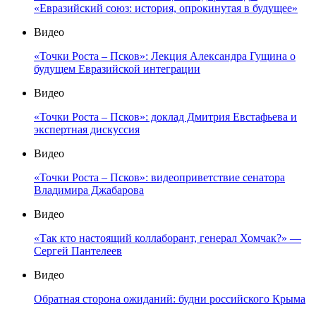
«Евразийский союз: история, опрокинутая в будущее»
Видео
«Точки Роста – Псков»: Лекция Александра Гущина о
будущем Евразийской интеграции
Видео
«Точки Роста – Псков»: доклад Дмитрия Евстафьева и
экспертная дискуссия
Видео
«Точки Роста – Псков»: видеоприветствие сенатора
Владимира Джабарова
Видео
«Так кто настоящий коллаборант, генерал Хомчак?» —
Сергей Пантелеев
Видео
Обратная сторона ожиданий: будни российского Крыма