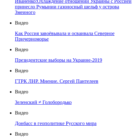
Иваненко:Охлаждение отношений Украины с Россией
принесло Румынии газоносный шельф у острова
Змеиного
Видео
Как Россия завоёвывала и осваивала Северное
Причерноморье
Видео
Президентские выборы на Украине-2019
Видео
ГТРК ЛНР. Мнение. Сергей Пантелеев
Видео
Зеленский ≠ Голобородько
Видео
Донбасс в геополитике Русского мира
Видео