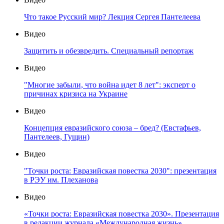
Что такое Русский мир? Лекция Сергея Пантелеева
Видео
Защитить и обезвредить. Специальный репортаж
Видео
"Многие забыли, что война идет 8 лет": эксперт о
причинах кризиса на Украине
Видео
Концепция евразийского союза – бред? (Евстафьев,
Пантелеев, Гущин)
Видео
"Точки роста: Евразийская повестка 2030": презентация
в РЭУ им. Плеханова
Видео
«Точки роста: Евразийская повестка 2030». Презентация
в редакции журнала «Международная жизнь»