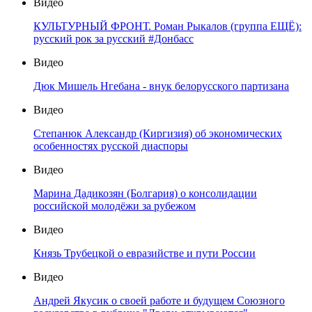
Видео
КУЛЬТУРНЫЙ ФРОНТ. Роман Рыкалов (группа ЕЩЁ):
русский рок за русский #Донбасс
Видео
Дюк Мишель Нгебана - внук белорусского партизана
Видео
Степанюк Александр (Киргизия) об экономических
особенностях русской диаспоры
Видео
Марина Дадикозян (Болгария) о консолидации
российской молодёжи за рубежом
Видео
Князь Трубецкой о евразийстве и пути России
Видео
Андрей Якусик о своей работе и будущем Союзного