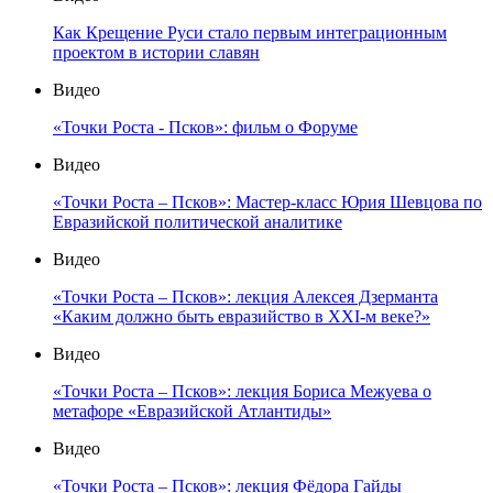
Как Крещение Руси стало первым интеграционным
проектом в истории славян
Видео
«Точки Роста - Псков»: фильм о Форуме
Видео
«Точки Роста – Псков»: Мастер-класс Юрия Шевцова по
Евразийской политической аналитике
Видео
«Точки Роста – Псков»: лекция Алексея Дзерманта
«Каким должно быть евразийство в XXI-м веке?»
Видео
«Точки Роста – Псков»: лекция Бориса Межуева о
метафоре «Евразийской Атлантиды»
Видео
«Точки Роста – Псков»: лекция Фёдора Гайды