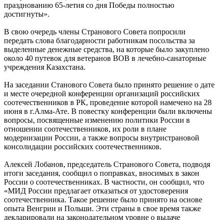
празднованию 65-летия со дня Победы полностью
достигнуты».
В свою очередь члены Странового Совета попросили
передать слова благодарности работникам посольства за
выделенные денежные средства, на которые было закуплено
около 40 путевок для ветеранов ВОВ в лечебно-санаторные
учреждения Казахстана.
На заседании Станового Совета было принято решение о дате
и месте очередной конференции организаций российских
соотечественников в РК, проведение которой намечено на 28
июня в г.Алма-Ате. В повестку конференции были включены
вопросы, посвященные изменению политики России в
отношении соотечественников, их роли в плане
модернизации России, а также вопросы внутристрановой
консолидации российских соотечественников.
Алексей Лобанов, председатель Странового Совета, подводя
итоги заседания, сообщил о поправках, вносимых в закон
России о соотечественниках. В частности, он сообщил, что
«МИД России предлагает отказаться от удостоверения
соотечественника. Такое решение было принято на основе
опыта Венгрии и Польши. Эти страны в свое время также
декларировали на законодательном уровне о выдаче