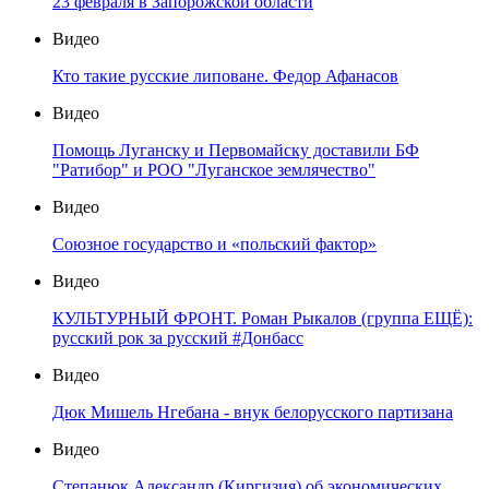
23 февраля в Запорожской области
Видео
Кто такие русские липоване. Федор Афанасов
Видео
Помощь Луганску и Первомайску доставили БФ
"Ратибор" и РОО "Луганское землячество"
Видео
Союзное государство и «польский фактор»
Видео
КУЛЬТУРНЫЙ ФРОНТ. Роман Рыкалов (группа ЕЩЁ):
русский рок за русский #Донбасс
Видео
Дюк Мишель Нгебана - внук белорусского партизана
Видео
Степанюк Александр (Киргизия) об экономических