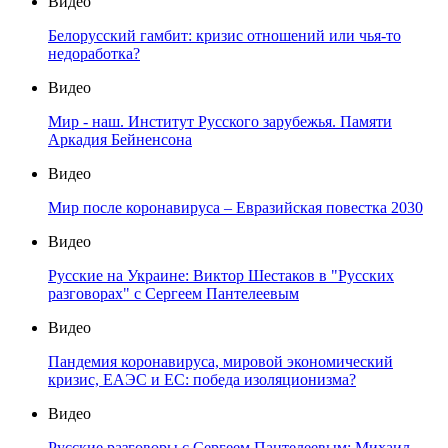
Видео
Белорусский гамбит: кризис отношений или чья-то
недоработка?
Видео
Мир - наш. Институт Русского зарубежья. Памяти
Аркадия Бейненсона
Видео
Мир после коронавируса – Евразийская повестка 2030
Видео
Русские на Украине: Виктор Шестаков в "Русских
разговорах" с Сергеем Пантелеевым
Видео
Пандемия коронавируса, мировой экономический
кризис, ЕАЭС и ЕС: победа изоляционизма?
Видео
Русские разговоры с Сергеем Пантелеевым: Михаил