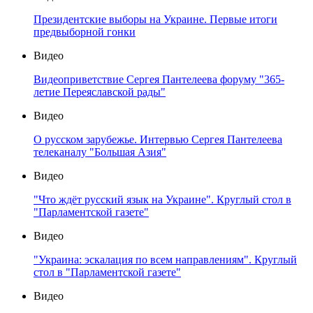
Президентские выборы на Украине. Первые итоги
предвыборной гонки
Видео
Видеоприветствие Сергея Пантелеева форуму "365-
летие Переяславской рады"
Видео
О русском зарубежье. Интервью Сергея Пантелеева
телеканалу "Большая Азия"
Видео
"Что ждёт русский язык на Украине". Круглый стол в
"Парламентской газете"
Видео
"Украина: эскалация по всем направлениям". Круглый
стол в "Парламентской газете"
Видео