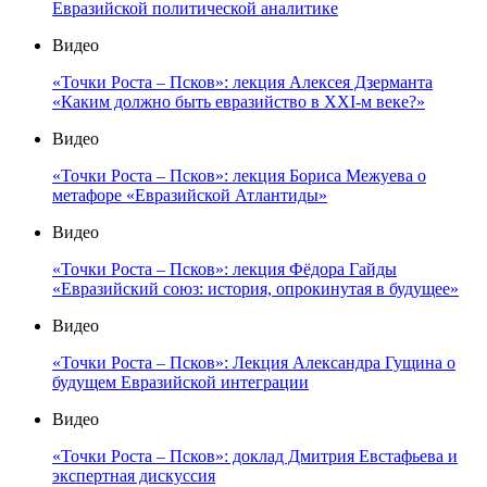
Евразийской политической аналитике
Видео
«Точки Роста – Псков»: лекция Алексея Дзерманта
«Каким должно быть евразийство в XXI-м веке?»
Видео
«Точки Роста – Псков»: лекция Бориса Межуева о
метафоре «Евразийской Атлантиды»
Видео
«Точки Роста – Псков»: лекция Фёдора Гайды
«Евразийский союз: история, опрокинутая в будущее»
Видео
«Точки Роста – Псков»: Лекция Александра Гущина о
будущем Евразийской интеграции
Видео
«Точки Роста – Псков»: доклад Дмитрия Евстафьева и
экспертная дискуссия