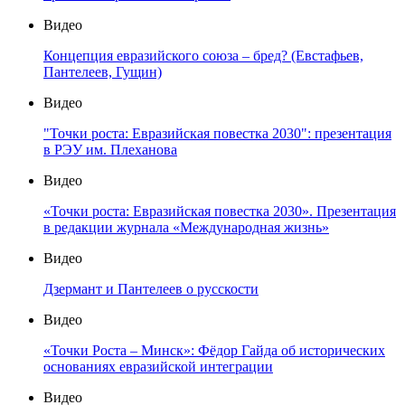
Видео
Концепция евразийского союза – бред? (Евстафьев,
Пантелеев, Гущин)
Видео
"Точки роста: Евразийская повестка 2030": презентация
в РЭУ им. Плеханова
Видео
«Точки роста: Евразийская повестка 2030». Презентация
в редакции журнала «Международная жизнь»
Видео
Дзермант и Пантелеев о русскости
Видео
«Точки Роста – Минск»: Фёдор Гайда об исторических
основаниях евразийской интеграции
Видео