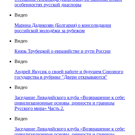
особенностях русской диаспоры
Видео
Марина Дадикозян (Болгария) о консолидации
российской молодёжи за рубежом
Видео
Князь Трубецкой о евразийстве и пути России
Видео
Андрей Якусик о своей работе и будущем Союзного
государства в рубрике "Двери открываются"
Видео
Заседание Ливадийского клуба «Возвращение к себе:
цивилизационные основы, ценности и границы
Русского мира» Часть 2.
Видео
Заседание Ливадийского клуба «Возвращение к себе:
цивилизационные основы, ценности и границы