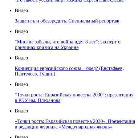
Видео
Защитить и обезвредить. Специальный репортаж
Видео
"Многие забыли, что война идет 8 лет": эксперт о
причинах кризиса на Украине
Видео
Концепция евразийского союза – бред? (Евстафьев,
Пантелеев, Гущин)
Видео
"Точки роста: Евразийская повестка 2030": презентация
в РЭУ им. Плеханова
Видео
«Точки роста: Евразийская повестка 2030». Презентация
в редакции журнала «Международная жизнь»
Видео