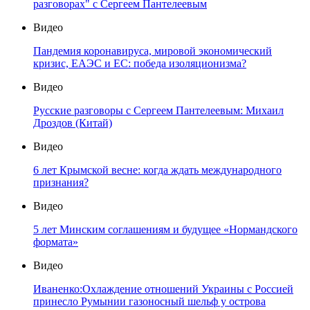
разговорах" с Сергеем Пантелеевым
Видео
Пандемия коронавируса, мировой экономический
кризис, ЕАЭС и ЕС: победа изоляционизма?
Видео
Русские разговоры с Сергеем Пантелеевым: Михаил
Дроздов (Китай)
Видео
6 лет Крымской весне: когда ждать международного
признания?
Видео
5 лет Минским соглашениям и будущее «Нормандского
формата»
Видео
Иваненко:Охлаждение отношений Украины с Россией
принесло Румынии газоносный шельф у острова