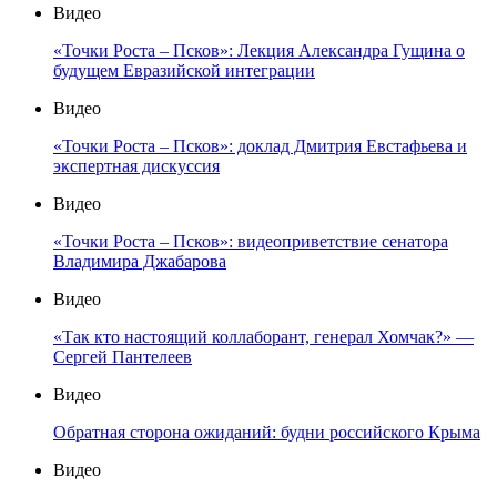
Видео
«Точки Роста – Псков»: Лекция Александра Гущина о
будущем Евразийской интеграции
Видео
«Точки Роста – Псков»: доклад Дмитрия Евстафьева и
экспертная дискуссия
Видео
«Точки Роста – Псков»: видеоприветствие сенатора
Владимира Джабарова
Видео
«Так кто настоящий коллаборант, генерал Хомчак?» —
Сергей Пантелеев
Видео
Обратная сторона ожиданий: будни российского Крыма
Видео