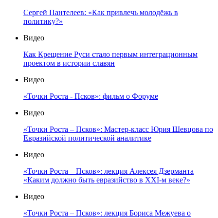
Сергей Пантелеев: «Как привлечь молодёжь в
политику?»
Видео
Как Крещение Руси стало первым интеграционным
проектом в истории славян
Видео
«Точки Роста - Псков»: фильм о Форуме
Видео
«Точки Роста – Псков»: Мастер-класс Юрия Шевцова по
Евразийской политической аналитике
Видео
«Точки Роста – Псков»: лекция Алексея Дзерманта
«Каким должно быть евразийство в XXI-м веке?»
Видео
«Точки Роста – Псков»: лекция Бориса Межуева о