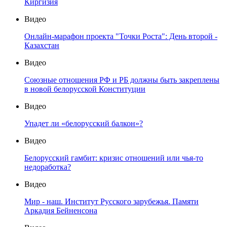
Киргизия
Видео
Онлайн-марафон проекта "Точки Роста": День второй -
Казахстан
Видео
Союзные отношения РФ и РБ должны быть закреплены
в новой белорусской Конституции
Видео
Упадет ли «белорусский балкон»?
Видео
Белорусский гамбит: кризис отношений или чья-то
недоработка?
Видео
Мир - наш. Институт Русского зарубежья. Памяти
Аркадия Бейненсона