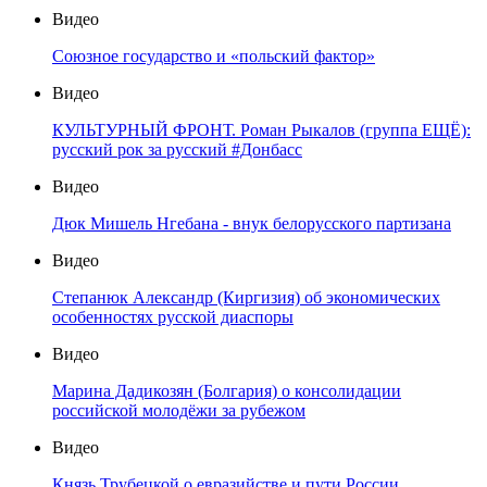
Видео
Союзное государство и «польский фактор»
Видео
КУЛЬТУРНЫЙ ФРОНТ. Роман Рыкалов (группа ЕЩЁ):
русский рок за русский #Донбасс
Видео
Дюк Мишель Нгебана - внук белорусского партизана
Видео
Степанюк Александр (Киргизия) об экономических
особенностях русской диаспоры
Видео
Марина Дадикозян (Болгария) о консолидации
российской молодёжи за рубежом
Видео
Князь Трубецкой о евразийстве и пути России