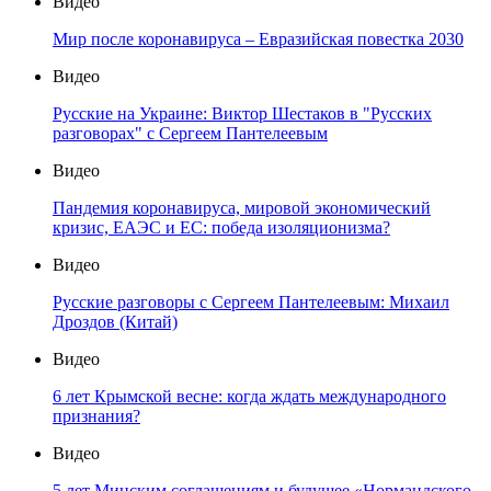
Видео
Мир после коронавируса – Евразийская повестка 2030
Видео
Русские на Украине: Виктор Шестаков в "Русских
разговорах" с Сергеем Пантелеевым
Видео
Пандемия коронавируса, мировой экономический
кризис, ЕАЭС и ЕС: победа изоляционизма?
Видео
Русские разговоры с Сергеем Пантелеевым: Михаил
Дроздов (Китай)
Видео
6 лет Крымской весне: когда ждать международного
признания?
Видео
5 лет Минским соглашениям и будущее «Нормандского