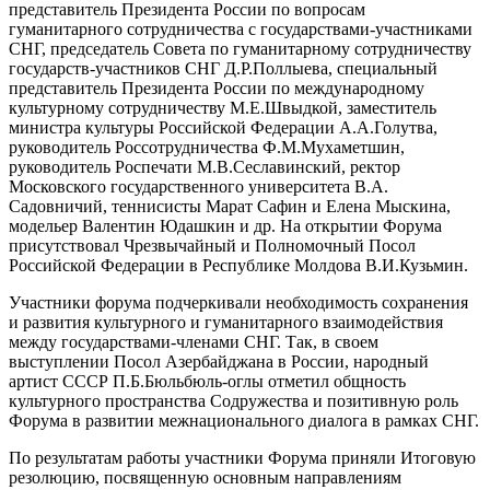
представитель Президента России по вопросам
гуманитарного сотрудничества с государствами-участниками
СНГ, председатель Совета по гуманитарному сотрудничеству
государств-участников СНГ Д.Р.Поллыева, специальный
представитель Президента России по международному
культурному сотрудничеству М.Е.Швыдкой, заместитель
министра культуры Российской Федерации А.А.Голутва,
руководитель Россотрудничества Ф.М.Мухаметшин,
руководитель Роспечати М.В.Сеславинский, ректор
Московского государственного университета В.А.
Садовничий, теннисисты Марат Сафин и Елена Мыскина,
модельер Валентин Юдашкин и др. На открытии Форума
присутствовал Чрезвычайный и Полномочный Посол
Российской Федерации в Республике Молдова В.И.Кузьмин.
Участники форума подчеркивали необходимость сохранения
и развития культурного и гуманитарного взаимодействия
между государствами-членами СНГ. Так, в своем
выступлении Посол Азербайджана в России, народный
артист СССР П.Б.Бюльбюль-оглы отметил общность
культурного пространства Содружества и позитивную роль
Форума в развитии межнационального диалога в рамках СНГ.
По результатам работы участники Форума приняли Итоговую
резолюцию, посвященную основным направлениям