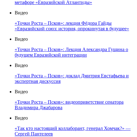
метафоре «Евразийской Атлантиды»
Видео
«Точки Роста – Псков»: лекция Фёдора Гайды
«Евразийский союз: история, опрокинутая в будущее»
Видео
«Точки Роста – Псков»: Лекция Александра Гущина о
будущем Евразийской интеграции
Видео
«Точки Роста – Псков»: доклад Дмитрия Евстафьева и
экспертная дискуссия
Видео
«Точки Роста – Псков»: видеоприветствие сенатора
Владимира Джабарова
Видео
«Так кто настоящий коллаборант, генерал Хомчак?» —
Сергей Пантелеев