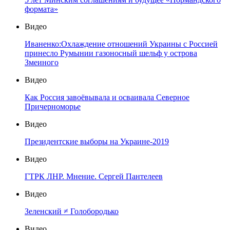
формата»
Видео
Иваненко:Охлаждение отношений Украины с Россией
принесло Румынии газоносный шельф у острова
Змеиного
Видео
Как Россия завоёвывала и осваивала Северное
Причерноморье
Видео
Президентские выборы на Украине-2019
Видео
ГТРК ЛНР. Мнение. Сергей Пантелеев
Видео
Зеленский ≠ Голобородько
Видео