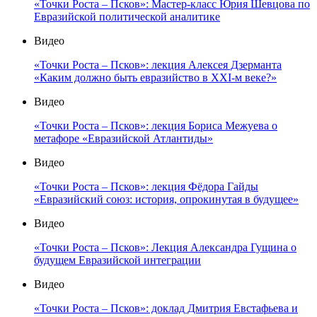
«Точки Роста – Псков»: Мастер-класс Юрия Шевцова по
Евразийской политической аналитике
Видео
«Точки Роста – Псков»: лекция Алексея Дзерманта
«Каким должно быть евразийство в XXI-м веке?»
Видео
«Точки Роста – Псков»: лекция Бориса Межуева о
метафоре «Евразийской Атлантиды»
Видео
«Точки Роста – Псков»: лекция Фёдора Гайды
«Евразийский союз: история, опрокинутая в будущее»
Видео
«Точки Роста – Псков»: Лекция Александра Гущина о
будущем Евразийской интеграции
Видео
«Точки Роста – Псков»: доклад Дмитрия Евстафьева и