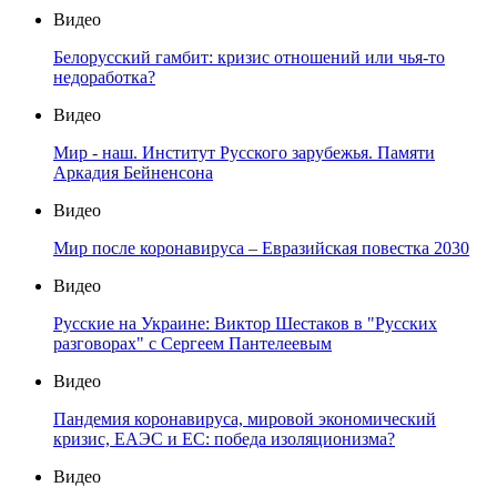
Видео
Белорусский гамбит: кризис отношений или чья-то
недоработка?
Видео
Мир - наш. Институт Русского зарубежья. Памяти
Аркадия Бейненсона
Видео
Мир после коронавируса – Евразийская повестка 2030
Видео
Русские на Украине: Виктор Шестаков в "Русских
разговорах" с Сергеем Пантелеевым
Видео
Пандемия коронавируса, мировой экономический
кризис, ЕАЭС и ЕС: победа изоляционизма?
Видео