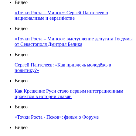
Видео
«Точки Роста – Минск»: Сергей Пантелеев о
национализме и евразийстве
Видео
«Точки Роста – Минск»: выступление депутата Госдумы
от Севастополя Дмитрия Белика
Видео
Сергей Пантелеев: «Как привлечь молодёжь в
политику?»
Видео
Как Крещение Руси стало первым интеграционным
проектом в истории славян
Видео
«Точки Роста - Псков»: фильм о Форуме
Видео