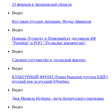
23 февраля в Запорожской области
Видео
Кто такие русские липоване. Федор Афанасов
Видео
Помощь Луганску и Первомайску доставили БФ
"Ратибор" и РОО "Луганское землячество"
Видео
Союзное государство и «польский фактор»
Видео
КУЛЬТУРНЫЙ ФРОНТ. Роман Рыкалов (группа ЕЩЁ):
русский рок за русский #Донбасс
Видео
Дюк Мишель Нгебана - внук белорусского партизана
Видео