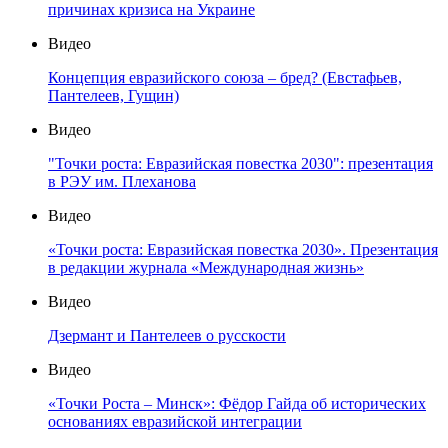
причинах кризиса на Украине
Видео
Концепция евразийского союза – бред? (Евстафьев,
Пантелеев, Гущин)
Видео
"Точки роста: Евразийская повестка 2030": презентация
в РЭУ им. Плеханова
Видео
«Точки роста: Евразийская повестка 2030». Презентация
в редакции журнала «Международная жизнь»
Видео
Дзермант и Пантелеев о русскости
Видео
«Точки Роста – Минск»: Фёдор Гайда об исторических
основаниях евразийской интеграции