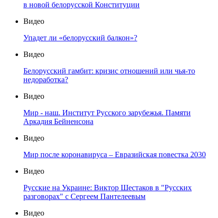
в новой белорусской Конституции
Видео
Упадет ли «белорусский балкон»?
Видео
Белорусский гамбит: кризис отношений или чья-то
недоработка?
Видео
Мир - наш. Институт Русского зарубежья. Памяти
Аркадия Бейненсона
Видео
Мир после коронавируса – Евразийская повестка 2030
Видео
Русские на Украине: Виктор Шестаков в "Русских
разговорах" с Сергеем Пантелеевым
Видео