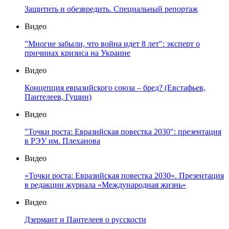
Защитить и обезвредить. Специальный репортаж
Видео
"Многие забыли, что война идет 8 лет": эксперт о
причинах кризиса на Украине
Видео
Концепция евразийского союза – бред? (Евстафьев,
Пантелеев, Гущин)
Видео
"Точки роста: Евразийская повестка 2030": презентация
в РЭУ им. Плеханова
Видео
«Точки роста: Евразийская повестка 2030». Презентация
в редакции журнала «Международная жизнь»
Видео
Дзермант и Пантелеев о русскости