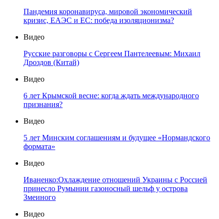
Пандемия коронавируса, мировой экономический
кризис, ЕАЭС и ЕС: победа изоляционизма?
Видео
Русские разговоры с Сергеем Пантелеевым: Михаил
Дроздов (Китай)
Видео
6 лет Крымской весне: когда ждать международного
признания?
Видео
5 лет Минским соглашениям и будущее «Нормандского
формата»
Видео
Иваненко:Охлаждение отношений Украины с Россией
принесло Румынии газоносный шельф у острова
Змеиного
Видео