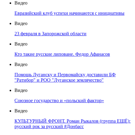
Видео
Евразийский клуб успехи начинаются с инициативы
Видео
23 февраля в Запорожской области
Видео
Кто такие русские липоване. Федор Афанасов
Видео
Помощь Луганску и Первомайску доставили БФ
"Ратибор" и РОО "Луганское землячество"
Видео
Союзное государство и «польский фактор»
Видео
КУЛЬТУРНЫЙ ФРОНТ. Роман Рыкалов (группа ЕЩЁ):
русский рок за русский #Донбасс