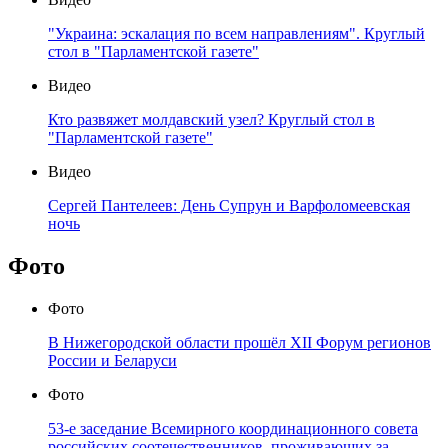
"Украина: эскалация по всем направлениям". Круглый
стол в "Парламентской газете"
Видео
Кто развяжет молдавский узел? Круглый стол в
"Парламентской газете"
Видео
Сергей Пантелеев: День Супрун и Варфоломеевская
ночь
Фото
Фото
В Нижегородской области прошёл XII Форум регионов
России и Беларуси
Фото
53-е заседание Всемирного координационного совета
российских соотечественников, проживающих за