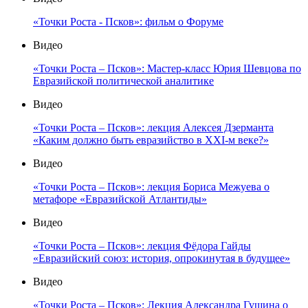
«Точки Роста - Псков»: фильм о Форуме
Видео
«Точки Роста – Псков»: Мастер-класс Юрия Шевцова по
Евразийской политической аналитике
Видео
«Точки Роста – Псков»: лекция Алексея Дзерманта
«Каким должно быть евразийство в XXI-м веке?»
Видео
«Точки Роста – Псков»: лекция Бориса Межуева о
метафоре «Евразийской Атлантиды»
Видео
«Точки Роста – Псков»: лекция Фёдора Гайды
«Евразийский союз: история, опрокинутая в будущее»
Видео
«Точки Роста – Псков»: Лекция Александра Гущина о