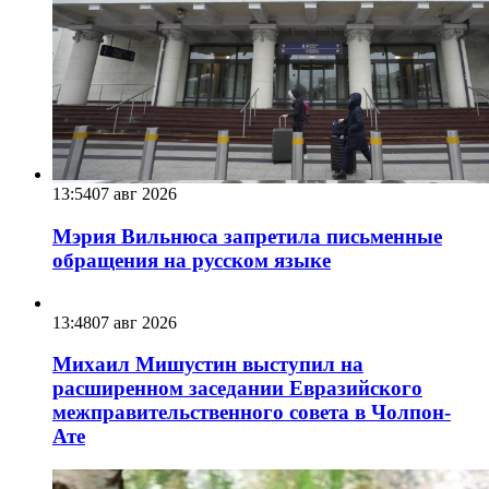
13:54
07 авг 2026
Мэрия Вильнюса запретила письменные
обращения на русском языке
13:48
07 авг 2026
Михаил Мишустин выступил на
расширенном заседании Евразийского
межправительственного совета в Чолпон-
Ате