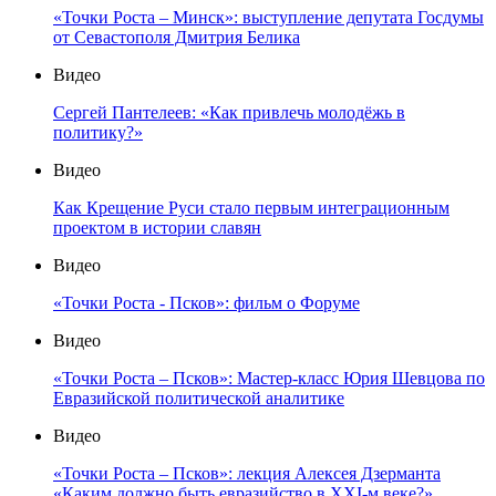
«Точки Роста – Минск»: выступление депутата Госдумы
от Севастополя Дмитрия Белика
Видео
Сергей Пантелеев: «Как привлечь молодёжь в
политику?»
Видео
Как Крещение Руси стало первым интеграционным
проектом в истории славян
Видео
«Точки Роста - Псков»: фильм о Форуме
Видео
«Точки Роста – Псков»: Мастер-класс Юрия Шевцова по
Евразийской политической аналитике
Видео
«Точки Роста – Псков»: лекция Алексея Дзерманта
«Каким должно быть евразийство в XXI-м веке?»