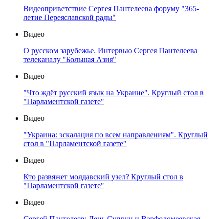
Видеоприветствие Сергея Пантелеева форуму "365-
летие Переяславской рады"
Видео
О русском зарубежье. Интервью Сергея Пантелеева
телеканалу "Большая Азия"
Видео
"Что ждёт русский язык на Украине". Круглый стол в
"Парламентской газете"
Видео
"Украина: эскалация по всем направлениям". Круглый
стол в "Парламентской газете"
Видео
Кто развяжет молдавский узел? Круглый стол в
"Парламентской газете"
Видео
Сергей Пантелеев: День Супрун и Варфоломеевская