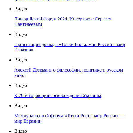
Видео
Ливадийский форум 2024. Интервью с Сергеем
Пантелеевым
Видео
Презентация доклада «Точки Роста: мир России – мир
Евразии»
Видео
Алексей Дзермант о философии, политике и русском
кино
Видео
К 79-й годовщине освобождения Украины
Видео
Международный форум «Точки Роста: мир России —
мир Евразии»
Видео