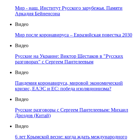
Мир - наш. Институт Русского зарубежья. Памяти
Аркадия Бейненсона
Видео
Мир после коронавируса – Евразийская повестка 2030
Видео
Русские на Украине: Виктор Шестаков в "Русских
разговорах" с Сергеем Пантелеевым
Видео
Пандемия коронавируса, мировой экономический
кризис, ЕАЭС и ЕС: победа изоляционизма?
Видео
Русские разговоры с Сергеем Пантелеевым: Михаил
Дроздов (Китай)
Видео
6 лет Крымской весне: когда ждать международного