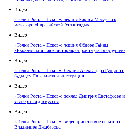
Видео
«Точки Роста – Псков»: лекция Бориса Межуева о
метафоре «Евразийской Атлантиды»
Видео
«Точки Роста – Псков»: лекция Фёдора Гайды
«Евразийский союз: история, опрокинутая в будущее»
Видео
«Точки Роста – Псков»: Лекция Александра Гущина о
будущем Евразийской интеграции
Видео
«Точки Роста – Псков»: доклад Дмитрия Евстафьева и
экспертная дискуссия
Видео
«Точки Роста – Псков»: видеоприветствие сенатора
Владимира Джабарова