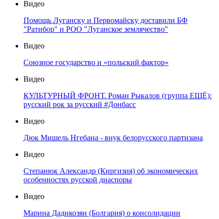
Видео
Помощь Луганску и Первомайску доставили БФ
"Ратибор" и РОО "Луганское землячество"
Видео
Союзное государство и «польский фактор»
Видео
КУЛЬТУРНЫЙ ФРОНТ. Роман Рыкалов (группа ЕЩЁ):
русский рок за русский #Донбасс
Видео
Дюк Мишель Нгебана - внук белорусского партизана
Видео
Степанюк Александр (Киргизия) об экономических
особенностях русской диаспоры
Видео
Марина Дадикозян (Болгария) о консолидации