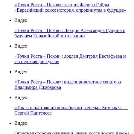
«Точки Роста – Псков»: лекция Фёдора Гайды
«Евразийский союз: история, опрокинутая в будущее»
Видео
«Точки Роста – Псков»: Лекция Александра Гущина о
будущем Евразийской интеграции
Видео
«Точки Роста – Псков»: доклад Дмитрия Евстафьева и
экспертная дискуссия
Видео
«Точки Роста – Псков»: видеоприветствие сенатора
Владимира Джабарова
Видео
«Так кто настоящий коллаборант, генерал Хомчак?» —
Сергей Пантелеев
Видео
Обратная сторона ожиданий: будни российского Крыма