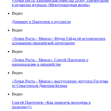
«Точки роста: Евразийская повестка 2030». Презентация
в редакции журнала «Международная жизнь»
Видео
Дзермант и Пантелеев о русскости
Видео
«Точки Роста – Минск»: Фёдор Гайда об исторических
основаниях евразийской интеграции
Видео
«Точки Роста – Минск»: Сергей Пантелеев о
национализме и евразийстве
Видео
«Точки Роста – Минск»: выступление депутата Госдумы
от Севастополя Дмитрия Белика
Видео
Сергей Пантелеев: «Как привлечь молодёжь в
политику?»