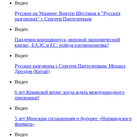
Видео
Русские на Украине: Виктор Шестаков в "Русских
разговорах" с Сергеем Пантелеевым
Видео
Пандемия коронавируса, мировой экономический
кризис, ЕАЭС и ЕС: победа изоляционизма?
Видео
Русские разговоры с Сергеем Пантелеевым: Михаил
Дроздов (Китай)
Видео
6 лет Крымской весне: когда ждать международного
признания?
Видео
5 лет Минским соглашениям и будущее «Нормандского
формата»
Видео