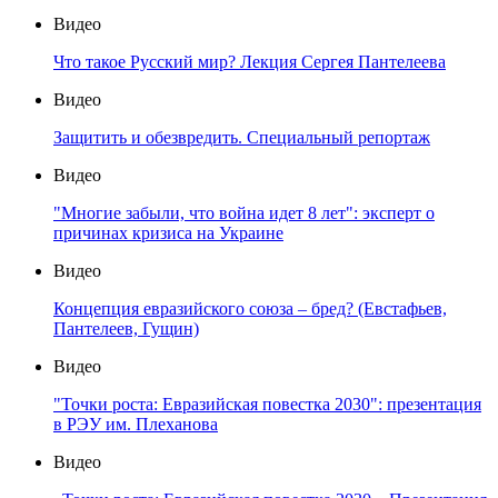
Видео
Что такое Русский мир? Лекция Сергея Пантелеева
Видео
Защитить и обезвредить. Специальный репортаж
Видео
"Многие забыли, что война идет 8 лет": эксперт о
причинах кризиса на Украине
Видео
Концепция евразийского союза – бред? (Евстафьев,
Пантелеев, Гущин)
Видео
"Точки роста: Евразийская повестка 2030": презентация
в РЭУ им. Плеханова
Видео