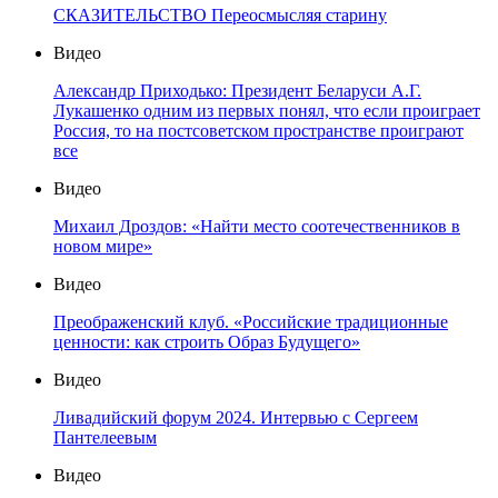
СКАЗИТЕЛЬСТВО Переосмысляя старину
Видео
Александр Приходько: Президент Беларуси А.Г.
Лукашенко одним из первых понял, что если проиграет
Россия, то на постсоветском пространстве проиграют
все
Видео
Михаил Дроздов: «Найти место соотечественников в
новом мире»
Видео
Преображенский клуб. «Российские традиционные
ценности: как строить Образ Будущего»
Видео
Ливадийский форум 2024. Интервью с Сергеем
Пантелеевым
Видео