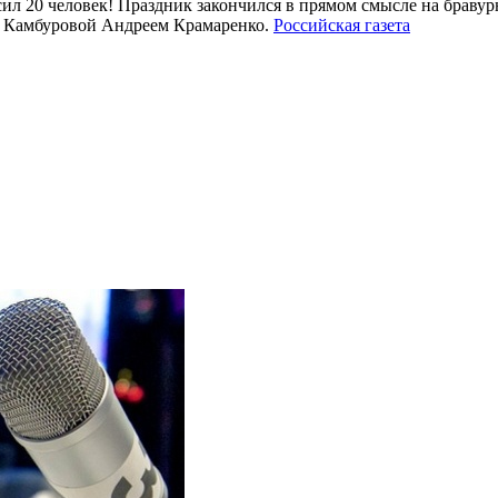
асил 20 человек! Праздник закончился в прямом смысле на браву
ны Камбуровой Андреем Крамаренко.
Российская газета