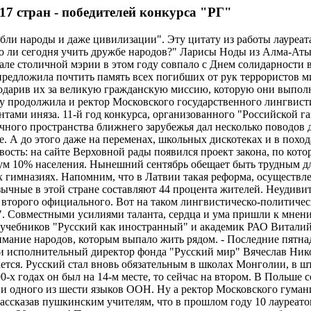
17 стран - победителей конкурса "РГ"
гибли народы и даже цивилизации". Эту цитату из работы лауре
жно ли сегодня учить дружбе народов?" Ларисы Ноды из Алма-А
ле столичной мэрии в этом году совпало с Днем солидарности в
редложила почтить память всех погибших от рук террористов 
арив их за великую гражданскую миссию, которую они выполняют
му продолжила и ректор Московского государственного лингвист
ентами иняза. 11-й год конкурса, организованного "Российской 
чного пространства ближнего зарубежья дал несколько поводов 
. А до этого даже на переменах, школьных дискотеках и в похо
ость: на сайте Верховной рады появился проект закона, по кото
мум 10% населения. Нынешний сентябрь обещает быть трудным дл
х гимназиях. Напомним, что в Латвии такая реформа, осуществле
язычные в этой стране составляют 44 процента жителей. Неудив
 второго официального. Вот на таком лингвистическо-политическ
". Совместными усилиями таланта, сердца и ума пришли к мнени
р учебников "Русский как иностранный" и академик РАО Витали
ание народов, которым выпало жить рядом. - Последние пятнадц
и исполнительный директор фонда "Русский мир" Вячеслав Никон
ается. Русский стал вновь обязательным в школах Монголии, в 
-х годах он был на 14-м месте, то сейчас на втором. В Польше 
а и одного из шести языков ООН. Ну а ректор Московского гума
 Рассказав пушкинским учителям, что в прошлом году 10 лауреа