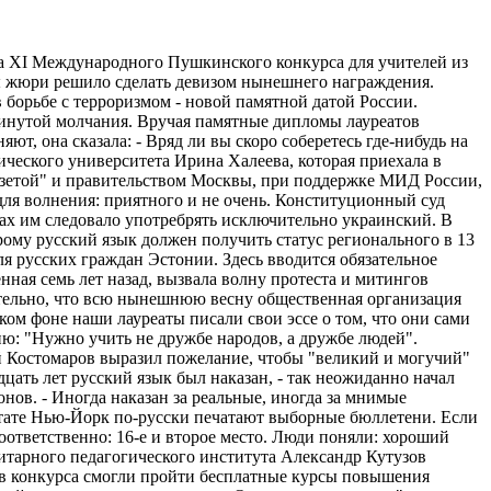
ата XI Международного Пушкинского конкурса для учителей из
ты жюри решило сделать девизом нынешнего награждения.
 борьбе с терроризмом - новой памятной датой России.
минутой молчания. Вручая памятные дипломы лауреатов
, она сказала: - Вряд ли вы скоро соберетесь где-нибудь на
ического университета Ирина Халеева, которая приехала в
газетой" и правительством Москвы, при поддержке МИД России,
для волнения: приятного и не очень. Конституционный суд
дах им следовало употребрять исключительно украинский. В
рому русский язык должен получить статус регионального в 13
я русских граждан Эстонии. Здесь вводится обязательное
нная семь лет назад, вызвала волну протеста и митингов
ительно, что всю нынешнюю весну общественная организация
ом фоне наши лауреаты писали свои эссе о том, что они сами
ю: "Нужно учить не дружбе народов, а дружбе людей".
й Костомаров выразил пожелание, чтобы "великий и могучий"
ать лет русский язык был наказан, - так неожиданно начал
ов. - Иногда наказан за реальные, иногда за мнимые
штате Нью-Йорк по-русски печатают выборные бюллетени. Если
соответственно: 16-е и второе место. Люди поняли: хороший
нитарного педагогического института Александр Кутузов
тов конкурса смогли пройти бесплатные курсы повышения