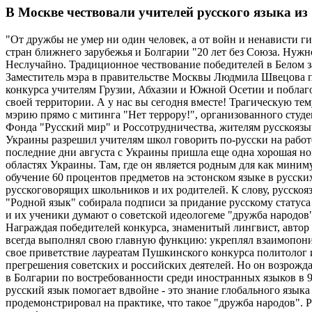
В Москве чествовали учителей русского языка из 
"От дружбы не умер ни один человек, а от войн и ненависти 
стран ближнего зарубежья и Болгарии "20 лет без Союза. Ну
Неслучайно. Традиционное чествование победителей в Белом за
Заместитель мэра в правительстве Москвы Людмила Швецова п
конкурса учителям Грузии, Абхазии и Южной Осетии и поблагод
своей территории. А у нас вы сегодня вместе! Трагическую те
мэрию прямо с митинга "Нет террору!", организованного студ
Фонда "Русский мир" и Россотрудничества, жителям русскоязы
Украины разрешил учителям школ говорить по-русски на работе
последние дни августа с Украины пришла еще одна хорошая нов
областях Украины. Там, где он является родным для как мини
обучение 60 процентов предметов на эстонском языке в русски
русскоговорящих школьников и их родителей. К слову, русско
"Родной язык" собирала подписи за придание русскому статуса
и их ученики думают о советской идеологеме "дружба народов
Награждая победителей конкурса, знаменитый лингвист, авто
всегда выполнял свою главную функцию: укреплял взаимопоним
свое приветствие лауреатам Пушкинского конкурса политолог 
прегрешения советских и российских деятелей. Но он возрожд
в Болгарии по востребованности среди иностранных языков в 90
русский язык помогает вдвойне - это знание глобального язык
продемонстрировал на практике, что такое "дружба народов".