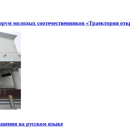
рум молодых соотечественников «Траектория отк
щения на русском языке