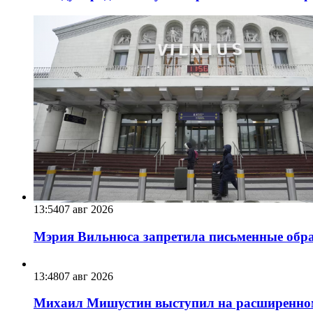
13:54
07 авг 2026
Мэрия Вильнюса запретила письменные обра
13:48
07 авг 2026
Михаил Мишустин выступил на расширенном 