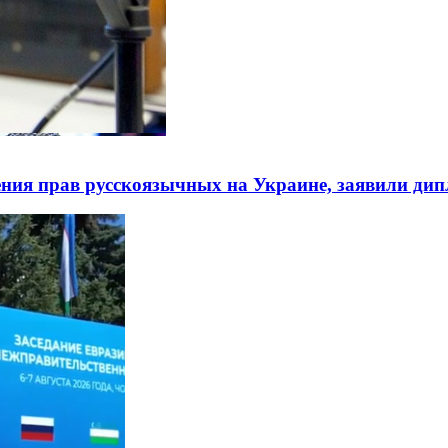
ния прав русскоязычных на Украине, заявили ди