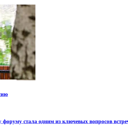
ссию
 форуму стала одним из ключевых вопросов встре