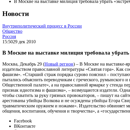
В Москве на выставке милиция требовала убрать «экстре
Новости
Внутриполитический процесс в России
Общество
Россия
15:50
29 дек 2010
В Москве на выставке милиция требовала убрать 
Москва, Декабрь 29 (
Новый регион
) – В Москве на выставке-я
издательством православной литературы «Святая гора». Как со
фашизм». «Старший страж порядка сурово пояснил – поступаю
пытались объяснить переводчикам с греческого, румынского и 
Общественной палате», а на православной ярмарке у стенда пе
признак идиотизма и фашизма», – возмущаются издатели. Однак
чтобы схватить за руку грязных провокаторов, – пишут на сайте
арестованы убийцы Волкова и не осуждены убийцы Егора Сви
травматическим оружием и ножами». Издательство обвиняет м
общения, воспитания, обучения и творчества», а «государствен
Facebook
ВКонтакте