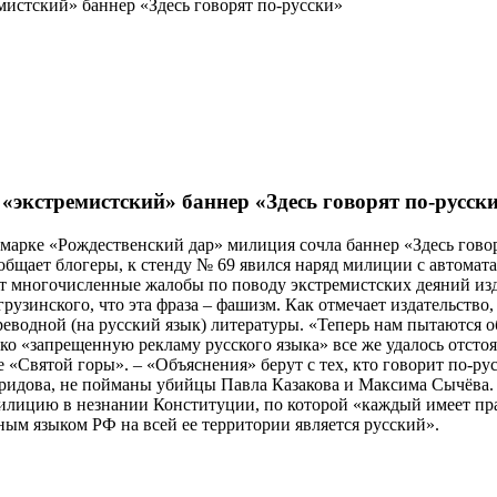
мистский» баннер «Здесь говорят по-русски»
«экстремистский» баннер «Здесь говорят по-русск
рмарке «Рождественский дар» милиция сочла баннер «Здесь гов
общает блогеры, к стенду № 69 явился наряд милиции с автомата
т многочисленные жалобы по поводу экстремистских деяний изд
грузинского, что эта фраза – фашизм. Как отмечает издательств
реводной (на русский язык) литературы. «Теперь нам пытаются о
о «запрещенную рекламу русского языка» все же удалось отстоя
 «Святой горы». – «Объяснения» берут с тех, кто говорит по-рус
ридова, не пойманы убийцы Павла Казакова и Максима Сычёва.
илицию в незнании Конституции, по которой «каждый имеет пра
ным языком РФ на всей ее территории является русский».