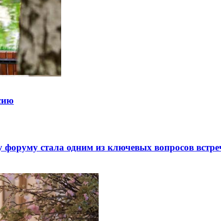
ссию
 форуму стала одним из ключевых вопросов встре