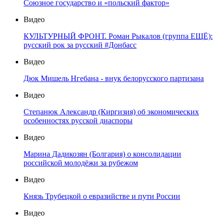
Союзное государство и «польский фактор»
Видео
КУЛЬТУРНЫЙ ФРОНТ. Роман Рыкалов (группа ЕЩЁ):
русский рок за русский #Донбасс
Видео
Дюк Мишель Нгебана - внук белорусского партизана
Видео
Степанюк Александр (Киргизия) об экономических
особенностях русской диаспоры
Видео
Марина Дадикозян (Болгария) о консолидации
российской молодёжи за рубежом
Видео
Князь Трубецкой о евразийстве и пути России
Видео