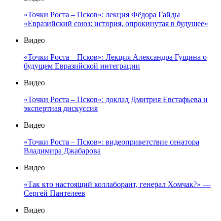
«Точки Роста – Псков»: лекция Фёдора Гайды
«Евразийский союз: история, опрокинутая в будущее»
Видео
«Точки Роста – Псков»: Лекция Александра Гущина о
будущем Евразийской интеграции
Видео
«Точки Роста – Псков»: доклад Дмитрия Евстафьева и
экспертная дискуссия
Видео
«Точки Роста – Псков»: видеоприветствие сенатора
Владимира Джабарова
Видео
«Так кто настоящий коллаборант, генерал Хомчак?» —
Сергей Пантелеев
Видео