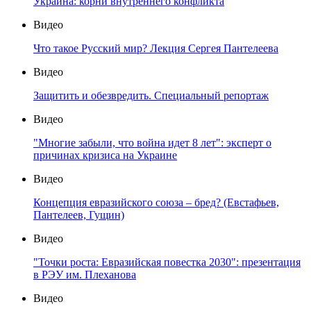
Украина: корни внутреннего конфликта
Видео
Что такое Русский мир? Лекция Сергея Пантелеева
Видео
Защитить и обезвредить. Специальный репортаж
Видео
"Многие забыли, что война идет 8 лет": эксперт о
причинах кризиса на Украине
Видео
Концепция евразийского союза – бред? (Евстафьев,
Пантелеев, Гущин)
Видео
"Точки роста: Евразийская повестка 2030": презентация
в РЭУ им. Плеханова
Видео