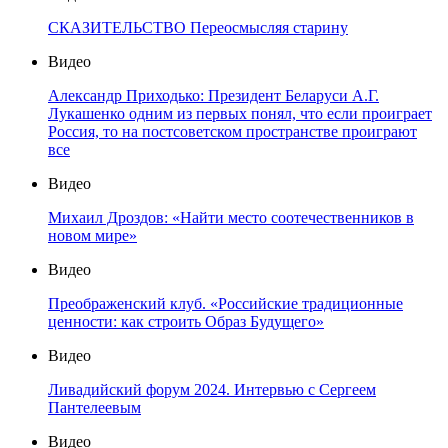
СКАЗИТЕЛЬСТВО Переосмысляя старину
Видео
Александр Приходько: Президент Беларуси А.Г.
Лукашенко одним из первых понял, что если проиграет
Россия, то на постсоветском пространстве проиграют
все
Видео
Михаил Дроздов: «Найти место соотечественников в
новом мире»
Видео
Преображенский клуб. «Российские традиционные
ценности: как строить Образ Будущего»
Видео
Ливадийский форум 2024. Интервью с Сергеем
Пантелеевым
Видео