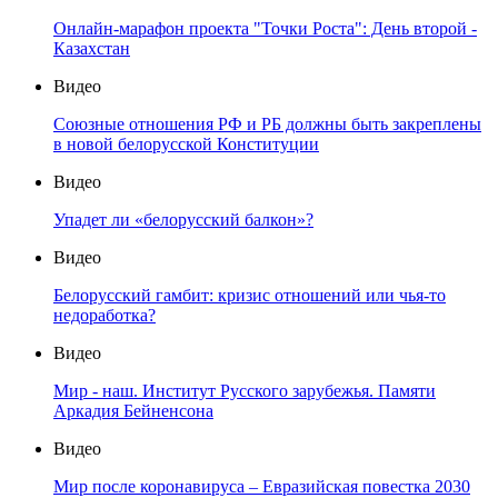
Онлайн-марафон проекта "Точки Роста": День второй -
Казахстан
Видео
Союзные отношения РФ и РБ должны быть закреплены
в новой белорусской Конституции
Видео
Упадет ли «белорусский балкон»?
Видео
Белорусский гамбит: кризис отношений или чья-то
недоработка?
Видео
Мир - наш. Институт Русского зарубежья. Памяти
Аркадия Бейненсона
Видео
Мир после коронавируса – Евразийская повестка 2030