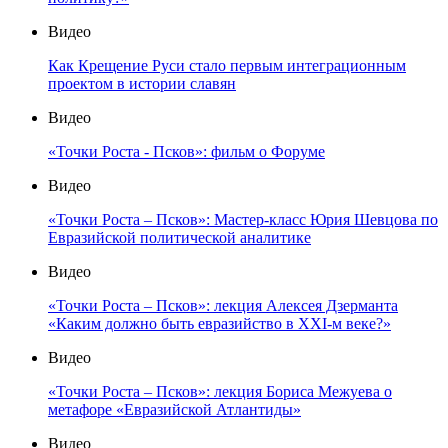
Видео
Как Крещение Руси стало первым интеграционным
проектом в истории славян
Видео
«Точки Роста - Псков»: фильм о Форуме
Видео
«Точки Роста – Псков»: Мастер-класс Юрия Шевцова по
Евразийской политической аналитике
Видео
«Точки Роста – Псков»: лекция Алексея Дзерманта
«Каким должно быть евразийство в XXI-м веке?»
Видео
«Точки Роста – Псков»: лекция Бориса Межуева о
метафоре «Евразийской Атлантиды»
Видео