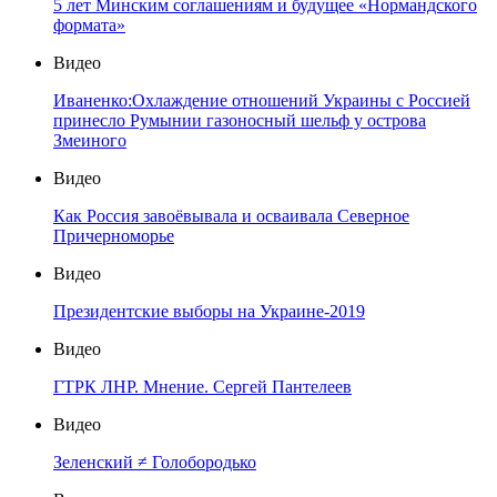
5 лет Минским соглашениям и будущее «Нормандского
формата»
Видео
Иваненко:Охлаждение отношений Украины с Россией
принесло Румынии газоносный шельф у острова
Змеиного
Видео
Как Россия завоёвывала и осваивала Северное
Причерноморье
Видео
Президентские выборы на Украине-2019
Видео
ГТРК ЛНР. Мнение. Сергей Пантелеев
Видео
Зеленский ≠ Голобородько