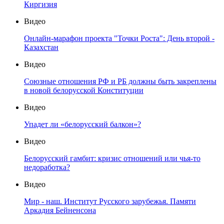
Киргизия
Видео
Онлайн-марафон проекта "Точки Роста": День второй -
Казахстан
Видео
Союзные отношения РФ и РБ должны быть закреплены
в новой белорусской Конституции
Видео
Упадет ли «белорусский балкон»?
Видео
Белорусский гамбит: кризис отношений или чья-то
недоработка?
Видео
Мир - наш. Институт Русского зарубежья. Памяти
Аркадия Бейненсона