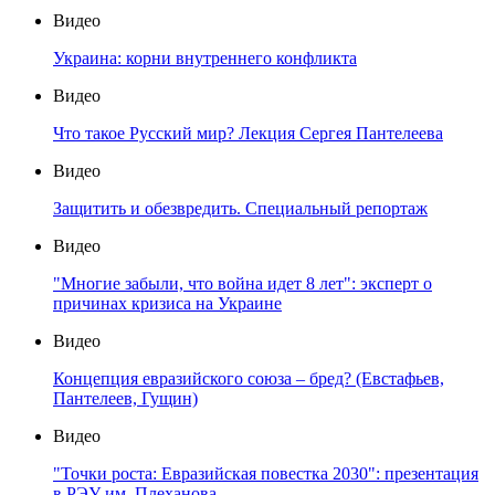
Видео
Украина: корни внутреннего конфликта
Видео
Что такое Русский мир? Лекция Сергея Пантелеева
Видео
Защитить и обезвредить. Специальный репортаж
Видео
"Многие забыли, что война идет 8 лет": эксперт о
причинах кризиса на Украине
Видео
Концепция евразийского союза – бред? (Евстафьев,
Пантелеев, Гущин)
Видео
"Точки роста: Евразийская повестка 2030": презентация
в РЭУ им. Плеханова