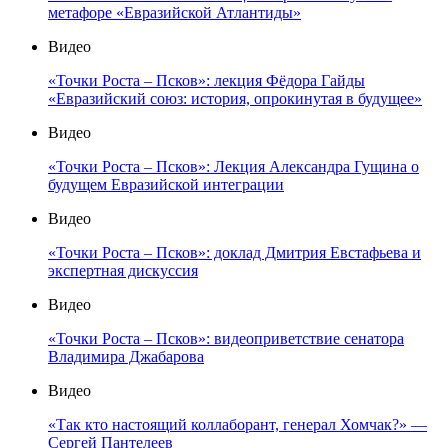
метафоре «Евразийской Атлантиды»
Видео
«Точки Роста – Псков»: лекция Фёдора Гайды
«Евразийский союз: история, опрокинутая в будущее»
Видео
«Точки Роста – Псков»: Лекция Александра Гущина о
будущем Евразийской интеграции
Видео
«Точки Роста – Псков»: доклад Дмитрия Евстафьева и
экспертная дискуссия
Видео
«Точки Роста – Псков»: видеоприветствие сенатора
Владимира Джабарова
Видео
«Так кто настоящий коллаборант, генерал Хомчак?» —
Сергей Пантелеев