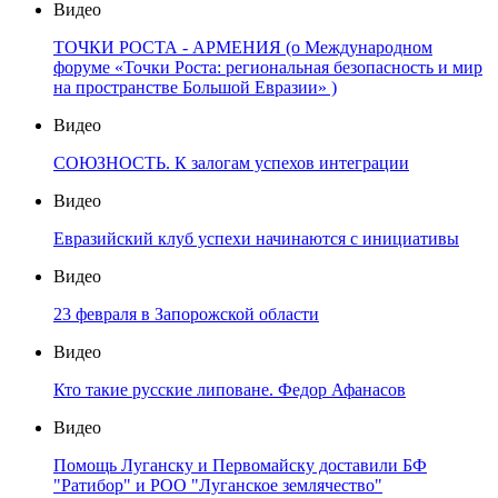
Видео
ТОЧКИ РОСТА - АРМЕНИЯ (о Международном
форуме «Точки Роста: региональная безопасность и мир
на пространстве Большой Евразии» )
Видео
СОЮЗНОСТЬ. К залогам успехов интеграции
Видео
Евразийский клуб успехи начинаются с инициативы
Видео
23 февраля в Запорожской области
Видео
Кто такие русские липоване. Федор Афанасов
Видео
Помощь Луганску и Первомайску доставили БФ
"Ратибор" и РОО "Луганское землячество"