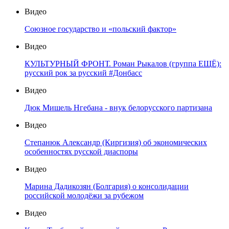
Видео
Союзное государство и «польский фактор»
Видео
КУЛЬТУРНЫЙ ФРОНТ. Роман Рыкалов (группа ЕЩЁ):
русский рок за русский #Донбасс
Видео
Дюк Мишель Нгебана - внук белорусского партизана
Видео
Степанюк Александр (Киргизия) об экономических
особенностях русской диаспоры
Видео
Марина Дадикозян (Болгария) о консолидации
российской молодёжи за рубежом
Видео