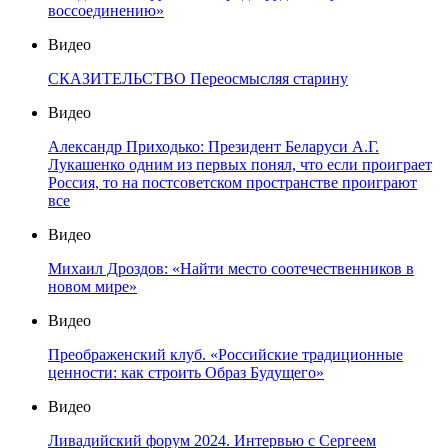
воссоединению»
Видео
СКАЗИТЕЛЬСТВО Переосмысляя старину
Видео
Александр Приходько: Президент Беларуси А.Г.
Лукашенко одним из первых понял, что если проиграет
Россия, то на постсоветском пространстве проиграют
все
Видео
Михаил Дроздов: «Найти место соотечественников в
новом мире»
Видео
Преображенский клуб. «Российские традиционные
ценности: как строить Образ Будущего»
Видео
Ливадийский форум 2024. Интервью с Сергеем