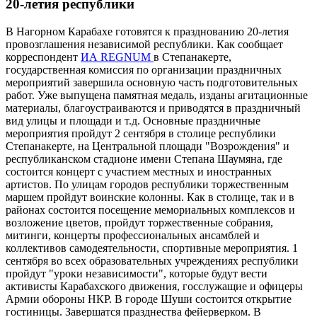
20-летия республики
В Нагорном Карабахе готовятся к празднованию 20-летия
провозглашения независимой республики. Как сообщает
корреспондент
ИА REGNUM
в Степанакерте,
государственная комиссия по организации праздничных
мероприятий завершила основную часть подготовительных
работ. Уже выпущена памятная медаль, изданы агитационные
материалы, благоустраиваются и приводятся в праздничный
вид улицы и площади и т.д. Основные праздничные
мероприятия пройдут 2 сентября в столице республики
Степанакерте, на Центральной площади "Возрождения" и
республиканском стадионе имени Степана Шаумяна, где
состоится концерт с участием местных и иностранных
артистов. По улицам городов республики торжественным
маршем пройдут воинские колонны. Как в столице, так и в
районах состоится посещение мемориальных комплексов и
возложение цветов, пройдут торжественные собрания,
митинги, концерты профессиональных ансамблей и
коллективов самодеятельности, спортивные мероприятия. 1
сентября во всех образовательных учреждениях республики
пройдут "уроки независимости", которые будут вести
активисты Карабахского движения, госслужащие и офицеры
Армии обороны НКР. В городе Шуши состоится открытие
гостиницы. Завершатся празднества фейерверком. В