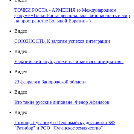
ТОЧКИ РОСТА - АРМЕНИЯ (о Международном
форуме «Точки Роста: региональная безопасность и мир
на пространстве Большой Евразии» )
Видео
СОЮЗНОСТЬ. К залогам успехов интеграции
Видео
Евразийский клуб успехи начинаются с инициативы
Видео
23 февраля в Запорожской области
Видео
Кто такие русские липоване. Федор Афанасов
Видео
Помощь Луганску и Первомайску доставили БФ
"Ратибор" и РОО "Луганское землячество"