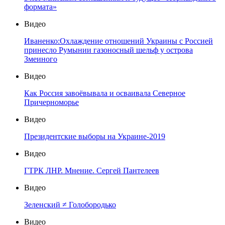
формата»
Видео
Иваненко:Охлаждение отношений Украины с Россией
принесло Румынии газоносный шельф у острова
Змеиного
Видео
Как Россия завоёвывала и осваивала Северное
Причерноморье
Видео
Президентские выборы на Украине-2019
Видео
ГТРК ЛНР. Мнение. Сергей Пантелеев
Видео
Зеленский ≠ Голобородько
Видео