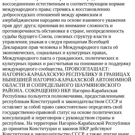
воссоединению естественным и соответствующим нормам
международного права; стремясь к восстановлению
добрососедских отношений между армянским и
азербайджанским народами на основе взаимного уважения
прав друг друга; принимая во внимание сложность и
противоречивость обстановки в стране, неопределенность
судьбы будущего Союза, союзных структур власти и
управления; уважая и следуя принципам Всеобщей
Декларации прав человека и Международного пакта об
экономических, социальных и культурных правах,
Международного пакта о гражданских, политических и
культурных правах и рассчитывая на понимание и поддержку
международного сообщества, ПРОВОЗГЛАШАЕТ:
НАГОРНО-КАРАБАХСКУЮ РЕСПУБЛИКУ В ГРАНИЦАХ
НЫНЕШНЕЙ НАГОРНО-КАРАБАХСКОЙ АВТОНОМНОЙ
ОБЛАСТИ И СОПРЕДЕЛЬНОГО ШАУМЯНОВСКОГО
РАЙОНА. СОКРАЩЕННО НКР. Нагорно-Карабахская
Республика пользуется полномочиями, предоставленными
республикам Конституцией и законодательством СССР и
оставляет за собой право самостоятельно определять свой
государственно-правовой статус на основе политических
консультаций и переговоров с руководством страны и
республик. На территории Нагорно-Карабахской Республики
до принятия Конституции и законов НКР действуют
Конституция и законодательство СССР, а также другие ныне