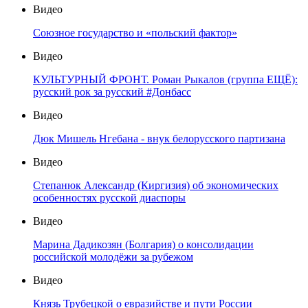
Видео
Союзное государство и «польский фактор»
Видео
КУЛЬТУРНЫЙ ФРОНТ. Роман Рыкалов (группа ЕЩЁ):
русский рок за русский #Донбасс
Видео
Дюк Мишель Нгебана - внук белорусского партизана
Видео
Степанюк Александр (Киргизия) об экономических
особенностях русской диаспоры
Видео
Марина Дадикозян (Болгария) о консолидации
российской молодёжи за рубежом
Видео
Князь Трубецкой о евразийстве и пути России