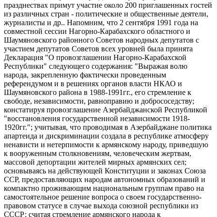
празднествах примут участие около 200 приглашенных гостей
из различных стран - политические и общественные деятели,
журналисты и др.. Напомним, что 2 сентября 1991 года на
совместной сессии Нагорно-Карабахского областного и
Шаумяновского районного Советов народных депутатов с
участием депутатов Советов всех уровней была принята
Декларация "О провозглашении Нагорно-Карабахской
Республики" следующего содержания: "Выражая волю
народа, закрепленную фактически проведенным
референдумом и в решениях органов власти НКАО и
Шаумяновского района в 1988-1991гг., его стремление к
свободе, независимости, равноправию и добрососедству;
констатируя провозглашение Азербайджанской Республикой
"восстановления государственной независимости 1918-
1920гг."; учитывая, что проводимая в Азербайджане политика
апартеида и дискриминации создала в республике атмосферу
ненависти и нетерпимости к армянскому народу, приведшую
к вооруженным столкновениям, человеческим жертвам,
массовой депортации жителей мирных армянских сел;
основываясь на действующей Конституции и законах Союза
ССР, предоставляющих народам автономных образований и
компактно проживающим национальным группам право на
самостоятельное решение вопроса о своем государственно-
правовом статусе в случае выхода союзной республики из
СССР; считая стремление армянского народа к