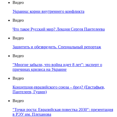
Видео
Украина: корни внутреннего конфликта
Видео
Что такое Русский мир? Лекция Сергея Пантелеева
Видео
Защитить и обезвредить. Специальный репортаж
Видео
"Многие забыли, что война идет 8 лет": эксперт о
причинах кризиса на Украине
Видео
Концепция евразийского союза – бред? (Евстафьев,
Пантелеев, Гущин)
Видео
"Точки роста: Евразийская повестка 2030": презентация
в РЭУ им. Плеханова