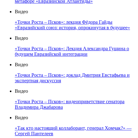
метафоре «Евразийской Атлантиды»
Видео
«Точки Роста – Псков»: лекция Фёдора Гайды
«Евразийский союз: история, опрокинутая в будущее»
Видео
«Точки Роста – Псков»: Лекция Александра Гущина о
будущем Евразийской интеграции
Видео
«Точки Роста – Псков»: доклад Дмитрия Евстафьева и
экспертная дискуссия
Видео
«Точки Роста – Псков»: видеоприветствие сенатора
Владимира Джабарова
Видео
«Так кто настоящий коллаборант, генерал Хомчак?» —
Сергей Пантелеев