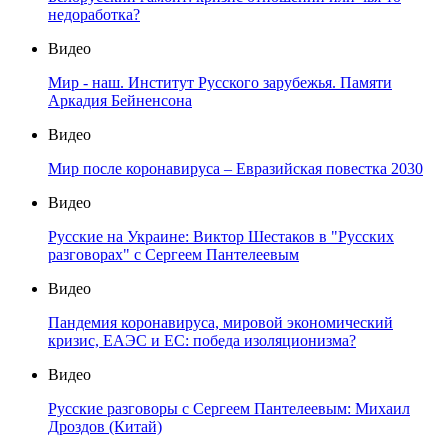
недоработка?
Видео
Мир - наш. Институт Русского зарубежья. Памяти
Аркадия Бейненсона
Видео
Мир после коронавируса – Евразийская повестка 2030
Видео
Русские на Украине: Виктор Шестаков в "Русских
разговорах" с Сергеем Пантелеевым
Видео
Пандемия коронавируса, мировой экономический
кризис, ЕАЭС и ЕС: победа изоляционизма?
Видео
Русские разговоры с Сергеем Пантелеевым: Михаил
Дроздов (Китай)