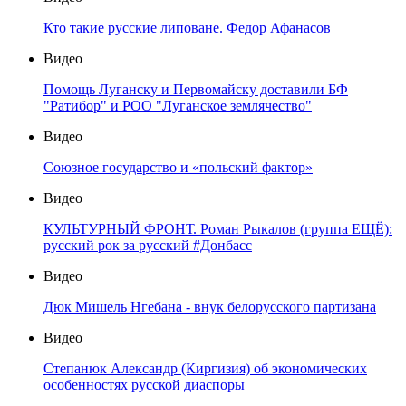
Кто такие русские липоване. Федор Афанасов
Видео
Помощь Луганску и Первомайску доставили БФ
"Ратибор" и РОО "Луганское землячество"
Видео
Союзное государство и «польский фактор»
Видео
КУЛЬТУРНЫЙ ФРОНТ. Роман Рыкалов (группа ЕЩЁ):
русский рок за русский #Донбасс
Видео
Дюк Мишель Нгебана - внук белорусского партизана
Видео
Степанюк Александр (Киргизия) об экономических
особенностях русской диаспоры