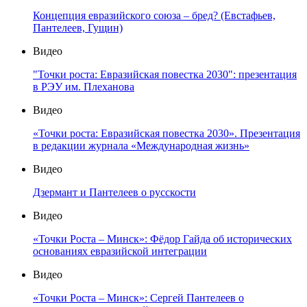
Концепция евразийского союза – бред? (Евстафьев,
Пантелеев, Гущин)
Видео
"Точки роста: Евразийская повестка 2030": презентация
в РЭУ им. Плеханова
Видео
«Точки роста: Евразийская повестка 2030». Презентация
в редакции журнала «Международная жизнь»
Видео
Дзермант и Пантелеев о русскости
Видео
«Точки Роста – Минск»: Фёдор Гайда об исторических
основаниях евразийской интеграции
Видео
«Точки Роста – Минск»: Сергей Пантелеев о