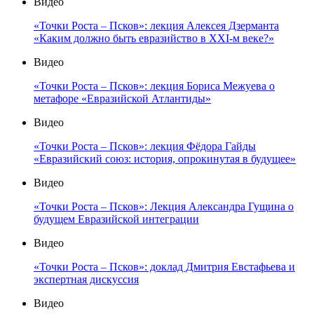
Видео
«Точки Роста – Псков»: лекция Алексея Дзерманта
«Каким должно быть евразийство в XXI-м веке?»
Видео
«Точки Роста – Псков»: лекция Бориса Межуева о
метафоре «Евразийской Атлантиды»
Видео
«Точки Роста – Псков»: лекция Фёдора Гайды
«Евразийский союз: история, опрокинутая в будущее»
Видео
«Точки Роста – Псков»: Лекция Александра Гущина о
будущем Евразийской интеграции
Видео
«Точки Роста – Псков»: доклад Дмитрия Евстафьева и
экспертная дискуссия
Видео