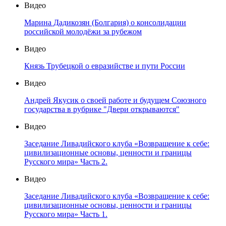
Видео
Марина Дадикозян (Болгария) о консолидации
российской молодёжи за рубежом
Видео
Князь Трубецкой о евразийстве и пути России
Видео
Андрей Якусик о своей работе и будущем Союзного
государства в рубрике "Двери открываются"
Видео
Заседание Ливадийского клуба «Возвращение к себе:
цивилизационные основы, ценности и границы
Русского мира» Часть 2.
Видео
Заседание Ливадийского клуба «Возвращение к себе:
цивилизационные основы, ценности и границы
Русского мира» Часть 1.