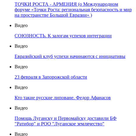
ТОЧКИ РОСТА - АРМЕНИЯ (о Международном
форуме «Точки Роста: региональная безопасность и мир
на пространстве Большой Евразии» )
Видео
СОЮЗНОСТЬ. К залогам успехов интеграции
Видео
Евразийский клуб успехи начинаются с инициативы
Видео
23 февраля в Запорожской области
Видео
Кто такие русские липоване. Федор Афанасов
Видео
Помощь Луганску и Первомайску доставили БФ
"Ратибор" и РОО "Луганское землячество"
Видео