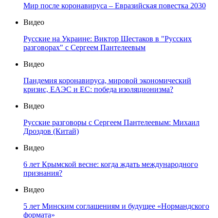
Мир после коронавируса – Евразийская повестка 2030
Видео
Русские на Украине: Виктор Шестаков в "Русских
разговорах" с Сергеем Пантелеевым
Видео
Пандемия коронавируса, мировой экономический
кризис, ЕАЭС и ЕС: победа изоляционизма?
Видео
Русские разговоры с Сергеем Пантелеевым: Михаил
Дроздов (Китай)
Видео
6 лет Крымской весне: когда ждать международного
признания?
Видео
5 лет Минским соглашениям и будущее «Нормандского
формата»