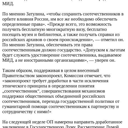
МИД.
По мнению Затулина, «чтобы сохранить соотечественников в
орбите влияния России, им все же необходимо обеспечить
определенные права». «Прежде всего, это возможность
получить бесплатную многократную визу, бесплатно
посещать музеи и библиотеки, а также получать справки из
российских архивов о своем происхождении», — отметил он.
По мнению Затулина, обеспечивать эти права
соотечественникам должно государство. «Допуском к льготам
будет служить удостоверение соотечественника, выдаваемое
МИД, а не иностранными организациями», — уверен он.
Таким образом, поддерживая в целом внесенный
Правительством законопроект, Комиссия отмечает, что
«законопроект требует доработки в части исключения
этнического принципа в определении понятия
„соотечественник“, совершенствования механизмов
поддержки общественных объединений российских
соотечественников, перехода государственной политики от
гуманитарной помощи соотечественникам к партнерству и
сотрудничеству с ними!»
На следующей неделе ОП намерена направить доработанное
заключение в Государственную Думу. Рассмотрение Думой