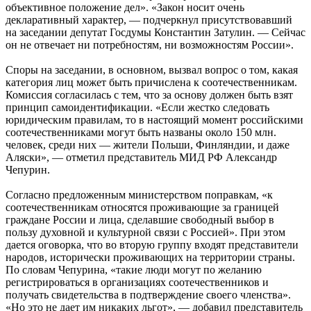
объективное положение дел». «Закон носит очень
декларативный характер, — подчеркнул присутствовавший
на заседании депутат Госдумы Константин Затулин. — Сейчас
он не отвечает ни потребностям, ни возможностям России».
Споры на заседании, в основном, вызвал вопрос о том, какая
категория лиц может быть причислена к соотечественникам.
Комиссия согласилась с тем, что за основу должен быть взят
принцип самоидентификации. «Если жестко следовать
юридическим правилам, то в настоящий момент российскими
соотечественниками могут быть названы около 150 млн.
человек, среди них — жители Польши, Финляндии, и даже
Аляски», — отметил представитель МИД РФ Александр
Чепурин.
Согласно предложенным министерством поправкам, «к
соотечественникам относятся проживающие за границей
граждане России и лица, сделавшие свободный выбор в
пользу духовной и культурной связи с Россией». При этом
дается оговорка, что во вторую группу входят представители
народов, исторически проживающих на территории страны.
По словам Чепурина, «такие люди могут по желанию
регистрироваться в организациях соотечественников и
получать свидетельства в подтверждение своего членства».
«Но это не дает им никаких льгот», — добавил представитель