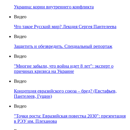
Украина: корни внутреннего конфликта
Видео
Что такое Русский мир? Лекция Сергея Пантелеева
Видео
Защитить и обезвредить. Специальный репортаж
Видео
"Многие забыли, что война идет 8 лет": эксперт о
причинах кризиса на Украине
Видео
Концепция евразийского союза – бред? (Евстафьев,
Пантелеев, Гущин)
Видео
"Точки роста: Евразийская повестка 2030": презентация
в РЭУ им. Плеханова