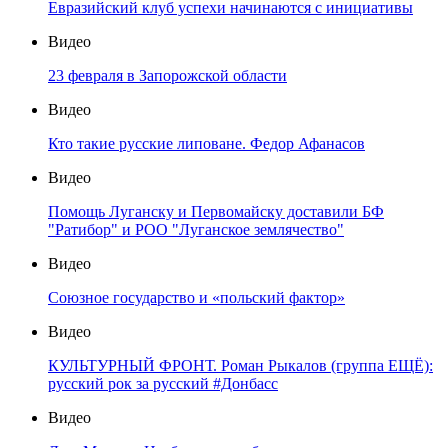
Евразийский клуб успехи начинаются с инициативы
Видео
23 февраля в Запорожской области
Видео
Кто такие русские липоване. Федор Афанасов
Видео
Помощь Луганску и Первомайску доставили БФ
"Ратибор" и РОО "Луганское землячество"
Видео
Союзное государство и «польский фактор»
Видео
КУЛЬТУРНЫЙ ФРОНТ. Роман Рыкалов (группа ЕЩЁ):
русский рок за русский #Донбасс
Видео