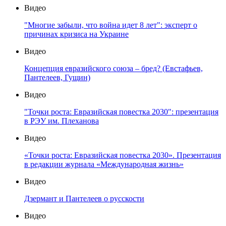
Видео
"Многие забыли, что война идет 8 лет": эксперт о
причинах кризиса на Украине
Видео
Концепция евразийского союза – бред? (Евстафьев,
Пантелеев, Гущин)
Видео
"Точки роста: Евразийская повестка 2030": презентация
в РЭУ им. Плеханова
Видео
«Точки роста: Евразийская повестка 2030». Презентация
в редакции журнала «Международная жизнь»
Видео
Дзермант и Пантелеев о русскости
Видео