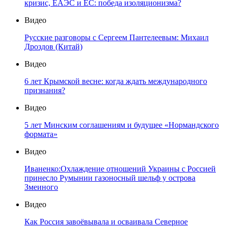
кризис, ЕАЭС и ЕС: победа изоляционизма?
Видео
Русские разговоры с Сергеем Пантелеевым: Михаил
Дроздов (Китай)
Видео
6 лет Крымской весне: когда ждать международного
признания?
Видео
5 лет Минским соглашениям и будущее «Нормандского
формата»
Видео
Иваненко:Охлаждение отношений Украины с Россией
принесло Румынии газоносный шельф у острова
Змеиного
Видео
Как Россия завоёвывала и осваивала Северное