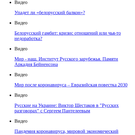
Видео
Упадет ли «белорусский балкон»?
Видео
Белорусский гамбит: кризис отношений или чья-то
недоработка?
Видео
Мир - наш. Институт Русского зарубежья. Памяти
Аркадия Бейненсона
Видео
Мир после коронавируса – Евразийская повестка 2030
Видео
Русские на Украине: Виктор Шестаков в "Русских
разговорах" с Сергеем Пантелеевым
Видео
Пандемия коронавируса, мировой экономический