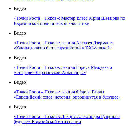
Видео
«Точки Роста – Псков»: Мастер-класс Юрия Шевцова по
Евразийской политической аналитике
Видео
«Точки Роста – Псков»: лекция Алексея Дзерманта
«Каким должно быть евразийство в XXI-м веке?»
Видео
«Точки Роста – Псков»: лекция Бориса Межуева о
метафоре «Евразийской Атлантиды»
Видео
«Точки Роста – Псков»: лекция Фёдора Гайды
«Евразийский союз: история, опрокинутая в будущее»
Видео
«Точки Роста – Псков»: Лекция Александра Гущина о
будущем Евразийской интеграции