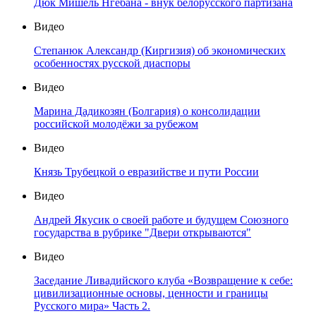
Дюк Мишель Нгебана - внук белорусского партизана
Видео
Степанюк Александр (Киргизия) об экономических
особенностях русской диаспоры
Видео
Марина Дадикозян (Болгария) о консолидации
российской молодёжи за рубежом
Видео
Князь Трубецкой о евразийстве и пути России
Видео
Андрей Якусик о своей работе и будущем Союзного
государства в рубрике "Двери открываются"
Видео
Заседание Ливадийского клуба «Возвращение к себе:
цивилизационные основы, ценности и границы
Русского мира» Часть 2.