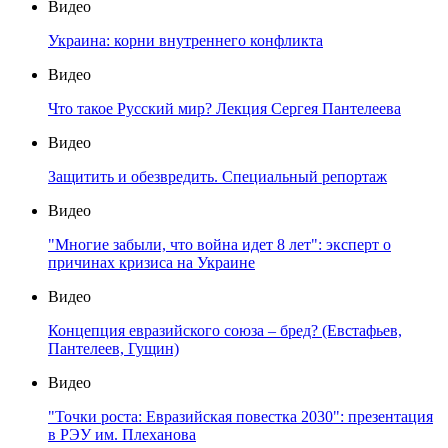
Видео
Украина: корни внутреннего конфликта
Видео
Что такое Русский мир? Лекция Сергея Пантелеева
Видео
Защитить и обезвредить. Специальный репортаж
Видео
"Многие забыли, что война идет 8 лет": эксперт о
причинах кризиса на Украине
Видео
Концепция евразийского союза – бред? (Евстафьев,
Пантелеев, Гущин)
Видео
"Точки роста: Евразийская повестка 2030": презентация
в РЭУ им. Плеханова