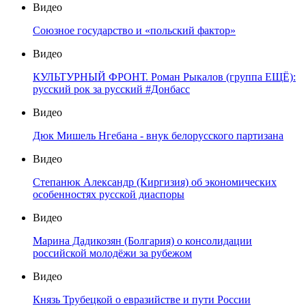
Видео
Союзное государство и «польский фактор»
Видео
КУЛЬТУРНЫЙ ФРОНТ. Роман Рыкалов (группа ЕЩЁ):
русский рок за русский #Донбасс
Видео
Дюк Мишель Нгебана - внук белорусского партизана
Видео
Степанюк Александр (Киргизия) об экономических
особенностях русской диаспоры
Видео
Марина Дадикозян (Болгария) о консолидации
российской молодёжи за рубежом
Видео
Князь Трубецкой о евразийстве и пути России