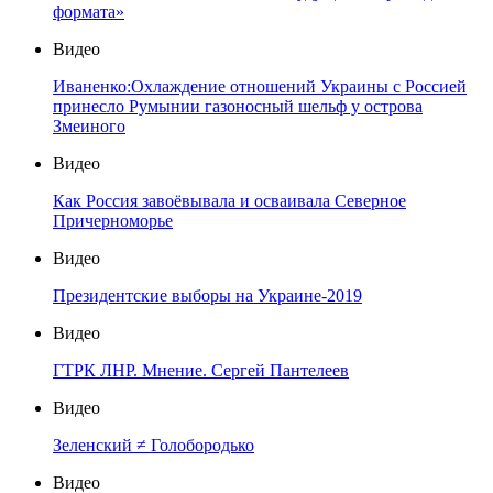
формата»
Видео
Иваненко:Охлаждение отношений Украины с Россией
принесло Румынии газоносный шельф у острова
Змеиного
Видео
Как Россия завоёвывала и осваивала Северное
Причерноморье
Видео
Президентские выборы на Украине-2019
Видео
ГТРК ЛНР. Мнение. Сергей Пантелеев
Видео
Зеленский ≠ Голобородько
Видео