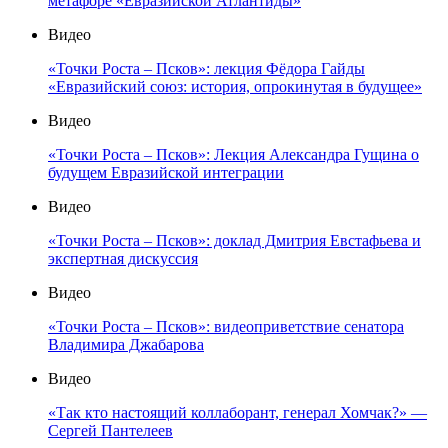
метафоре «Евразийской Атлантиды»
Видео
«Точки Роста – Псков»: лекция Фёдора Гайды
«Евразийский союз: история, опрокинутая в будущее»
Видео
«Точки Роста – Псков»: Лекция Александра Гущина о
будущем Евразийской интеграции
Видео
«Точки Роста – Псков»: доклад Дмитрия Евстафьева и
экспертная дискуссия
Видео
«Точки Роста – Псков»: видеоприветствие сенатора
Владимира Джабарова
Видео
«Так кто настоящий коллаборант, генерал Хомчак?» —
Сергей Пантелеев