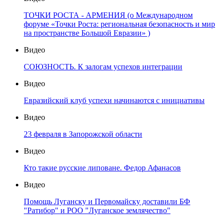
ТОЧКИ РОСТА - АРМЕНИЯ (о Международном
форуме «Точки Роста: региональная безопасность и мир
на пространстве Большой Евразии» )
Видео
СОЮЗНОСТЬ. К залогам успехов интеграции
Видео
Евразийский клуб успехи начинаются с инициативы
Видео
23 февраля в Запорожской области
Видео
Кто такие русские липоване. Федор Афанасов
Видео
Помощь Луганску и Первомайску доставили БФ
"Ратибор" и РОО "Луганское землячество"