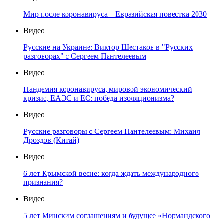
Мир после коронавируса – Евразийская повестка 2030
Видео
Русские на Украине: Виктор Шестаков в "Русских
разговорах" с Сергеем Пантелеевым
Видео
Пандемия коронавируса, мировой экономический
кризис, ЕАЭС и ЕС: победа изоляционизма?
Видео
Русские разговоры с Сергеем Пантелеевым: Михаил
Дроздов (Китай)
Видео
6 лет Крымской весне: когда ждать международного
признания?
Видео
5 лет Минским соглашениям и будущее «Нормандского