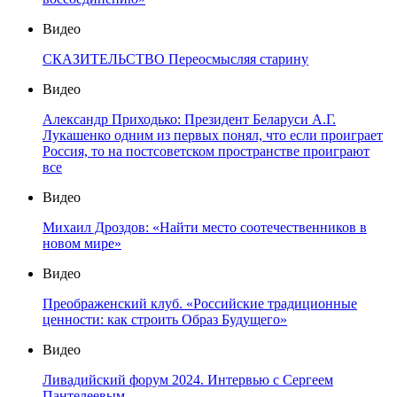
Видео
СКАЗИТЕЛЬСТВО Переосмысляя старину
Видео
Александр Приходько: Президент Беларуси А.Г.
Лукашенко одним из первых понял, что если проиграет
Россия, то на постсоветском пространстве проиграют
все
Видео
Михаил Дроздов: «Найти место соотечественников в
новом мире»
Видео
Преображенский клуб. «Российские традиционные
ценности: как строить Образ Будущего»
Видео
Ливадийский форум 2024. Интервью с Сергеем
Пантелеевым