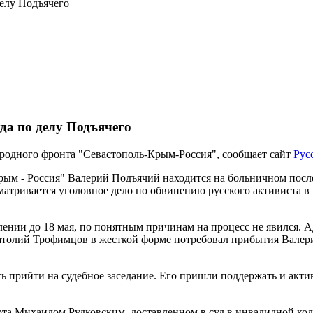
делу Подъячего
уда по делу Подъячего
родного фронта "Севастополь-Крым-Россия", сообщает сайт
Рус
рым - Россия" Валерий Подъячий находится на больничном после
сматривается уголовное дело по обвинению русского активиста 
ении до 18 мая, по понятным причинам на процесс не явился. 
натолий Трофимцов в жесткой форме потребовал прибытия Валер
 прийти на судебное заседание. Его пришли поддержать и акти
та Михаилом Рудковским, доставленном в суд в инвалидной кол