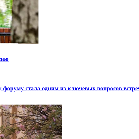
ссию
 форуму стала одним из ключевых вопросов встре