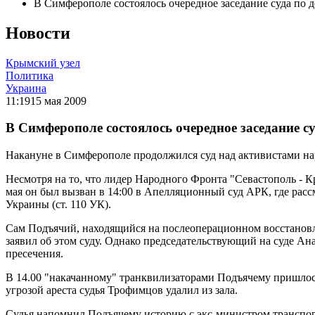
В Симферополе состоялось очередное заседание суда по 
Новости
Крымский узел
Политика
Украина
11:19
15 мая 2009
В Симферополе состоялось очередное заседание с
Накануне в Симферополе продолжился суд над активистами на
Несмотря на то, что лидер Народного Фронта "Севастополь - К
мая он был вызван в 14:00 в Апелляционный суд АРК, где рас
Украины (ст. 110 УК).
Сам Подъячий, находящийся на послеоперационном восстановл
заявил об этом суду. Однако председательствующий на суде А
пресечения.
В 14.00 "накачанному" транквилизаторами Подъячему пришлось
угрозой ареста судья Трофимцов удалил из зала.
Судья напомнил Подъячему историю с экс-министром транспор