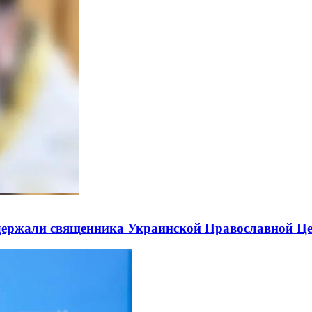
держали священника Украинской Православной Ц