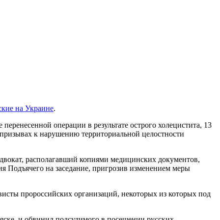
ские на Украине
.
 перенесенной операции в результате острого холецистита, 13
в призывах к нарушению территориальной целостности
Адвокат, располагавший копиями медицинских документов,
ия Подъячего на заседание, пригрозив изменением меры
висты пророссийских организаций, некоторых из которых под
яске, и обвинил подсудимого в посещении русских