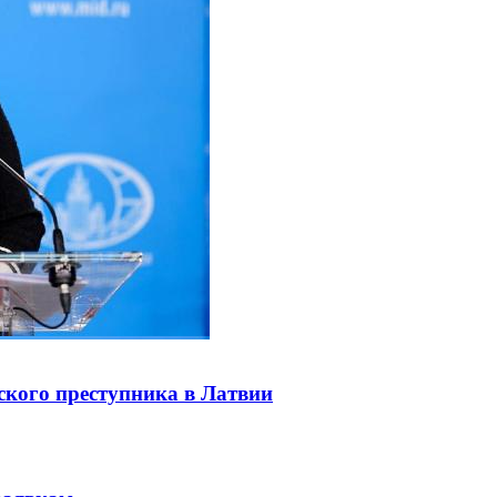
ского преступника в Латвии