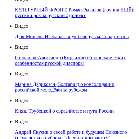
КУЛЬТУРНЫЙ ФРОНТ. Роман Рыкалов (группа ЕЩЁ):
русский рок за русский #Донбасс
Видео
Дюк Мишель Нгебана - внук белорусского партизана
Видео
Степанюк Александр (Киргизия) об экономических
особенностях русской диаспоры
Видео
Марина Дадикозян (Болгария) о консолидации
российской молодёжи за рубежом
Видео
Князь Трубецкой о евразийстве и пути России
Видео
Андрей Якусик о своей работе и будущем Союзного
государства в рубрике "Двери открываются"