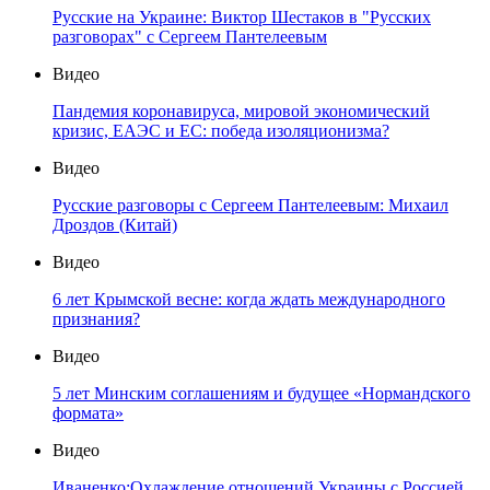
Русские на Украине: Виктор Шестаков в "Русских
разговорах" с Сергеем Пантелеевым
Видео
Пандемия коронавируса, мировой экономический
кризис, ЕАЭС и ЕС: победа изоляционизма?
Видео
Русские разговоры с Сергеем Пантелеевым: Михаил
Дроздов (Китай)
Видео
6 лет Крымской весне: когда ждать международного
признания?
Видео
5 лет Минским соглашениям и будущее «Нормандского
формата»
Видео
Иваненко:Охлаждение отношений Украины с Россией