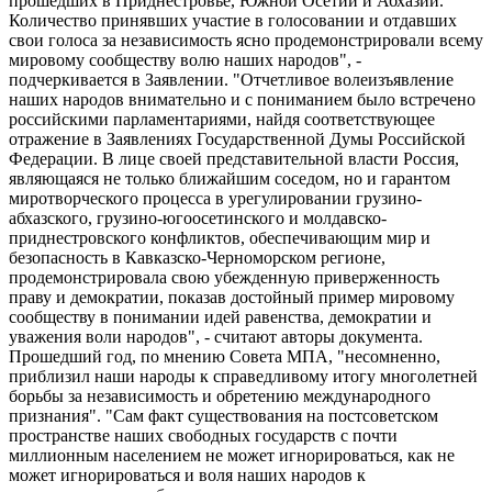
прошедших в Приднестровье, Южной Осетии и Абхазии.
Количество принявших участие в голосовании и отдавших
свои голоса за независимость ясно продемонстрировали всему
мировому сообществу волю наших народов", -
подчеркивается в Заявлении. "Отчетливое волеизъявление
наших народов внимательно и с пониманием было встречено
российскими парламентариями, найдя соответствующее
отражение в Заявлениях Государственной Думы Российской
Федерации. В лице своей представительной власти Россия,
являющаяся не только ближайшим соседом, но и гарантом
миротворческого процесса в урегулировании грузино-
абхазского, грузино-югоосетинского и молдавско-
приднестровского конфликтов, обеспечивающим мир и
безопасность в Кавказско-Черноморском регионе,
продемонстрировала свою убежденную приверженность
праву и демократии, показав достойный пример мировому
сообществу в понимании идей равенства, демократии и
уважения воли народов", - считают авторы документа.
Прошедший год, по мнению Совета МПА, "несомненно,
приблизил наши народы к справедливому итогу многолетней
борьбы за независимость и обретению международного
признания". "Сам факт существования на постсоветском
пространстве наших свободных государств с почти
миллионным населением не может игнорироваться, как не
может игнорироваться и воля наших народов к