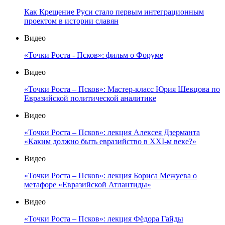
Как Крещение Руси стало первым интеграционным
проектом в истории славян
Видео
«Точки Роста - Псков»: фильм о Форуме
Видео
«Точки Роста – Псков»: Мастер-класс Юрия Шевцова по
Евразийской политической аналитике
Видео
«Точки Роста – Псков»: лекция Алексея Дзерманта
«Каким должно быть евразийство в XXI-м веке?»
Видео
«Точки Роста – Псков»: лекция Бориса Межуева о
метафоре «Евразийской Атлантиды»
Видео
«Точки Роста – Псков»: лекция Фёдора Гайды