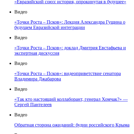
«Евразийский союз: история, опрокинутая в будущее»
Видео
«Точки Роста – Псков»: Лекция Александра Гущина о
будущем Евразийской интеграции
Видео
«Точки Роста – Псков»: доклад Дмитрия Евстафьева и
экспертная дискуссия
Видео
«Точки Роста – Псков»: видеоприветствие сенатора
Владимира Джабарова
Видео
«Так кто настоящий коллаборант, генерал Хомчак?» —
Сергей Пантелеев
Видео
Обратная сторона ожиданий: будни российского Крыма