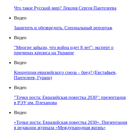
Что такое Русский мир? Лекция Сергея Пантелеева
Видео
Защитить и обезвредить. Специальный репортаж
Видео
"Многие забыли, что война идет 8 лет": эксперт о
причинах кризиса на Украине
Видео
Концепция евразийского союза – бред? (Евстафьев,
Пантелеев, Гущин)
Видео
"Точки роста: Евразийская повестка 2030": презентация
в РЭУ им. Плеханова
Видео
«Точки роста: Евразийская повестка 2030». Презентация
в редакции журнала «Международная жизнь»