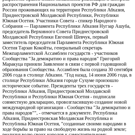
распространения Национальных проектов РФ для граждан
России проживающих на территории Республики Абхазия,
Приднестровской Молдавской Республики, Республики
Южная Осетия. Участники Совета - спикер Народного
Собрания — Парламента Республики Абхазия Нугзар Ашуба,
председатель Верховного Совета Приднестровской
Молдавской Республики Евгений Шевчук, первый
заместитель председателя Парламента Республики Южная
Осетия Тарзан Кокойты, генеральный секретарь
Межпарламентской Ассамблеи государств - участников
Сообщества "За демократию и права народов" Григорий
Маракуца приняли Заявление в связи с первой годовщиной
образования Сообщества. Ассамблея была создана 30 сентября
2006 года в столице Абхазии. "Год назад, 14 июня 2006 года, в
столице Республики Абхазия городе Сухуме произошло
историческое событие. Президенты трех государств -
Республики Абхазия, Приднестровской Молдавской
Республики и Республики Южная Осетия - подписали
совместную декларацию, провозгласившую создание новой
международной организации - Сообщества "За демократию и
права народов"", - отмечается в документе. Республика
Абхазия, Приднестровская Молдавская Республика и
Республика Южная Осетия, "созданные своими народами в
ходе борьбы за право на свободную жизнь на родной земле;
реализуя волю своих народов к самостоятельному