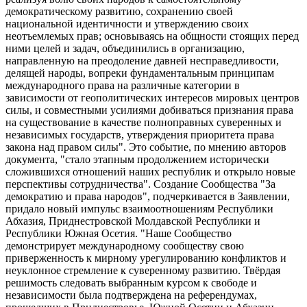
демократическому развитию, сохранению своей
национальной идентичности и утверждению своих
неотъемлемых прав; основываясь на общности стоящих перед
ними целей и задач, объединились в организацию,
направленную на преодоление давней несправедливости,
делящей народы, вопреки фундаментальным принципам
международного права на различные категории в
зависимости от геополитических интересов мировых центров
силы, и совместными усилиями добиваться признания права
на существование в качестве полноправных суверенных и
независимых государств, утверждения приоритета права
закона над правом силы". Это событие, по мнению авторов
документа, "стало этапным продолжением исторически
сложившихся отношений наших республик и открыло новые
перспективы сотрудничества". Создание Сообщества "За
демократию и права народов", подчеркивается в Заявлении,
придало новый импульс взаимоотношениям Республики
Абхазия, Приднестровской Молдавской Республики и
Республики Южная Осетия. "Наше Сообщество
демонстрирует международному сообществу свою
приверженность к мирному урегулированию конфликтов и
неуклонное стремление к суверенному развитию. Твёрдая
решимость следовать выбранным курсом к свободе и
независимости была подтверждена на референдумах,