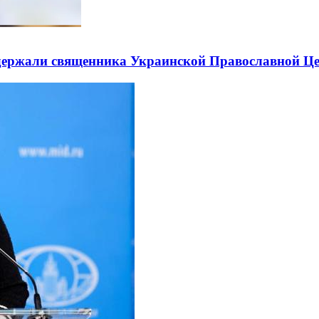
держали священника Украинской Православной Ц