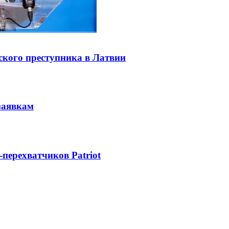
ского преступника в Латвии
заявкам
-перехватчиков Patriot