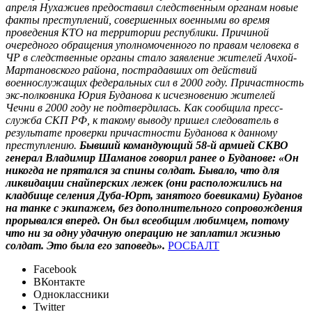
апреля Нухажиев предоставил следственным органам новые
факты преступлений, совершенных военными во время
проведения КТО на территории республики. Причиной
очередного обращения уполномоченного по правам человека в
ЧР в следственные органы стало заявление жителей Ачхой-
Мартановского района, пострадавших от действий
военнослужащих федеральных сил в 2000 году. Причастность
экс-полковника Юрия Буданова к исчезновению жителей
Чечни в 2000 году не подтвердилась. Как сообщила пресс-
служба СКП РФ, к такому выводу пришел следователь в
результате проверки причастности Буданова к данному
преступлению.
Бывший командующий 58-й армией СКВО
генерал Владимир Шаманов говорил ранее о Буданове: «Он
никогда не прятался за спины солдат. Бывало, что для
ликвидации снайперских лежек (они расположились на
кладбище селения Дуба-Юрт, занятого боевиками) Буданов
на танке с экипажем, без дополнительного сопровождения
прорывался вперед. Он был всеобщим любимцем, потому
что ни за одну удачную операцию не заплатил жизнью
солдат. Это была его заповедь».
РОСБАЛТ
Facebook
ВКонтакте
Одноклассники
Twitter