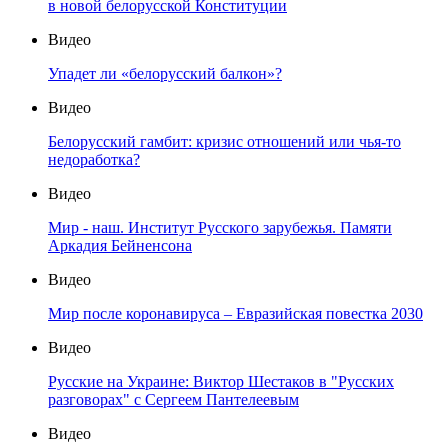
в новой белорусской Конституции
Видео
Упадет ли «белорусский балкон»?
Видео
Белорусский гамбит: кризис отношений или чья-то
недоработка?
Видео
Мир - наш. Институт Русского зарубежья. Памяти
Аркадия Бейненсона
Видео
Мир после коронавируса – Евразийская повестка 2030
Видео
Русские на Украине: Виктор Шестаков в "Русских
разговорах" с Сергеем Пантелеевым
Видео