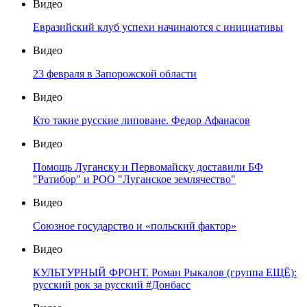
Видео
Евразийский клуб успехи начинаются с инициативы
Видео
23 февраля в Запорожской области
Видео
Кто такие русские липоване. Федор Афанасов
Видео
Помощь Луганску и Первомайску доставили БФ
"Ратибор" и РОО "Луганское землячество"
Видео
Союзное государство и «польский фактор»
Видео
КУЛЬТУРНЫЙ ФРОНТ. Роман Рыкалов (группа ЕЩЁ):
русский рок за русский #Донбасс