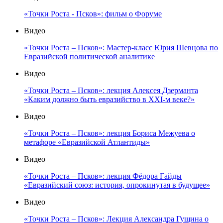
«Точки Роста - Псков»: фильм о Форуме
Видео
«Точки Роста – Псков»: Мастер-класс Юрия Шевцова по
Евразийской политической аналитике
Видео
«Точки Роста – Псков»: лекция Алексея Дзерманта
«Каким должно быть евразийство в XXI-м веке?»
Видео
«Точки Роста – Псков»: лекция Бориса Межуева о
метафоре «Евразийской Атлантиды»
Видео
«Точки Роста – Псков»: лекция Фёдора Гайды
«Евразийский союз: история, опрокинутая в будущее»
Видео
«Точки Роста – Псков»: Лекция Александра Гущина о