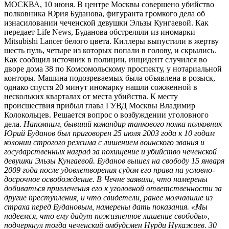
МОСКВА, 10 июня. В центре Москвы совершено убийство
полковника Юрия Буданова, фигуранта громкого дела об
изнасиловании чеченской девушки Эльзы Кунгаевой. Как
передает Life News, Буданова обстреляли из иномарки
Mitsubishi Lancer белого цвета. Киллеры выпустили в жертву
шесть пуль, четыре из которых попали в голову, и скрылись.
Как сообщил источник в полиции, инцидент случился во
дворе дома 38 по Комсомольскому проспекту, у нотариальной
конторы. Машина подозреваемых была объявлена в розыск,
однако спустя 20 минут иномарку нашли сожженной в
нескольких кварталах от места убийства. К месту
происшествия прибыл глава ГУВД Москвы Владимир
Колокольцев. Решается вопрос о возбуждении уголовного
дела.
Напомним, бывший командир танкового полка полковник
Юрий Буданов был приговорен 25 июля 2003 года к 10 годам
колонии строгого режима с лишением воинского звания и
государственных наград за похищение и убийство чеченской
девушки Эльзы Кунгаевой. Буданов вышел на свободу 15 января
2009 года после удовлетворения судом его права на условно-
досрочное освобождение. В Чечне заявили, что намерены
добиваться привлечения его к уголовной ответственности за
другие преступления, и что свидетели, ранее молчавшие из
страха перед Будановым, намерены дать показания. «Мы
надеемся, что ему дадут пожизненное лишение свободы», –
подчеркнул тогда чеченский омбудсмен Нурди Нухажиев. 30