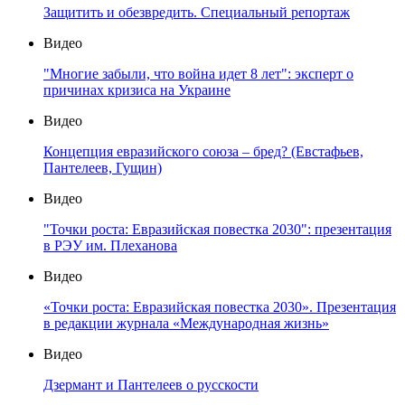
Защитить и обезвредить. Специальный репортаж
Видео
"Многие забыли, что война идет 8 лет": эксперт о
причинах кризиса на Украине
Видео
Концепция евразийского союза – бред? (Евстафьев,
Пантелеев, Гущин)
Видео
"Точки роста: Евразийская повестка 2030": презентация
в РЭУ им. Плеханова
Видео
«Точки роста: Евразийская повестка 2030». Презентация
в редакции журнала «Международная жизнь»
Видео
Дзермант и Пантелеев о русскости