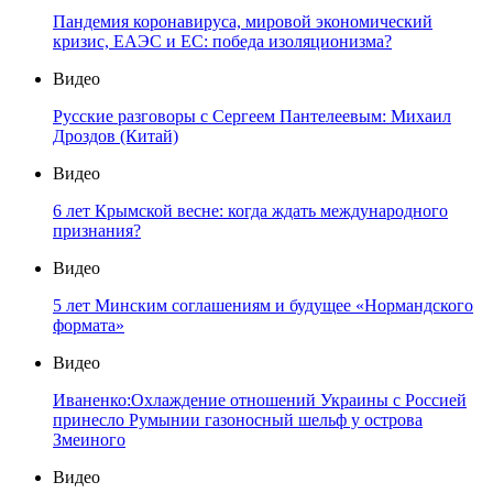
Пандемия коронавируса, мировой экономический
кризис, ЕАЭС и ЕС: победа изоляционизма?
Видео
Русские разговоры с Сергеем Пантелеевым: Михаил
Дроздов (Китай)
Видео
6 лет Крымской весне: когда ждать международного
признания?
Видео
5 лет Минским соглашениям и будущее «Нормандского
формата»
Видео
Иваненко:Охлаждение отношений Украины с Россией
принесло Румынии газоносный шельф у острова
Змеиного
Видео