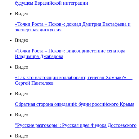
будущем Евразийской интеграции
Видео
«Точки Роста – Псков»: доклад Дмитрия Евстафьева и
экспертная дискуссия
Видео
«Точки Роста – Псков»: видеоприветствие сенатора
Владимира Джабарова
Видео
«Так кто настоящий коллаборант, генерал Хомчак?» —
Сергей Пантелеев
Видео
Обратная сторона ожиданий: будни российского Крыма
Видео
"Русские разговоры": Русская идея Федора Достоевского
Видео