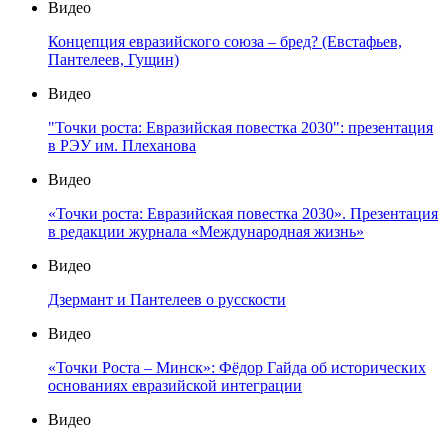
Видео
Концепция евразийского союза – бред? (Евстафьев,
Пантелеев, Гущин)
Видео
"Точки роста: Евразийская повестка 2030": презентация
в РЭУ им. Плеханова
Видео
«Точки роста: Евразийская повестка 2030». Презентация
в редакции журнала «Международная жизнь»
Видео
Дзермант и Пантелеев о русскости
Видео
«Точки Роста – Минск»: Фёдор Гайда об исторических
основаниях евразийской интеграции
Видео