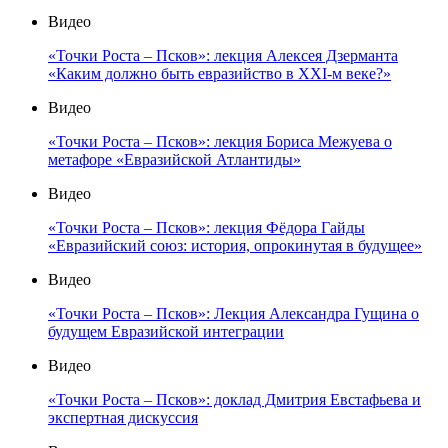
Видео
«Точки Роста – Псков»: лекция Алексея Дзерманта
«Каким должно быть евразийство в XXI-м веке?»
Видео
«Точки Роста – Псков»: лекция Бориса Межуева о
метафоре «Евразийской Атлантиды»
Видео
«Точки Роста – Псков»: лекция Фёдора Гайды
«Евразийский союз: история, опрокинутая в будущее»
Видео
«Точки Роста – Псков»: Лекция Александра Гущина о
будущем Евразийской интеграции
Видео
«Точки Роста – Псков»: доклад Дмитрия Евстафьева и
экспертная дискуссия