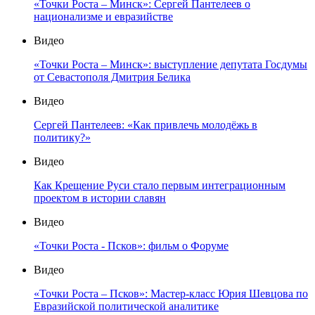
«Точки Роста – Минск»: Сергей Пантелеев о
национализме и евразийстве
Видео
«Точки Роста – Минск»: выступление депутата Госдумы
от Севастополя Дмитрия Белика
Видео
Сергей Пантелеев: «Как привлечь молодёжь в
политику?»
Видео
Как Крещение Руси стало первым интеграционным
проектом в истории славян
Видео
«Точки Роста - Псков»: фильм о Форуме
Видео
«Точки Роста – Псков»: Мастер-класс Юрия Шевцова по
Евразийской политической аналитике