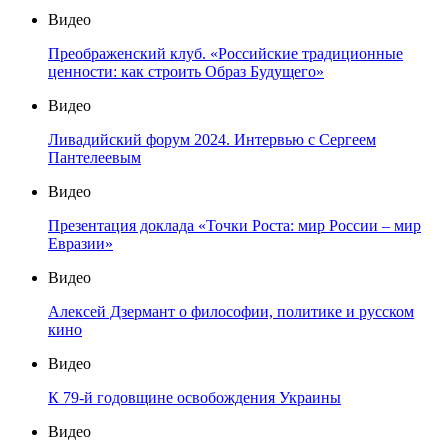
Видео
Преображенский клуб. «Российские традиционные
ценности: как строить Образ Будущего»
Видео
Ливадийский форум 2024. Интервью с Сергеем
Пантелеевым
Видео
Презентация доклада «Точки Роста: мир России – мир
Евразии»
Видео
Алексей Дзермант о философии, политике и русском
кино
Видео
К 79-й годовщине освобождения Украины
Видео