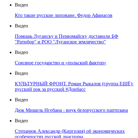
Видео
Кто такие русские липоване. Федор Афанасов
Видео
Помощь Луганску и Первомайску доставили БФ
"Ратибор" и РОО "Луганское землячество"
Видео
Союзное государство и «польский фактор»
Видео
КУЛЬТУРНЫЙ ФРОНТ. Роман Рыкалов (группа ЕЩЁ):
русский рок за русский #Донбасс
Видео
Дюк Мишель Нгебана - внук белорусского партизана
Видео
Степанюк Александр (Киргизия) об экономических
особенностях русской диаспоры