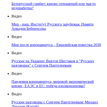
Белорусский гамбит: кризис отношений или чья-то
недоработка?
Видео
Мир - наш. Институт Русского зарубежья. Памяти
Аркадия Бейненсона
Видео
Мир после коронавируса – Евразийская повестка 2030
Видео
Русские на Украине: Виктор Шестаков в "Русских
разговорах" с Сергеем Пантелеевым
Видео
Пандемия коронавируса, мировой экономический
кризис, ЕАЭС и ЕС: победа изоляционизма?
Видео
Русские разговоры с Сергеем Пантелеевым: Михаил
Дроздов (Китай)