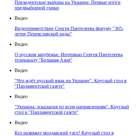
Президентские выборы на Украине. Первые итоги
предвыборной гонки
Видео
Видеоприветствие Сергея Пантелеева форуму "365-
летие Переяславской рады"
Видео
О русском зарубежье. Интервью Сергея Пантелеева
телеканалу "Большая Азия"
Видео
"Что ждёт русский язык на Украине". Круглый стол в
"Парламентской газете"
Видео
"Украина: эскалация по всем направлениям". Круглый
стол в "Парламентской газете"
Видео
Кто развяжет молдавский узел? Круглый стол в