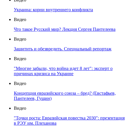
Украина: корни внутреннего конфликта
Видео
Что такое Русский мир? Лекция Сергея Пантелеева
Видео
Защитить и обезвредить. Специальный репортаж
Видео
"Многие забыли, что война идет 8 лет": эксперт о
причинах кризиса на Украине
Видео
Концепция евразийского союза – бред? (Евстафьев,
Пантелеев, Гущин)
Видео
"Точки роста: Евразийская повестка 2030": презентация
в РЭУ им. Плеханова