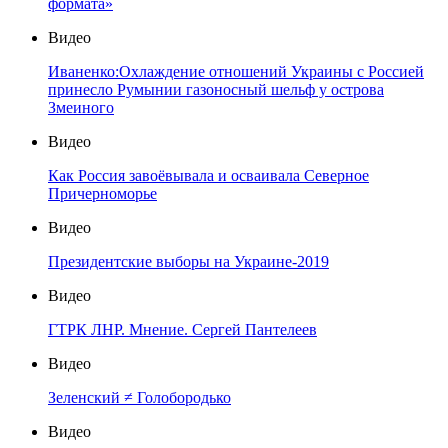
формата»
Видео
Иваненко:Охлаждение отношений Украины с Россией
принесло Румынии газоносный шельф у острова
Змеиного
Видео
Как Россия завоёвывала и осваивала Северное
Причерноморье
Видео
Президентские выборы на Украине-2019
Видео
ГТРК ЛНР. Мнение. Сергей Пантелеев
Видео
Зеленский ≠ Голобородько
Видео