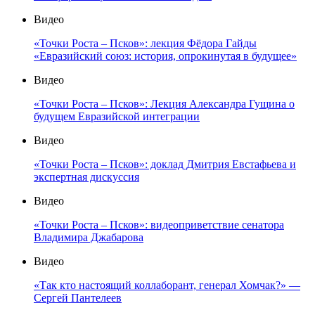
Видео
«Точки Роста – Псков»: лекция Фёдора Гайды
«Евразийский союз: история, опрокинутая в будущее»
Видео
«Точки Роста – Псков»: Лекция Александра Гущина о
будущем Евразийской интеграции
Видео
«Точки Роста – Псков»: доклад Дмитрия Евстафьева и
экспертная дискуссия
Видео
«Точки Роста – Псков»: видеоприветствие сенатора
Владимира Джабарова
Видео
«Так кто настоящий коллаборант, генерал Хомчак?» —
Сергей Пантелеев