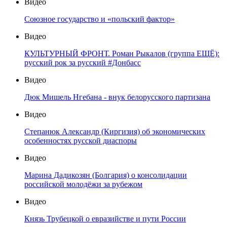
Видео
Союзное государство и «польский фактор»
Видео
КУЛЬТУРНЫЙ ФРОНТ. Роман Рыкалов (группа ЕЩЁ):
русский рок за русский #Донбасс
Видео
Дюк Мишель Нгебана - внук белорусского партизана
Видео
Степанюк Александр (Киргизия) об экономических
особенностях русской диаспоры
Видео
Марина Дадикозян (Болгария) о консолидации
российской молодёжи за рубежом
Видео
Князь Трубецкой о евразийстве и пути России