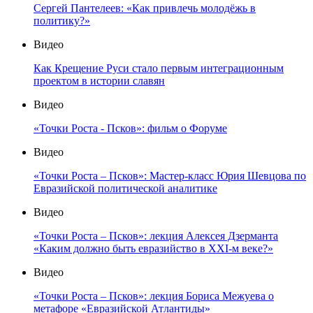
Сергей Пантелеев: «Как привлечь молодёжь в
политику?»
Видео
Как Крещение Руси стало первым интеграционным
проектом в истории славян
Видео
«Точки Роста - Псков»: фильм о Форуме
Видео
«Точки Роста – Псков»: Мастер-класс Юрия Шевцова по
Евразийской политической аналитике
Видео
«Точки Роста – Псков»: лекция Алексея Дзерманта
«Каким должно быть евразийство в XXI-м веке?»
Видео
«Точки Роста – Псков»: лекция Бориса Межуева о
метафоре «Евразийской Атлантиды»