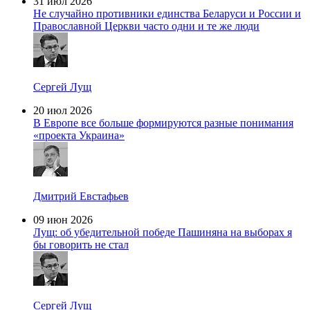
31 июл 2026
Не случайно противники единства Беларуси и России и
Православной Церкви часто одни и те же люди
Сергей Лущ
20 июл 2026
В Европе все больше формируются разные понимания
«проекта Украина»
Дмитрий Евстафьев
09 июн 2026
Лущ: об убедительной победе Пашиняна на выборах я
бы говорить не стал
Сергей Лущ