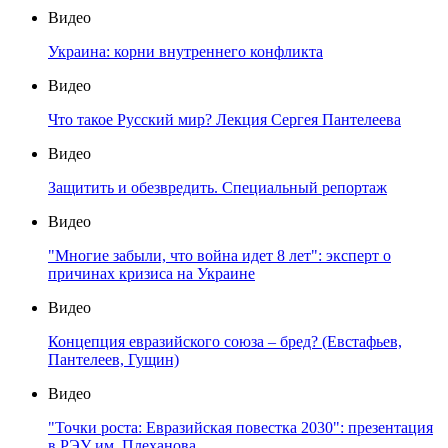
Видео
Украина: корни внутреннего конфликта
Видео
Что такое Русский мир? Лекция Сергея Пантелеева
Видео
Защитить и обезвредить. Специальный репортаж
Видео
"Многие забыли, что война идет 8 лет": эксперт о
причинах кризиса на Украине
Видео
Концепция евразийского союза – бред? (Евстафьев,
Пантелеев, Гущин)
Видео
"Точки роста: Евразийская повестка 2030": презентация
в РЭУ им. Плеханова