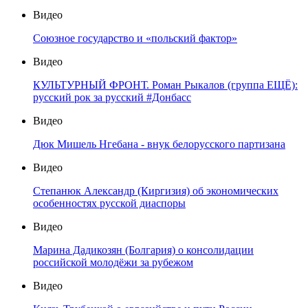
Видео
Союзное государство и «польский фактор»
Видео
КУЛЬТУРНЫЙ ФРОНТ. Роман Рыкалов (группа ЕЩЁ):
русский рок за русский #Донбасс
Видео
Дюк Мишель Нгебана - внук белорусского партизана
Видео
Степанюк Александр (Киргизия) об экономических
особенностях русской диаспоры
Видео
Марина Дадикозян (Болгария) о консолидации
российской молодёжи за рубежом
Видео