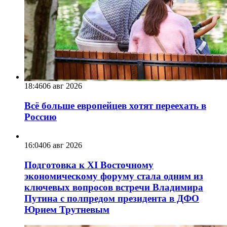
18:46
06 авг 2026
Всё больше европейцев хотят переехать в
Россию
16:04
06 авг 2026
Подготовка к XI Восточному
экономическому форуму стала одним из
ключевых вопросов встречи Владимира
Путина с полпредом президента в ДФО
Юрием Трутневым