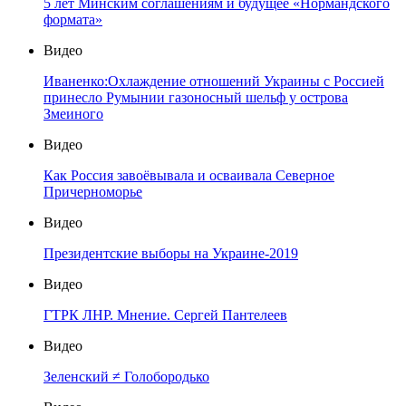
5 лет Минским соглашениям и будущее «Нормандского
формата»
Видео
Иваненко:Охлаждение отношений Украины с Россией
принесло Румынии газоносный шельф у острова
Змеиного
Видео
Как Россия завоёвывала и осваивала Северное
Причерноморье
Видео
Президентские выборы на Украине-2019
Видео
ГТРК ЛНР. Мнение. Сергей Пантелеев
Видео
Зеленский ≠ Голобородько