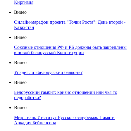
Киргизия
Видео
Онлайн-марафон проекта "Точки Роста": День второй -
Казахстан
Видео
Союзные отношения РФ и РБ должны быть закреплены
в новой белорусской Конституции
Видео
Упадет ли «белорусский балкон»?
Видео
Белорусский гамбит: кризис отношений или чья-то
недоработка?
Видео
Мир - наш. Институт Русского зарубежья. Памяти
Аркадия Бейненсона