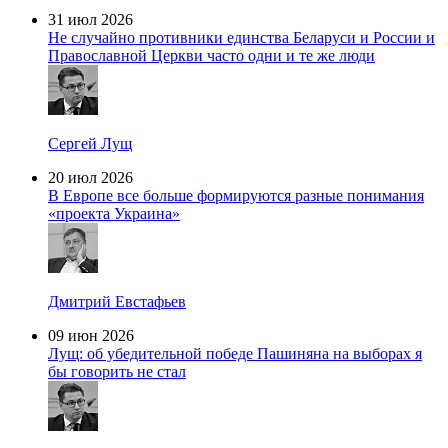
31 июл 2026
Не случайно противники единства Беларуси и России и
Православной Церкви часто одни и те же люди
Сергей Лущ
20 июл 2026
В Европе все больше формируются разные понимания
«проекта Украина»
Дмитрий Евстафьев
09 июн 2026
Лущ: об убедительной победе Пашиняна на выборах я
бы говорить не стал