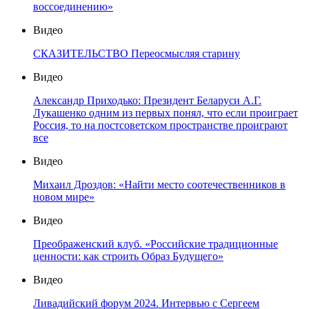
воссоединению»
Видео
СКАЗИТЕЛЬСТВО Переосмысляя старину
Видео
Александр Приходько: Президент Беларуси А.Г.
Лукашенко одним из первых понял, что если проиграет
Россия, то на постсоветском пространстве проиграют
все
Видео
Михаил Дроздов: «Найти место соотечественников в
новом мире»
Видео
Преображенский клуб. «Российские традиционные
ценности: как строить Образ Будущего»
Видео
Ливадийский форум 2024. Интервью с Сергеем