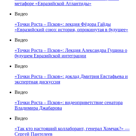
метафоре «Евразийской Атлантиды»
Видео
«Точки Роста – Псков»: лекция Фёдора Гайды
«Евразийский союз: история, опрокинутая в будущее»
Видео
«Точки Роста – Псков»: Лекция Александра Гущина о
будущем Евразийской интеграции
Видео
«Точки Роста – Псков»: доклад Дмитрия Евстафьева и
экспертная дискуссия
Видео
«Точки Роста – Псков»: видеоприветствие сенатора
Владимира Джабарова
Видео
«Так кто настоящий коллаборант, генерал Хомчак?» —
Сергей Пантелеев