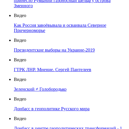
принесло Румынии газоносный шельф у острова
Змеиного
Видео
Как Россия завоёвывала и осваивала Северное
Причерноморье
Видео
Президентские выборы на Украине-2019
Видео
ГТРК ЛНР. Мнение. Сергей Пантелеев
Видео
Зеленский ≠ Голобородько
Видео
Донбасс в геополитике Русского мира
Видео
Донбасс в центре геополитических трансформаций - 1