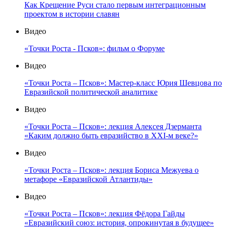
Как Крещение Руси стало первым интеграционным
проектом в истории славян
Видео
«Точки Роста - Псков»: фильм о Форуме
Видео
«Точки Роста – Псков»: Мастер-класс Юрия Шевцова по
Евразийской политической аналитике
Видео
«Точки Роста – Псков»: лекция Алексея Дзерманта
«Каким должно быть евразийство в XXI-м веке?»
Видео
«Точки Роста – Псков»: лекция Бориса Межуева о
метафоре «Евразийской Атлантиды»
Видео
«Точки Роста – Псков»: лекция Фёдора Гайды
«Евразийский союз: история, опрокинутая в будущее»