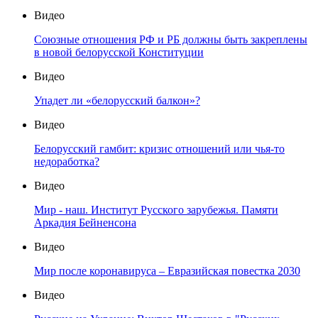
Видео
Союзные отношения РФ и РБ должны быть закреплены
в новой белорусской Конституции
Видео
Упадет ли «белорусский балкон»?
Видео
Белорусский гамбит: кризис отношений или чья-то
недоработка?
Видео
Мир - наш. Институт Русского зарубежья. Памяти
Аркадия Бейненсона
Видео
Мир после коронавируса – Евразийская повестка 2030
Видео