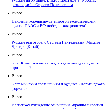
Русские на Украине: Виктор Шестаков в "Русских
разговорах" с Сергеем Пантелеевым
Видео
Пандемия коронавируса, мировой экономический
кризис, ЕАЭС и ЕС: победа изоляционизма?
Видео
Русские разговоры с Сергеем Пантелеевым: Михаил
Дроздов (Китай)
Видео
6 лет Крымской весне: когда ждать международного
признания?
Видео
5 лет Минским соглашениям и будущее «Нормандского
формата»
Видео
Иваненко:Охлаждение отношений Украины с Россией