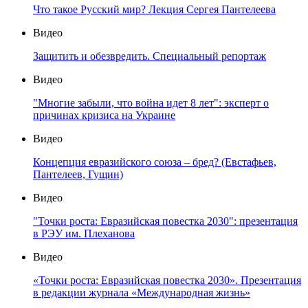
Что такое Русский мир? Лекция Сергея Пантелеева
Видео
Защитить и обезвредить. Специальный репортаж
Видео
"Многие забыли, что война идет 8 лет": эксперт о
причинах кризиса на Украине
Видео
Концепция евразийского союза – бред? (Евстафьев,
Пантелеев, Гущин)
Видео
"Точки роста: Евразийская повестка 2030": презентация
в РЭУ им. Плеханова
Видео
«Точки роста: Евразийская повестка 2030». Презентация
в редакции журнала «Международная жизнь»