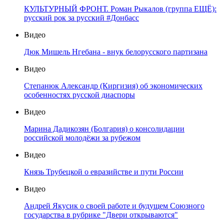
КУЛЬТУРНЫЙ ФРОНТ. Роман Рыкалов (группа ЕЩЁ):
русский рок за русский #Донбасс
Видео
Дюк Мишель Нгебана - внук белорусского партизана
Видео
Степанюк Александр (Киргизия) об экономических
особенностях русской диаспоры
Видео
Марина Дадикозян (Болгария) о консолидации
российской молодёжи за рубежом
Видео
Князь Трубецкой о евразийстве и пути России
Видео
Андрей Якусик о своей работе и будущем Союзного
государства в рубрике "Двери открываются"