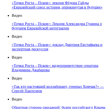
«Точки Роста – Псков»: лекция Фёдора Гайды
«Евразийский союз: история, опрокинутая в будущее»
Видео
«Точки Роста – Псков»: Лекция Александра Гущина о
будущем Евразийской интеграции
Видео
«Точки Роста – Псков»: доклад Дмитрия Евстафьева и
экспертная дискуссия
Видео
«Точки Роста – Псков»: видеоприветствие сенатора
Владимира Джабарова
Видео
«Так кто настоящий коллаборант, генерал Хомчак?» —
Сергей Пантелеев
Видео
Обратная сторона ожиданий: будни российского Крыма