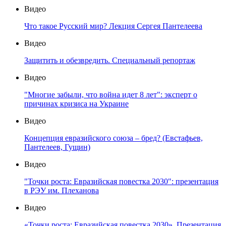
Видео
Что такое Русский мир? Лекция Сергея Пантелеева
Видео
Защитить и обезвредить. Специальный репортаж
Видео
"Многие забыли, что война идет 8 лет": эксперт о
причинах кризиса на Украине
Видео
Концепция евразийского союза – бред? (Евстафьев,
Пантелеев, Гущин)
Видео
"Точки роста: Евразийская повестка 2030": презентация
в РЭУ им. Плеханова
Видео
«Точки роста: Евразийская повестка 2030». Презентация