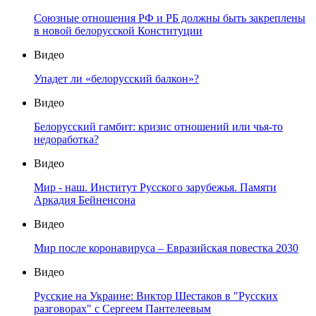
Союзные отношения РФ и РБ должны быть закреплены
в новой белорусской Конституции
Видео
Упадет ли «белорусский балкон»?
Видео
Белорусский гамбит: кризис отношений или чья-то
недоработка?
Видео
Мир - наш. Институт Русского зарубежья. Памяти
Аркадия Бейненсона
Видео
Мир после коронавируса – Евразийская повестка 2030
Видео
Русские на Украине: Виктор Шестаков в "Русских
разговорах" с Сергеем Пантелеевым