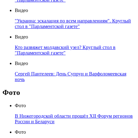
Видео
"Украина: эскалация по всем направлениям". Круглый
стол в "Парламентской газете"
Видео
Кто развяжет молдавский узел? Круглый стол в
"Парламентской газете"
Видео
Сергей Пантелеев: День Супрун и Варфоломеевская
ночь
Фото
Фото
В Нижегородской области прошёл XII Форум регионов
России и Беларуси
Фото