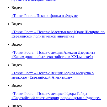
Видео
«Точки Роста - Псков»: фильм о Форуме
Видео
«Точки Роста – Псков»: Мастер-класс Юрия Шевцова по
Евразийской политической аналитике
Видео
«Точки Роста – Псков»: лекция Алексея Дзерманта
«Каким должно быть евразийство в XXI-м веке?»
Видео
«Точки Роста – Псков»: лекция Бориса Межуева о
метафоре «Евразийской Атлантиды»
Видео
«Точки Роста – Псков»: лекция Фёдора Гайды
«Евразийский союз: история, опрокинутая в будущее»
Видео