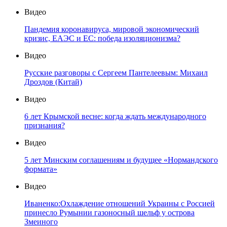
Видео
Пандемия коронавируса, мировой экономический
кризис, ЕАЭС и ЕС: победа изоляционизма?
Видео
Русские разговоры с Сергеем Пантелеевым: Михаил
Дроздов (Китай)
Видео
6 лет Крымской весне: когда ждать международного
признания?
Видео
5 лет Минским соглашениям и будущее «Нормандского
формата»
Видео
Иваненко:Охлаждение отношений Украины с Россией
принесло Румынии газоносный шельф у острова
Змеиного