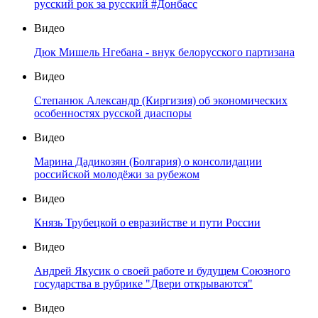
русский рок за русский #Донбасс
Видео
Дюк Мишель Нгебана - внук белорусского партизана
Видео
Степанюк Александр (Киргизия) об экономических
особенностях русской диаспоры
Видео
Марина Дадикозян (Болгария) о консолидации
российской молодёжи за рубежом
Видео
Князь Трубецкой о евразийстве и пути России
Видео
Андрей Якусик о своей работе и будущем Союзного
государства в рубрике "Двери открываются"
Видео