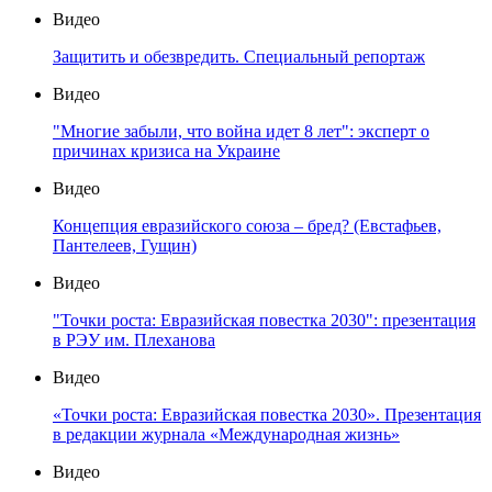
Видео
Защитить и обезвредить. Специальный репортаж
Видео
"Многие забыли, что война идет 8 лет": эксперт о
причинах кризиса на Украине
Видео
Концепция евразийского союза – бред? (Евстафьев,
Пантелеев, Гущин)
Видео
"Точки роста: Евразийская повестка 2030": презентация
в РЭУ им. Плеханова
Видео
«Точки роста: Евразийская повестка 2030». Презентация
в редакции журнала «Международная жизнь»
Видео