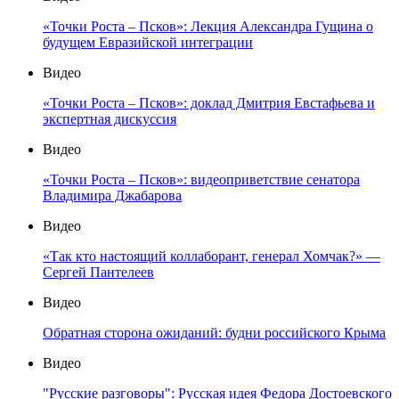
«Точки Роста – Псков»: Лекция Александра Гущина о
будущем Евразийской интеграции
Видео
«Точки Роста – Псков»: доклад Дмитрия Евстафьева и
экспертная дискуссия
Видео
«Точки Роста – Псков»: видеоприветствие сенатора
Владимира Джабарова
Видео
«Так кто настоящий коллаборант, генерал Хомчак?» —
Сергей Пантелеев
Видео
Обратная сторона ожиданий: будни российского Крыма
Видео
"Русские разговоры": Русская идея Федора Достоевского