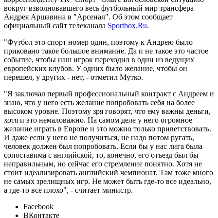
вокруг взволновавшего весь футбольный мир трансфера
Андрея Аршавина в "Арсенал". Об этом сообщает
официальный сайт телеканала
Sportbox.Ru
.
"Футбол это спорт номер один, поэтому к Андрею было
приковано такое большое внимание. Да и не такое это частое
событие, чтобы наш игрок переходил в один из ведущих
европейских клубов. У одних было желание, чтобы он
перешел, у других - нет, - отметил Мутко.
"Я заключал первый профессиональный контракт с Андреем и
знаю, что у него есть желание попробовать себя на более
высоком уровне. Поэтому зря говорят, что ему важны деньги,
хотя и это немаловажно. На самом деле у него огромное
желание играть в Европе и это можно только приветствовать.
И даже если у него не получиться, не надо потом ругать,
человек должен был попробовать. Если бы у нас лига была
сопоставима с английской, то, конечно, его отъезд был бы
неправильным, но сейчас его стремление понятно. Хотя не
стоит идеализировать английский чемпионат. Там тоже много
не самых зрелищных игр. Не может быть где-то все идеально,
а где-то все плохо", - считает министр.
Facebook
ВКонтакте