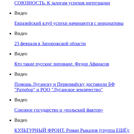
СОЮЗНОСТЬ. К залогам успехов интеграции
Видео
Евразийский клуб успехи начинаются с инициативы
Видео
23 февраля в Запорожской области
Видео
Кто такие русские липоване. Федор Афанасов
Видео
Помощь Луганску и Первомайску доставили БФ
"Ратибор" и РОО "Луганское землячество"
Видео
Союзное государство и «польский фактор»
Видео
КУЛЬТУРНЫЙ ФРОНТ. Роман Рыкалов (группа ЕЩЁ):