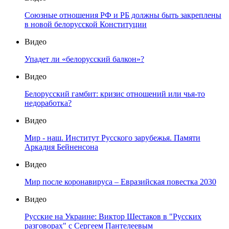
Союзные отношения РФ и РБ должны быть закреплены
в новой белорусской Конституции
Видео
Упадет ли «белорусский балкон»?
Видео
Белорусский гамбит: кризис отношений или чья-то
недоработка?
Видео
Мир - наш. Институт Русского зарубежья. Памяти
Аркадия Бейненсона
Видео
Мир после коронавируса – Евразийская повестка 2030
Видео
Русские на Украине: Виктор Шестаков в "Русских
разговорах" с Сергеем Пантелеевым