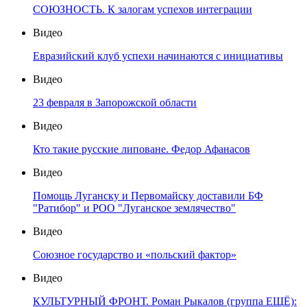
СОЮЗНОСТЬ. К залогам успехов интеграции
Видео
Евразийский клуб успехи начинаются с инициативы
Видео
23 февраля в Запорожской области
Видео
Кто такие русские липоване. Федор Афанасов
Видео
Помощь Луганску и Первомайску доставили БФ
"Ратибор" и РОО "Луганское землячество"
Видео
Союзное государство и «польский фактор»
Видео
КУЛЬТУРНЫЙ ФРОНТ. Роман Рыкалов (группа ЕЩЁ):