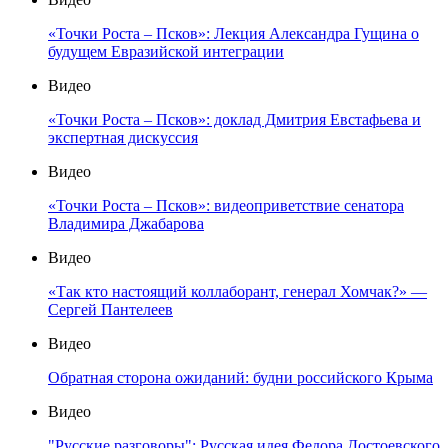
«Точки Роста – Псков»: Лекция Александра Гущина о
будущем Евразийской интеграции
Видео
«Точки Роста – Псков»: доклад Дмитрия Евстафьева и
экспертная дискуссия
Видео
«Точки Роста – Псков»: видеоприветствие сенатора
Владимира Джабарова
Видео
«Так кто настоящий коллаборант, генерал Хомчак?» —
Сергей Пантелеев
Видео
Обратная сторона ожиданий: будни российского Крыма
Видео
"Русские разговоры": Русская идея Федора Достоевского