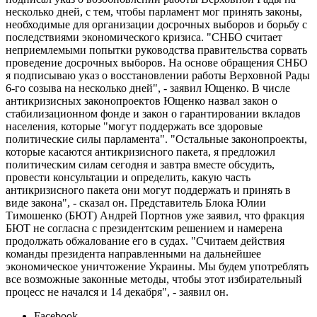
несколько дней, с тем, чтобы парламент мог принять законы,
необходимые для организации досрочных выборов и борьбу с
последствиями экономического кризиса. "СНБО считает
неприемлемыми попытки руководства правительства сорвать
проведение досрочных выборов. На основе обращения СНБО
я подписываю указ о восстановлении работы Верховной Рады
6-го созыва на несколько дней", - заявил Ющенко. В числе
антикризисных законопроектов Ющенко назвал закон о
стабилизационном фонде и закон о гарантировании вкладов
населения, которые "могут поддержать все здоровые
политические силы парламента". "Остальные законопроекты,
которые касаются антикризисного пакета, я предложил
политическим силам сегодня и завтра вместе обсудить,
провести консультации и определить, какую часть
антикризисного пакета они могут поддержать и принять в
виде закона", - сказал он. Представитель Блока Юлии
Тимошенко (БЮТ) Андрей Портнов уже заявил, что фракция
БЮТ не согласна с президентским решением и намерена
продолжать обжалование его в судах. "Считаем действия
команды президента направленными на дальнейшее
экономическое уничтожение Украины. Мы будем употреблять
все возможные законные методы, чтобы этот избирательный
процесс не начался и 14 декабря", - заявил он.
Facebook