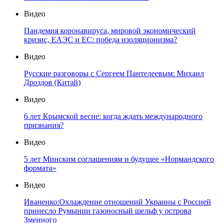
Видео
Пандемия коронавируса, мировой экономический
кризис, ЕАЭС и ЕС: победа изоляционизма?
Видео
Русские разговоры с Сергеем Пантелеевым: Михаил
Дроздов (Китай)
Видео
6 лет Крымской весне: когда ждать международного
признания?
Видео
5 лет Минским соглашениям и будущее «Нормандского
формата»
Видео
Иваненко:Охлаждение отношений Украины с Россией
принесло Румынии газоносный шельф у острова
Змеиного