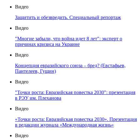
Видео
Защитить и обезвредить. Специальный репортаж
Видео
"Многие забыли, что война идет 8 лет": эксперт о
причинах кризиса на Украине
Видео
Концепция евразийского союза – бред? (Евстафьев,
Пантелеев, Гущин)
Видео
"Точки роста: Евразийская повестка 2030": презентация
в РЭУ им. Плеханова
Видео
«Точки роста: Евразийская повестка 2030». Презентация
в редакции журнала «Международная жизнь»
Видео