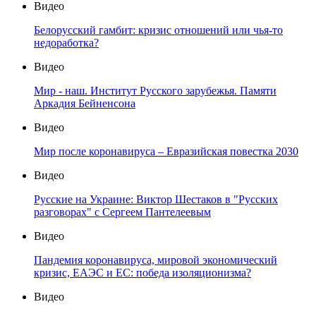
Видео
Белорусский гамбит: кризис отношений или чья-то
недоработка?
Видео
Мир - наш. Институт Русского зарубежья. Памяти
Аркадия Бейненсона
Видео
Мир после коронавируса – Евразийская повестка 2030
Видео
Русские на Украине: Виктор Шестаков в "Русских
разговорах" с Сергеем Пантелеевым
Видео
Пандемия коронавируса, мировой экономический
кризис, ЕАЭС и ЕС: победа изоляционизма?
Видео