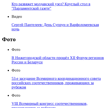
Кто развяжет молдавский узел? Круглый стол в
"Парламентской газете"
Видео
Сергей Пантелеев: День Супрун и Варфоломеевская
ночь
Фото
Фото
В Нижегородской области прошёл XII Форум регионов
России и Беларуси
Фото
53-е заседание Всемирного координационного совета
российских соотечественников, проживающих за
рубежом
Фото
VIII Всемирный конгресс соотечественников,
проживающих за рубежом