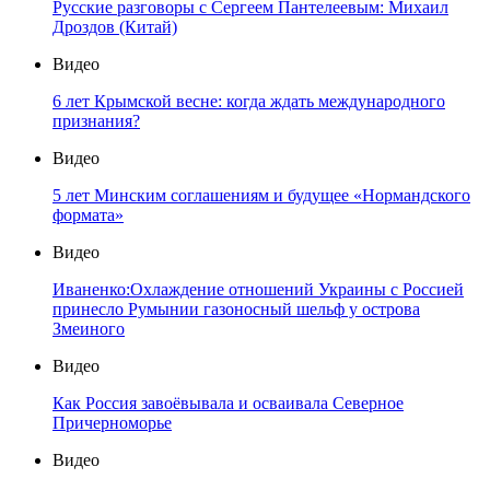
Русские разговоры с Сергеем Пантелеевым: Михаил
Дроздов (Китай)
Видео
6 лет Крымской весне: когда ждать международного
признания?
Видео
5 лет Минским соглашениям и будущее «Нормандского
формата»
Видео
Иваненко:Охлаждение отношений Украины с Россией
принесло Румынии газоносный шельф у острова
Змеиного
Видео
Как Россия завоёвывала и осваивала Северное
Причерноморье
Видео