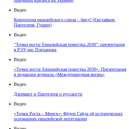
причинах кризиса на Украине
Видео
Концепция евразийского союза – бред? (Евстафьев,
Пантелеев, Гущин)
Видео
"Точки роста: Евразийская повестка 2030": презентация
в РЭУ им. Плеханова
Видео
«Точки роста: Евразийская повестка 2030». Презентация
в редакции журнала «Международная жизнь»
Видео
Дзермант и Пантелеев о русскости
Видео
«Точки Роста – Минск»: Фёдор Гайда об исторических
основаниях евразийской интеграции
Видео