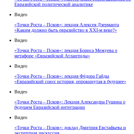
Евразийской политической аналитике
Видео
«Точки Роста – Псков»: лекция Алексея Дзерманта
«Каким должно быть евразийство в XXI-м веке?»
Видео
«Точки Роста – Псков»: лекция Бориса Межуева о
метафоре «Евразийской Атлантиды»
Видео
«Точки Роста – Псков»: лекция Фёдора Гайды
«Евразийский союз: история, опрокинутая в будущее»
Видео
«Точки Роста – Псков»: Лекция Александра Гущина о
будущем Евразийской интеграции
Видео
«Точки Роста – Псков»: доклад Дмитрия Евстафьева и
экспертная дискуссия