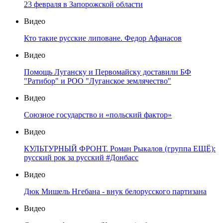
23 февраля в Запорожской области
Видео
Кто такие русские липоване. Федор Афанасов
Видео
Помощь Луганску и Первомайску доставили БФ
"Ратибор" и РОО "Луганское землячество"
Видео
Союзное государство и «польский фактор»
Видео
КУЛЬТУРНЫЙ ФРОНТ. Роман Рыкалов (группа ЕЩЁ):
русский рок за русский #Донбасс
Видео
Дюк Мишель Нгебана - внук белорусского партизана
Видео