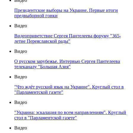
Видео
Президентские выборы на Украине. Первые итоги
предвыборной гонки
Видео
Видеоприветствие Сергея Пантелеева форуму "365-
летие Переяславской рады"
Видео
О русском зарубежье. Интервью Сергея Пантелеева
телеканалу "Большая Азия"
Видео
"Что ждёт русский язык на Украине". Круглый стол в
"Парламентской газете"
Видео
"Украина: эскалация по всем направлениям". Круглый
стол в "Парламентской газете"
Видео