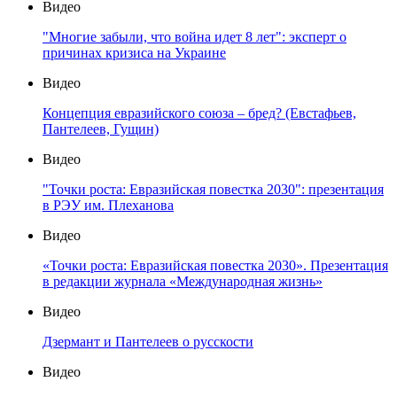
Видео
"Многие забыли, что война идет 8 лет": эксперт о
причинах кризиса на Украине
Видео
Концепция евразийского союза – бред? (Евстафьев,
Пантелеев, Гущин)
Видео
"Точки роста: Евразийская повестка 2030": презентация
в РЭУ им. Плеханова
Видео
«Точки роста: Евразийская повестка 2030». Презентация
в редакции журнала «Международная жизнь»
Видео
Дзермант и Пантелеев о русскости
Видео