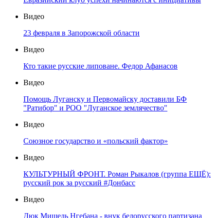
Видео
23 февраля в Запорожской области
Видео
Кто такие русские липоване. Федор Афанасов
Видео
Помощь Луганску и Первомайску доставили БФ
"Ратибор" и РОО "Луганское землячество"
Видео
Союзное государство и «польский фактор»
Видео
КУЛЬТУРНЫЙ ФРОНТ. Роман Рыкалов (группа ЕЩЁ):
русский рок за русский #Донбасс
Видео
Дюк Мишель Нгебана - внук белорусского партизана