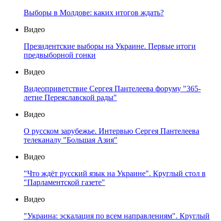
Выборы в Молдове: каких итогов ждать?
Видео
Президентские выборы на Украине. Первые итоги
предвыборной гонки
Видео
Видеоприветствие Сергея Пантелеева форуму "365-
летие Переяславской рады"
Видео
О русском зарубежье. Интервью Сергея Пантелеева
телеканалу "Большая Азия"
Видео
"Что ждёт русский язык на Украине". Круглый стол в
"Парламентской газете"
Видео
"Украина: эскалация по всем направлениям". Круглый