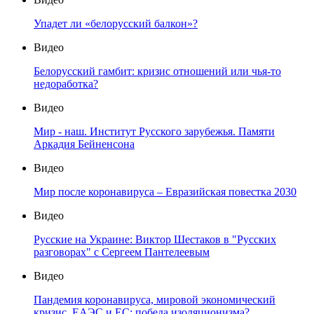
Упадет ли «белорусский балкон»?
Видео
Белорусский гамбит: кризис отношений или чья-то
недоработка?
Видео
Мир - наш. Институт Русского зарубежья. Памяти
Аркадия Бейненсона
Видео
Мир после коронавируса – Евразийская повестка 2030
Видео
Русские на Украине: Виктор Шестаков в "Русских
разговорах" с Сергеем Пантелеевым
Видео
Пандемия коронавируса, мировой экономический
кризис, ЕАЭС и ЕС: победа изоляционизма?