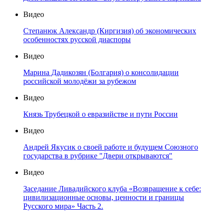
Видео
Степанюк Александр (Киргизия) об экономических
особенностях русской диаспоры
Видео
Марина Дадикозян (Болгария) о консолидации
российской молодёжи за рубежом
Видео
Князь Трубецкой о евразийстве и пути России
Видео
Андрей Якусик о своей работе и будущем Союзного
государства в рубрике "Двери открываются"
Видео
Заседание Ливадийского клуба «Возвращение к себе:
цивилизационные основы, ценности и границы
Русского мира» Часть 2.