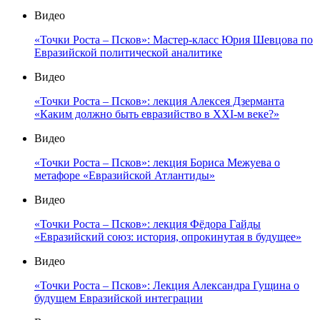
Видео
«Точки Роста – Псков»: Мастер-класс Юрия Шевцова по
Евразийской политической аналитике
Видео
«Точки Роста – Псков»: лекция Алексея Дзерманта
«Каким должно быть евразийство в XXI-м веке?»
Видео
«Точки Роста – Псков»: лекция Бориса Межуева о
метафоре «Евразийской Атлантиды»
Видео
«Точки Роста – Псков»: лекция Фёдора Гайды
«Евразийский союз: история, опрокинутая в будущее»
Видео
«Точки Роста – Псков»: Лекция Александра Гущина о
будущем Евразийской интеграции