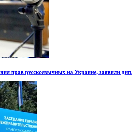
ния прав русскоязычных на Украине, заявили ди