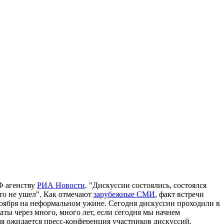
Ф агенству
РИА Новости
. "Дискуссии состоялись, состоялся
кто не ушел". Как отмечают
зарубежные СМИ
, факт встречи
ноября на неформальном ужине. Сегодня дискуссии проходили в
аты через много, много лет, если сегодня мы начнем
я ожидается пресс-конференция участников дискуссий.