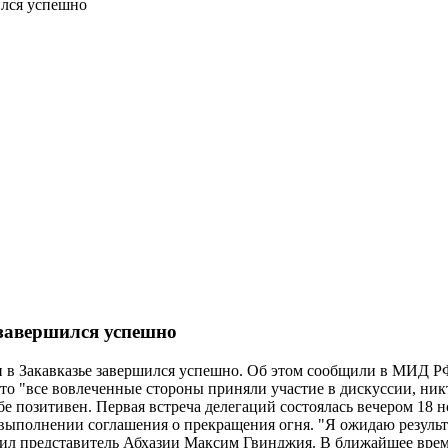
ился успешно
 завершился успешно
 в Закавказье завершился успешно. Об этом сообщили в МИД Р
 что "все вовлеченные стороны приняли участие в дискуссии, ни
бе позитивен. Первая встреча делегаций состоялась вечером 18 
о выполнении соглашения о прекращения огня. "Я ожидаю результ
тил представитель Абхазии Максим Гвинджия. В ближайшее врем