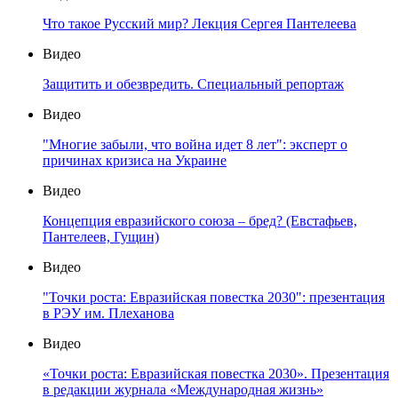
Что такое Русский мир? Лекция Сергея Пантелеева
Видео
Защитить и обезвредить. Специальный репортаж
Видео
"Многие забыли, что война идет 8 лет": эксперт о
причинах кризиса на Украине
Видео
Концепция евразийского союза – бред? (Евстафьев,
Пантелеев, Гущин)
Видео
"Точки роста: Евразийская повестка 2030": презентация
в РЭУ им. Плеханова
Видео
«Точки роста: Евразийская повестка 2030». Презентация
в редакции журнала «Международная жизнь»