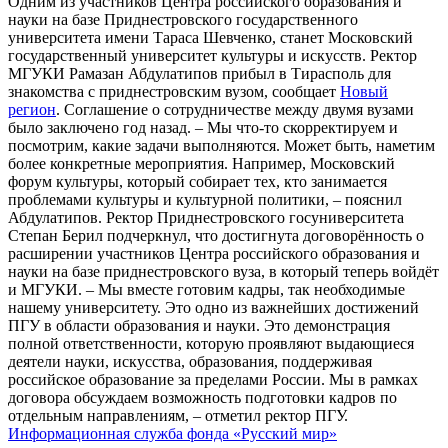
Одним из участников Центра российского образования и
науки на базе Приднестровского государственного
университета имени Тараса Шевченко, станет Московский
государственный университет культуры и искусств. Ректор
МГУКИ Рамазан Абдулатипов прибыл в Тирасполь для
знакомства с приднестровским вузом, сообщает
Новый
регион
. Соглашение о сотрудничестве между двумя вузами
было заключено год назад. – Мы что-то скорректируем и
посмотрим, какие задачи выполняются. Может быть, наметим
более конкретные мероприятия. Например, Московский
форум культуры, который собирает тех, кто занимается
проблемами культуры и культурной политики, – пояснил
Абдулатипов. Ректор Приднестровского госуниверситета
Степан Берил подчеркнул, что достигнута договорённость о
расширении участников Центра российского образования и
науки на базе приднестровского вуза, в который теперь войдёт
и МГУКИ. – Мы вместе готовим кадры, так необходимые
нашему университету. Это одно из важнейших достижений
ПГУ в области образования и науки. Это демонстрация
полной ответственности, которую проявляют выдающиеся
деятели науки, искусства, образования, поддерживая
российское образование за пределами России. Мы в рамках
договора обсуждаем возможность подготовки кадров по
отдельным направлениям, – отметил ректор ПГУ.
Информационная служба фонда «Русский мир»