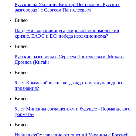
Русские на Украине: Виктор Шестаков в "Русских
разговорах" с Сергеем Пантелеевым
Видео
Пандемия коронавируса, мировой экономический
кризис, ЕАЭС и ЕС: победа изоляционизма?
Видео
Русские разговоры с Сергеем Пантелеевым: Михаил
Дроздов (Китай)
Видео
6 лет Крымской весне: когда ждать международного
признания?
Видео
5 лет Минским соглашениям и будущее «Нормандского
формата»
Видео
Иваненко:Охлаждение отношений Украины с Россией