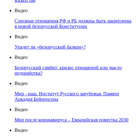
Казахстан
Видео
Союзные отношения РФ и РБ должны быть закреплены
в новой белорусской Конституции
Видео
Упадет ли «белорусский балкон»?
Видео
Белорусский гамбит: кризис отношений или чья-то
недоработка?
Видео
Мир - наш. Институт Русского зарубежья. Памяти
Аркадия Бейненсона
Видео
Мир после коронавируса – Евразийская повестка 2030
Видео