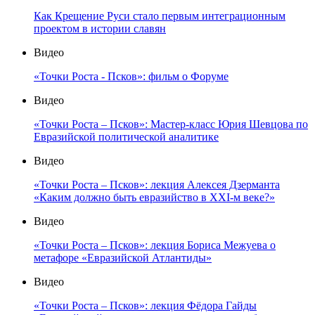
Как Крещение Руси стало первым интеграционным
проектом в истории славян
Видео
«Точки Роста - Псков»: фильм о Форуме
Видео
«Точки Роста – Псков»: Мастер-класс Юрия Шевцова по
Евразийской политической аналитике
Видео
«Точки Роста – Псков»: лекция Алексея Дзерманта
«Каким должно быть евразийство в XXI-м веке?»
Видео
«Точки Роста – Псков»: лекция Бориса Межуева о
метафоре «Евразийской Атлантиды»
Видео
«Точки Роста – Псков»: лекция Фёдора Гайды