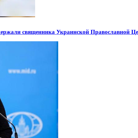
держали священника Украинской Православной Ц