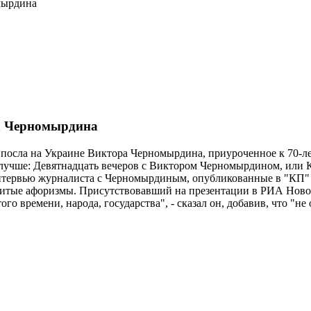
мырдина
а Черномырдина
 посла на Украине Виктора Черномырдина, приуроченное к 70-
лучше: Девятнадцать вечеров с Виктором Черномырдином, или К
тервью журналиста с Черномырдиным, опубликованные в "КП" на
итые афоризмы. Присутствовавший на презентации в РИА Новост
го времени, народа, государства", - сказал он, добавив, что "не