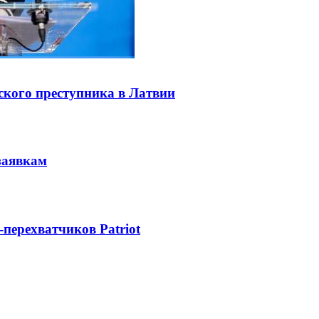
ского преступника в Латвии
заявкам
-перехватчиков Patriot