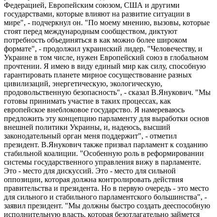
Федерацией, Европейским союзом, США и другими
государствами, которые влияют на развитие ситуации в
мире", - подчеркнул он. "По моему мнению, вызовы, которые
стоят перед международным сообществом, диктуют
потребность объединяться в как можно более широком
формате", - продолжил украинский лидер. "Человечеству, и
Украине в том числе, нужен Европейский союз в глобальном
прочтении. Я имею в виду единый мир как силу, способную
гарантировать планете мирное сосуществование разных
цивилизаций, энергетическую, экологическую,
продовольственную безопасность", - сказал В.Янукович. "Мы
готовы принимать участие в таких процессах, как
европейское внеблоковое государство. Я намереваюсь
предложить эту концепцию парламенту для выработки основ
внешней политики Украины, и, надеюсь, высший
законодательный орган меня поддержит", - отметил
президент. В.Янукович также призвал парламент к созданию
стабильной коалиции. "Особенную роль в реформировании
системы государственного управления вижу в парламенте.
Это - место для дискуссий. Это - место для сильной
оппозиции, которая должна контролировать действия
правительства и президента. Но в первую очередь - это место
для сильного и стабильного парламентского большинства", -
заявил президент. "Мы должны быстро создать дееспособную
исполнительную власть, которая безотлагательно займется