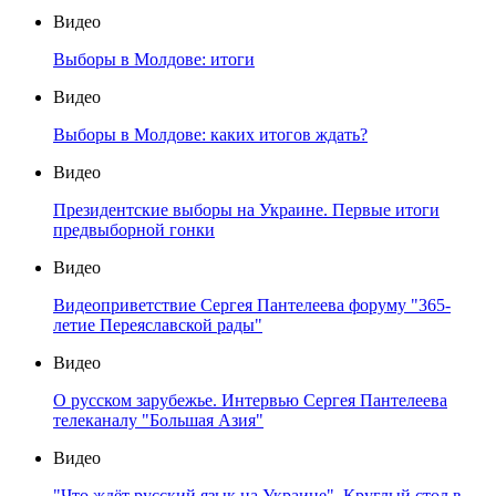
Видео
Выборы в Молдове: итоги
Видео
Выборы в Молдове: каких итогов ждать?
Видео
Президентские выборы на Украине. Первые итоги
предвыборной гонки
Видео
Видеоприветствие Сергея Пантелеева форуму "365-
летие Переяславской рады"
Видео
О русском зарубежье. Интервью Сергея Пантелеева
телеканалу "Большая Азия"
Видео
"Что ждёт русский язык на Украине". Круглый стол в