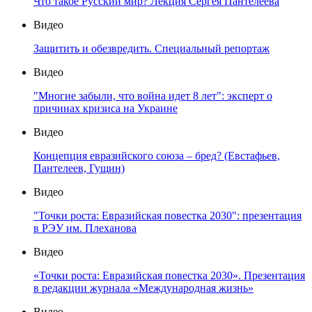
Что такое Русский мир? Лекция Сергея Пантелеева
Видео
Защитить и обезвредить. Специальный репортаж
Видео
"Многие забыли, что война идет 8 лет": эксперт о
причинах кризиса на Украине
Видео
Концепция евразийского союза – бред? (Евстафьев,
Пантелеев, Гущин)
Видео
"Точки роста: Евразийская повестка 2030": презентация
в РЭУ им. Плеханова
Видео
«Точки роста: Евразийская повестка 2030». Презентация
в редакции журнала «Международная жизнь»
Видео