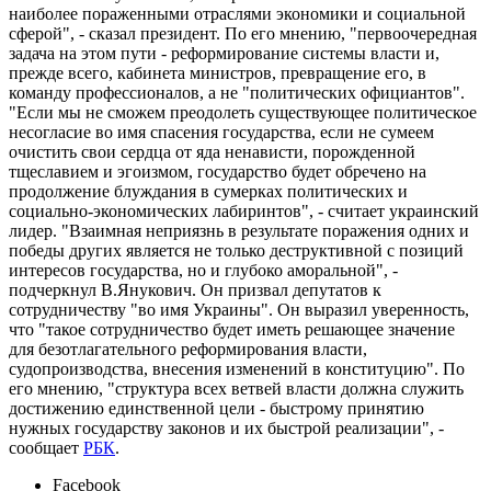
наиболее пораженными отраслями экономики и социальной
сферой", - сказал президент. По его мнению, "первоочередная
задача на этом пути - реформирование системы власти и,
прежде всего, кабинета министров, превращение его, в
команду профессионалов, а не "политических официантов".
"Если мы не сможем преодолеть существующее политическое
несогласие во имя спасения государства, если не сумеем
очистить свои сердца от яда ненависти, порожденной
тщеславием и эгоизмом, государство будет обречено на
продолжение блуждания в сумерках политических и
социально-экономических лабиринтов", - считает украинский
лидер. "Взаимная неприязнь в результате поражения одних и
победы других является не только деструктивной с позиций
интересов государства, но и глубоко аморальной", -
подчеркнул В.Янукович. Он призвал депутатов к
сотрудничеству "во имя Украины". Он выразил уверенность,
что "такое сотрудничество будет иметь решающее значение
для безотлагательного реформирования власти,
судопроизводства, внесения изменений в конституцию". По
его мнению, "структура всех ветвей власти должна служить
достижению единственной цели - быстрому принятию
нужных государству законов и их быстрой реализации", -
сообщает
РБК
.
Facebook