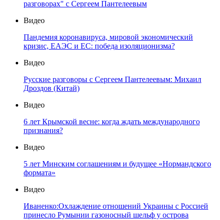
разговорах" с Сергеем Пантелеевым
Видео
Пандемия коронавируса, мировой экономический
кризис, ЕАЭС и ЕС: победа изоляционизма?
Видео
Русские разговоры с Сергеем Пантелеевым: Михаил
Дроздов (Китай)
Видео
6 лет Крымской весне: когда ждать международного
признания?
Видео
5 лет Минским соглашениям и будущее «Нормандского
формата»
Видео
Иваненко:Охлаждение отношений Украины с Россией
принесло Румынии газоносный шельф у острова