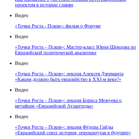
проектом в истории славян
Видео
«Точки Роста - Псков»: фильм о Форуме
Видео
«Точки Роста – Псков»: Мастер-класс Юрия Шевцова по
Евразийской политической аналитике
Видео
«Точки Роста – Псков»: лекция Алексея Дзерманта
«Каким должно быть евразийство в XXI-м веке?»
Видео
«Точки Роста – Псков»: лекция Бориса Межуева о
метафоре «Евразийской Атлантиды»
Видео
«Точки Роста – Псков»: лекция Фёдора Гайды
«Евразийский союз: история, опрокинутая в будущее»