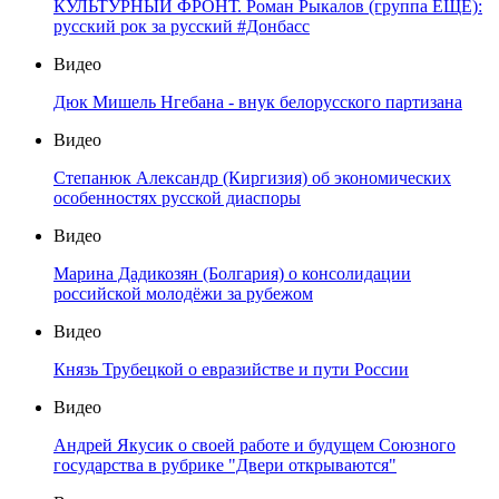
КУЛЬТУРНЫЙ ФРОНТ. Роман Рыкалов (группа ЕЩЁ):
русский рок за русский #Донбасс
Видео
Дюк Мишель Нгебана - внук белорусского партизана
Видео
Степанюк Александр (Киргизия) об экономических
особенностях русской диаспоры
Видео
Марина Дадикозян (Болгария) о консолидации
российской молодёжи за рубежом
Видео
Князь Трубецкой о евразийстве и пути России
Видео
Андрей Якусик о своей работе и будущем Союзного
государства в рубрике "Двери открываются"