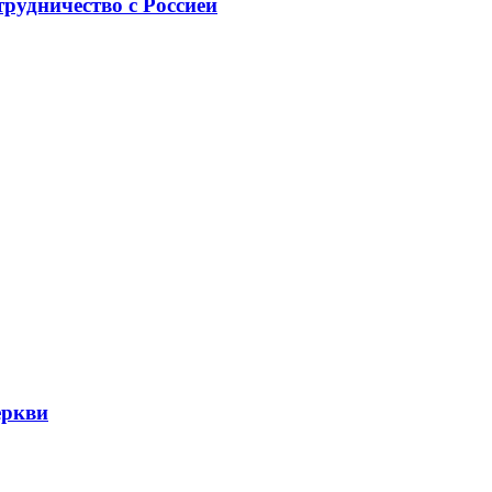
рудничество с Россией
еркви