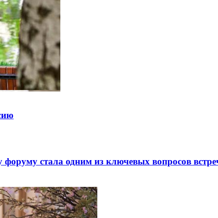
ссию
 форуму стала одним из ключевых вопросов встре