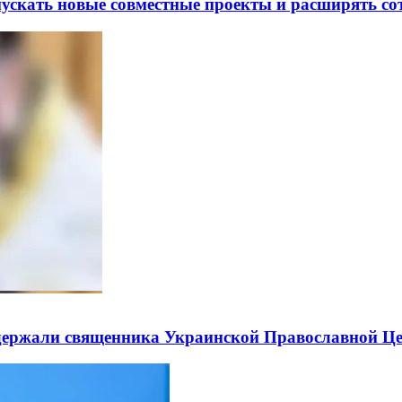
скать новые совместные проекты и расширять сот
держали священника Украинской Православной Ц