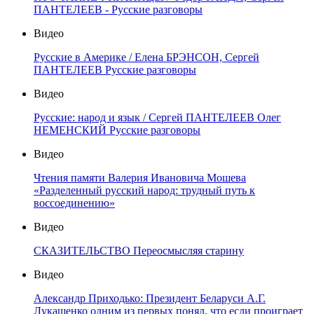
ПАНТЕЛЕЕВ - Русские разговоры
Видео
Русские в Америке / Елена БРЭНСОН, Сергей
ПАНТЕЛЕЕВ Русские разговоры
Видео
Русские: народ и язык / Сергей ПАНТЕЛЕЕВ Олег
НЕМЕНСКИЙ Русские разговоры
Видео
Чтения памяти Валерия Ивановича Мошева
«Разделенный русский народ: трудный путь к
воссоединению»
Видео
СКАЗИТЕЛЬСТВО Переосмысляя старину
Видео
Александр Приходько: Президент Беларуси А.Г.
Лукашенко одним из первых понял, что если проиграет