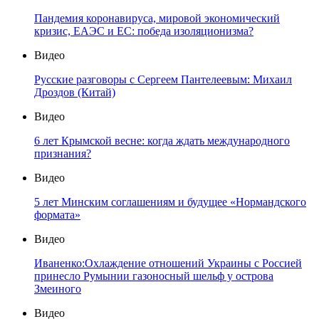
Пандемия коронавируса, мировой экономический
кризис, ЕАЭС и ЕС: победа изоляционизма?
Видео
Русские разговоры с Сергеем Пантелеевым: Михаил
Дроздов (Китай)
Видео
6 лет Крымской весне: когда ждать международного
признания?
Видео
5 лет Минским соглашениям и будущее «Нормандского
формата»
Видео
Иваненко:Охлаждение отношений Украины с Россией
принесло Румынии газоносный шельф у острова
Змеиного
Видео