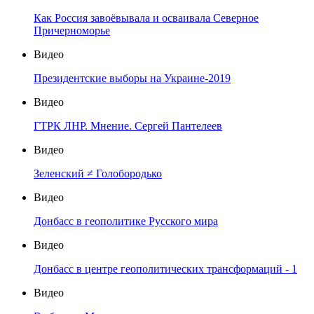
Как Россия завоёвывала и осваивала Северное
Причерноморье
Видео
Президентские выборы на Украине-2019
Видео
ГТРК ЛНР. Мнение. Сергей Пантелеев
Видео
Зеленский ≠ Голобородько
Видео
Донбасс в геополитике Русского мира
Видео
Донбасс в центре геополитических трансформаций - 1
Видео