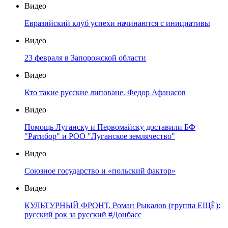
Видео
Евразийский клуб успехи начинаются с инициативы
Видео
23 февраля в Запорожской области
Видео
Кто такие русские липоване. Федор Афанасов
Видео
Помощь Луганску и Первомайску доставили БФ
"Ратибор" и РОО "Луганское землячество"
Видео
Союзное государство и «польский фактор»
Видео
КУЛЬТУРНЫЙ ФРОНТ. Роман Рыкалов (группа ЕЩЁ):
русский рок за русский #Донбасс