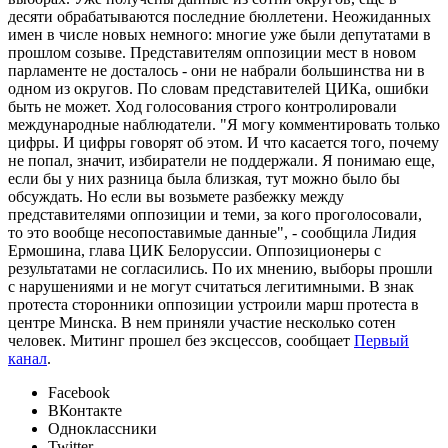
десяти обрабатываются последние бюллетени. Неожиданных
имен в числе новых немного: многие уже были депутатами в
прошлом созыве. Представителям оппозиции мест в новом
парламенте не досталось - они не набрали большинства ни в
одном из округов. По словам представителей ЦИКа, ошибки
быть не может. Ход голосования строго контролировали
международные наблюдатели. "Я могу комментировать только
цифры. И цифры говорят об этом. И что касается того, почему
не попал, значит, избиратели не поддержали. Я понимаю еще,
если бы у них разница была близкая, тут можно было бы
обсуждать. Но если вы возьмете разбежку между
представителями оппозиции и теми, за кого проголосовали,
то это вообще несопоставимые данные", - сообщила Лидия
Ермошина, глава ЦИК Белоруссии. Оппозиционеры с
результатами не согласились. По их мнению, выборы прошли
с нарушениями и не могут считаться легитимными. В знак
протеста сторонники оппозиции устроили марш протеста в
центре Минска. В нем приняли участие несколько сотен
человек. Митинг прошел без эксцессов, сообщает
Первый
канал
.
Facebook
ВКонтакте
Одноклассники
Twitter