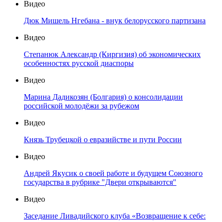
Видео
Дюк Мишель Нгебана - внук белорусского партизана
Видео
Степанюк Александр (Киргизия) об экономических
особенностях русской диаспоры
Видео
Марина Дадикозян (Болгария) о консолидации
российской молодёжи за рубежом
Видео
Князь Трубецкой о евразийстве и пути России
Видео
Андрей Якусик о своей работе и будущем Союзного
государства в рубрике "Двери открываются"
Видео
Заседание Ливадийского клуба «Возвращение к себе: