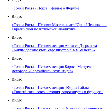
«Точки Роста - Псков»: фильм о Форуме
Видео
«Точки Роста – Псков»: Мастер-класс Юрия Шевцова по
Евразийской политической аналитике
Видео
«Точки Роста – Псков»: лекция Алексея Дзерманта
«Каким должно быть евразийство в XXI-м веке?»
Видео
«Точки Роста – Псков»: лекция Бориса Межуева о
метафоре «Евразийской Атлантиды»
Видео
«Точки Роста – Псков»: лекция Фёдора Гайды
«Евразийский союз: история, опрокинутая в будущее»
Видео
«Точки Роста – Псков»: Лекция Александра Гущина о