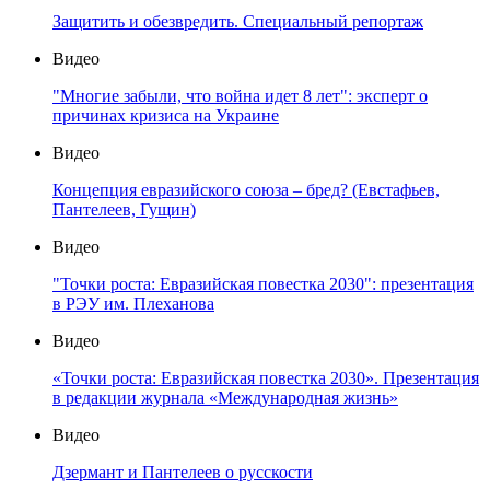
Защитить и обезвредить. Специальный репортаж
Видео
"Многие забыли, что война идет 8 лет": эксперт о
причинах кризиса на Украине
Видео
Концепция евразийского союза – бред? (Евстафьев,
Пантелеев, Гущин)
Видео
"Точки роста: Евразийская повестка 2030": презентация
в РЭУ им. Плеханова
Видео
«Точки роста: Евразийская повестка 2030». Презентация
в редакции журнала «Международная жизнь»
Видео
Дзермант и Пантелеев о русскости