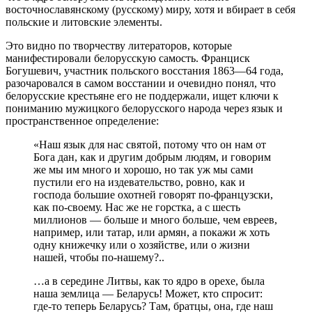
восточнославянскому (русскому) миру, хотя и вбирает в себя
польские и литовские элементы.
Это видно по творчеству литераторов, которые
манифестировали белорусскую самость. Франциск
Богушевич, участник польского восстания 1863—64 года,
разочаровался в самом восстании и очевидно понял, что
белорусские крестьяне его не поддержали, ищет ключи к
пониманию мужицкого белорусского народа через язык и
пространственное определение:
«Наш язык для нас святой, потому что он нам от
Бога дан, как и другим добрым людям, и говорим
же мы им много и хорошо, но так уж мы сами
пустили его на издевательство, ровно, как и
господа большие охотней говорят по-французски,
как по-своему. Нас же не горстка, а с шесть
миллионов — больше и много больше, чем евреев,
например, или татар, или армян, а покажи ж хоть
одну книжечку или о хозяйстве, или о жизни
нашей, чтобы по-нашему?..
…а в середине Литвы, как то ядро в орехе, была
наша землица — Беларусь! Может, кто спросит:
где-то теперь Беларусь? Там, братцы, она, где наш