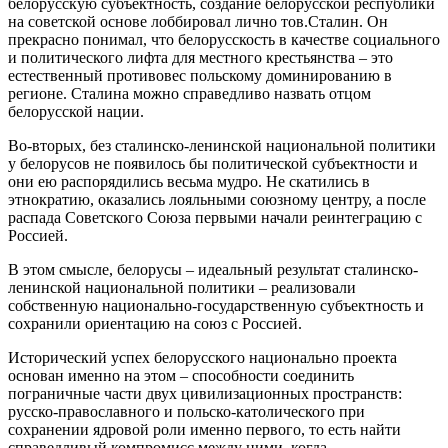
белорусскую субъектность, создание белорусской республики
на советской основе лоббировал лично тов.Сталин. Он
прекрасно понимал, что белорусскость в качестве социального
и политического лифта для местного крестьянства – это
естественный противовес польскому доминированию в
регионе. Сталина можно справедливо назвать отцом
белорусской нации.
Во-вторых, без сталинско-ленинской национальной политики
у белорусов не появилось бы политической субъектности и
они ею распорядились весьма мудро. Не скатились в
этнократию, оказались лояльными союзному центру, а после
распада Советского Союза первыми начали реинтеграцию с
Россией.
В этом смысле, белорусы – идеальный результат сталинско-
ленинской национальной политики – реализовали
собственную национально-государственную субъектность и
сохранили ориентацию на союз с Россией.
Исторический успех белорусского национально проекта
основан именно на этом – способности соединить
пограничные части двух цивилизационных пространств:
русско-православного и польско-католического при
сохранении ядровой роли именно первого, то есть найти
справедливый компромисс между ними, когда