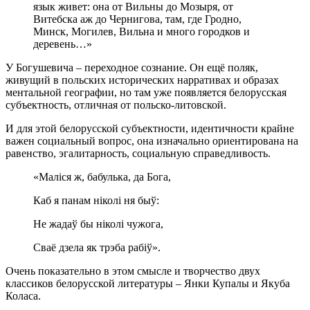
язык живет: она от Вильны до Мозыря, от
Витебска аж до Чернигова, там, где Гродно,
Минск, Могилев, Вильна и много городков и
деревень…»
У Богушевича – переходное сознание. Он ещё поляк,
живущий в польских исторических нарративах и образах
ментальной географии, но там уже появляется белорусская
субъектность, отличная от польско-литовской.
И для этой белорусской субъектности, идентичности крайне
важен социальный вопрос, она изначально ориентирована на
равенство, эгалитарность, социальную справедливость.
«Маліся ж, бабулька, да Бога,
Каб я панам ніколі ня быў:
Не жадаў бы ніколі чужога,
Сваё дзела як трэба рабіў».
Очень показательно в этом смысле и творчество двух
классиков белорусской литературы – Янки Купалы и Якуба
Коласа.