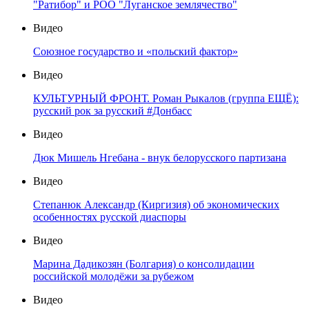
"Ратибор" и РОО "Луганское землячество"
Видео
Союзное государство и «польский фактор»
Видео
КУЛЬТУРНЫЙ ФРОНТ. Роман Рыкалов (группа ЕЩЁ):
русский рок за русский #Донбасс
Видео
Дюк Мишель Нгебана - внук белорусского партизана
Видео
Степанюк Александр (Киргизия) об экономических
особенностях русской диаспоры
Видео
Марина Дадикозян (Болгария) о консолидации
российской молодёжи за рубежом
Видео