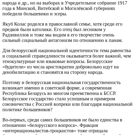
народа и др., но на выборах в Учредительное собрание 1917
года в Минской, Витебской и Могилёвской губерниях
победили большевики и эсеры.
Якуб Колас родился в православной семье, хотя среди его
предков были католики. Его отец был лесником у
Радзивиллов и тоже мы видим в его творчестве очень
сильный социальный антагонизм по отношению к панам.
Для белорусской национальной идентичности тема равенства
и социальной справедливости оказывается более важной, чем
этнокультурные или языковые вопросы. Белорусские
«будители» из числа аристократии добровольно идут на
денобилитацию и становятся на сторону народа.
Поэтому и белорусская национальная государственность
возникает именно в советской форме, а современная
Республика Беларусь во многом преемственна к БССР.
Белорусское государство стало успешным и примером
союзничества с Россией вопреки или благодаря национальной
политике большевиков?
Во-первых, среди самих большевиков не было единства в
отношении «белорусского вопроса». Фракция
«интернационалистов-троцкистов» тоже отрицала