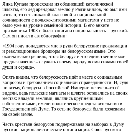
Янка Купала происходил из обедневшей католической
шляхты, его дед арендовал землю у Радзивиллов, но был ими
изгнан, то есть никакой классовой и национальной
солидарности с польско-литовскими магнатами у него не
было уже на уровне семейной истории. В его анкете
призывника 1903 г. была записана национальность – русский.
Сам он писал в автобиографии:
«1904 году попадаются мне в руки белорусские прокламации
и революционные брошюры на белорусском языке. Это
окончательно решило, что я белорус и что единственное мое
предназначение – служить своему народу всеми силами своей
души и сердца».
Опять видим, что белорусскость идёт вместе с социальным
вопросом и требованием социальной справедливости. И, судя
по всему, белорусы в Российской Империи не очень-то её
видели, ведь польские магнаты и шляхта оставались на своих
местах: владели землями, являлись крупнейшими
собственниками, имели политическое представительство в
Государственной Думе. То есть не белорусы были хозяевами
на своей земле.
Часть крестьян белорусов поддерживала на выборах в Думу
русские националистические организации: Союз русского