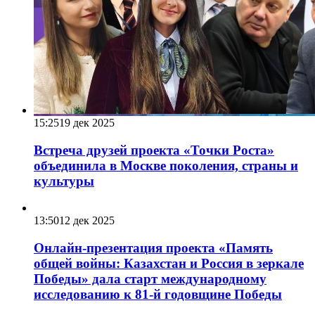
15:25
19 дек 2025
Встреча друзей проекта «Точки Роста»
объединила в Москве поколения, страны и
культуры
13:50
12 дек 2025
Онлайн-презентация проекта «Память
общей войны: Казахстан и Россия в зеркале
Победы» дала старт международному
исследованию к 81-й годовщине Победы