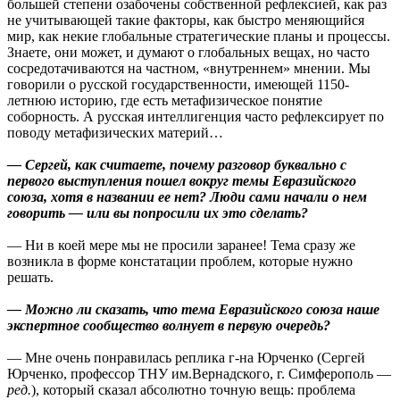
большей степени озабочены собственной рефлексией, как раз
не учитывающей такие факторы, как быстро меняющийся
мир, как некие глобальные стратегические планы и процессы.
Знаете, они может, и думают о глобальных вещах, но часто
сосредотачиваются на частном, «внутреннем» мнении. Мы
говорили о русской государственности, имеющей 1150-
летнюю историю, где есть метафизическое понятие
соборность. А русская интеллигенция часто рефлексирует по
поводу метафизических материй…
— Сергей, как считаете, почему разговор буквально с
первого выступления пошел вокруг темы Евразийского
союза, хотя в названии ее нет? Люди сами начали о нем
говорить — или вы попросили их это сделать?
— Ни в коей мере мы не просили заранее! Тема сразу же
возникла в форме констатации проблем, которые нужно
решать.
— Можно ли сказать, что тема Евразийского союза наше
экспертное сообщество волнует в первую очередь?
— Мне очень понравилась реплика г-на Юрченко (Сергей
Юрченко, профессор ТНУ им.Вернадского, г. Симферополь —
ред.
), который сказал абсолютно точную вещь: проблема