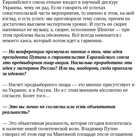
Евразийского союза отныне входит в научный дискурс
Украины, чему он рад. Если говорить об успехах
севастопольской части мероприятия, то именно в этом, на мой
взгляд, и есть успех: мы проговорили тему союза, причем на
достаточно высоком экспертном уровне. И пусть он скорее
напоминал не музыку, а, скорее, исполнение Шнитке — при
этом проблема была обозначена. Всё всегда начинается с
некоего хаоса, который потом идет к гармонии.
— На конференции прозвучало мнение о том, что идея
президента Путина о строительстве Евразийского союза
это предвыборная пиар-акция. Насколько проработана эта
идея у экспертов России? Или вы, наоборот, сюда приехали
за идеями?
— Насчет предвыборного пиара — это мнение присутствует и
на Украине, и в России. Но я с этим мнением абсолютно не
согласен. Более того…
— Это вы лично не согласны или есть объективная
реальность?
— Это объективная реальность, которая сегодня воплотилась
в наличие некой политической воли. Владимир Путин
говорил об этом еще на Манежной площади после оглашения