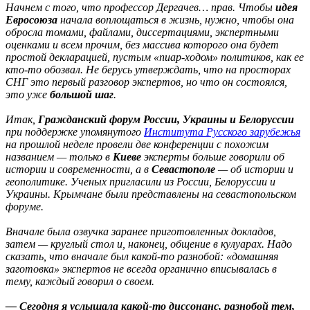
Начнем с того, что профессор Дергачев… прав. Чтобы
идея
Евросоюза
начала воплощаться в жизнь, нужно, чтобы она
обросла томами, файлами, диссертациями, экспертными
оценками и всем прочим, без массива которого она будет
простой декларацией, пустым «пиар-ходом» политиков, как ее
кто-то обозвал. Не берусь утверждать, что на просторах
СНГ это первый разговор экспертов, но что он состоялся,
это уже
большой шаг
.
Итак,
Гражданский форум России, Украины и Белоруссии
при поддержке упомянутого
Института Русского зарубежья
на прошлой неделе провели две конференции с похожим
названием — только в
Киеве
эксперты больше говорили об
истории и современности, а в
Севастополе
— об истории и
геополитике. Ученых пригласили из России, Белоруссии и
Украины. Крымчане были представлены на севастопольском
форуме.
Вначале была озвучка заранее приготовленных докладов,
затем — круглый стол и, наконец, общение в кулуарах. Надо
сказать, что вначале был какой-то разнобой: «домашняя
заготовка» экспертов не всегда органично вписывалась в
тему, каждый говорил о своем.
— Сегодня я услышала какой-то диссонанс, разнобой тем,