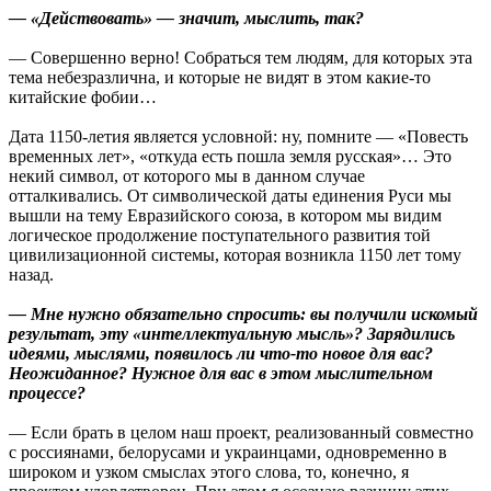
— «Действовать» — значит, мыслить, так?
— Совершенно верно! Собраться тем людям, для которых эта
тема небезразлична, и которые не видят в этом какие-то
китайские фобии…
Дата 1150-летия является условной: ну, помните — «Повесть
временных лет», «откуда есть пошла земля русская»… Это
некий символ, от которого мы в данном случае
отталкивались. От символической даты единения Руси мы
вышли на тему Евразийского союза, в котором мы видим
логическое продолжение поступательного развития той
цивилизационной системы, которая возникла 1150 лет тому
назад.
— Мне нужно обязательно спросить: вы получили искомый
результат, эту «интеллектуальную мысль»? Зарядились
идеями, мыслями, появилось ли что-то новое для вас?
Неожиданное? Нужное для вас в этом мыслительном
процессе?
— Если брать в целом наш проект, реализованный совместно
с россиянами, белорусами и украинцами, одновременно в
широком и узком смыслах этого слова, то, конечно, я