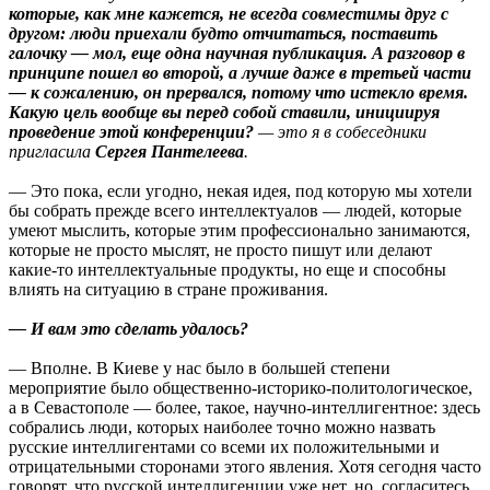
которые, как мне кажется, не всегда совместимы друг с
другом: люди приехали будто отчитаться, поставить
галочку — мол, еще одна научная публикация. А разговор в
принципе пошел во второй, а лучше даже в третьей части
— к сожалению, он прервался, потому что истекло время.
Какую цель вообще вы перед собой ставили, инициируя
проведение этой конференции?
— это я в собеседники
пригласила
Сергея Пантелеева
.
— Это пока, если угодно, некая идея, под которую мы хотели
бы собрать прежде всего интеллектуалов — людей, которые
умеют мыслить, которые этим профессионально занимаются,
которые не просто мыслят, не просто пишут или делают
какие-то интеллектуальные продукты, но еще и способны
влиять на ситуацию в стране проживания.
— И вам это сделать удалось?
— Вполне. В Киеве у нас было в большей степени
мероприятие было общественно-историко-политологическое,
а в Севастополе — более, такое, научно-интеллигентное: здесь
собрались люди, которых наиболее точно можно назвать
русские интеллигентами со всеми их положительными и
отрицательными сторонами этого явления. Хотя сегодня часто
говорят, что русской интеллигенции уже нет, но, согласитесь,