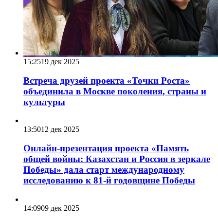
15:25
19 дек 2025
Встреча друзей проекта «Точки Роста»
объединила в Москве поколения, страны и
культуры
13:50
12 дек 2025
Онлайн-презентация проекта «Память
общей войны: Казахстан и Россия в зеркале
Победы» дала старт международному
исследованию к 81-й годовщине Победы
14:09
09 дек 2025