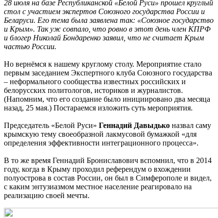
28 июля на базе Республиканской «Белой Руси» прошел круглый
стол с участием экспертов Союзного государства России и
Беларуси. Его тема была заявлена так:
«Союзное государство
и Крым».
Так уж совпало, что ровно в этот день член КПРФ
и блогер Николай Бондаренко заявил, что не считает Крым
частью России.
Но вернёмся к нашему круглому столу. Мероприятие стало
первым заседанием Экспертного клуба Союзного государства
– неформального сообщества известных российских и
белорусских политологов, историков и журналистов.
(Напомним, что его создание было инициировано два месяца
назад, 25 мая.) Постараемся изложить суть мероприятия.
Председатель «Белой Руси»
Геннадий Давыдько
назвал саму
крымскую тему своеобразной лакмусовой бумажкой «
для
определения эффективности интеграционного процесса».
В то же время Геннадий Брониславович вспомнил, что в 2014
году, когда в Крыму проходил референдум о вхождении
полуострова в состав России, он был в Симферополе и видел,
с каким энтузиазмом местное население реагировало на
реализацию своей мечты.