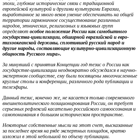
эпохи, глубокие исторические связи с традиционной
европейской культурой и другими культурами Евразии,
выработанное за много веков умение обеспечивать на общей
территории гармоничное сосуществование различных
народов, этнических, религиозных и языковых групп
определяют
особое положение России как самобытного
государства-цивилизации, обширной евразийской и евро-
тихоокеанской державы, сплотившей русский народ и
другие народы, составляющие культурно-цивилизационную
общность Русского мира
».
За минувший с принятия Концепции год тезис о России как
государстве-цивилизации неоднократно обсуждался в научно-
экспертном сообществе, ему были посвящены многочисленные
круглые столы и конференции, различного рода публикации и
телеэфиры.
Данный тезис, конечно же, не касается только современного
внешнеполитического позиционирования России, он требует
серьезных рефлексий касательно российского самоосознания и
самопонимания в большом историческом пространстве.
Некоторые собственные мысли на этот счет, высказанные
за последнее время на ряде экспертных площадок, кратко
изложил в этой небольшой по объему публикации.