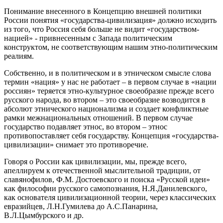
Понимание внесенного в Концепцию внешней политики
России понятия «государства-цивилизация» должно исходить
из того, что Россия себя больше не видит «государством-
нацией» - привнесенным с Запада политическим
конструктом, не соответствующим нашим этно-политическим
реалиям.
Собственно, и в политическом и в этническом смысле слова
термин «нация» у нас не работает – в первом случае в «нации
россиян» теряется этно-культурное своеобразие прежде всего
русского народа, во втором – это своеобразие возводится в
абсолют этнического национализма и создает конфликтные
рамки межнациональных отношений. В первом случае
государство подавляет этнос, во втором – этнос
противопоставляет себя государству. Концепция «государства-
цивилизации» снимает это противоречие.
Говоря о России как цивилизации, мы, прежде всего,
апеллируем к отечественной мыслительной традиции, от
славянофилов, Ф.М. Достоевского и поиска «Русской идеи»
как философии русского самопознания, Н.Я.Данилевского,
как основателя цивилизационной теории, через классических
евразийцев, Л.Н.Гумилева до А.С.Панарина,
В.Л.Цымбурского и др.