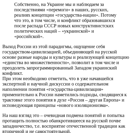
Собственно, на Украине мы и наблюдаем за
последствиями «перемоги» в наших, русских,
реалиях концепции «государства-нации». Потому
что это, в том числе, и конфликт образовавшихся
после распада СССР новых конструктивистских
политических наций – «украинской» и
«российской».
Выход России из этой парадигмы, ощущение себя
государством-цивилизацией, объединяющей на русской
основе разные народы и культуры и реализующей концепцию
«единства во множественности», позволит в том числе и
преодолеть запрограммированный Западом украинский
конфликт.
При этом необходимо отметить, что в уже начавшейся
экспертной и научной дискуссии о содержательном
наполнении понятия «государства-цивилизация»
применительно к России наметились подходы, сводящиеся к
трактовке этого понятия в духе «Россия – другая Европа» и
исповедующая принципы «нового изоляционизма».
На наш взгляд это – очевидная подмена понятий и попытка
протащить полностью обанкротившееся на русской почве
западничество, т.е. восприятие отечественной традиции как
вторичной и не самостоятельной.