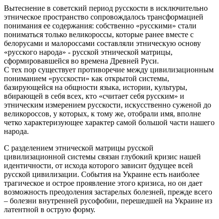
Вытеснение в советский период русскости в исключительно
этническое пространство сопровождалось трансформацией
понимания ее содержания: собственно «русскими» стали
пониматься только великороссы, которые ранее вместе с
белорусами и малороссами составляли этническую основу
«русского народа» - русской этнической матрицы,
сформировавшейся во времена Древней Руси.
С тех пор существует противоречие между цивилизационным
пониманием «русскости» как открытой системы,
базирующейся на общности языка, истории, культуры,
вбирающей в себя всех, кто «считает себя русским» и
этническим измерением русскости, искусственно суженой до
великороссов, у которых, к тому же, отобрали имя, вполне
четко характеризующее характер самой большой части нашего
народа.
С разделением этнической матрицы русской
цивилизационной системы связан глубокий кризис нашей
идентичности, от исхода которого зависит будущее всей
русской цивилизации. События на Украине есть наиболее
трагическое и острое проявление этого кризиса, но он дает
возможность преодоления застарелых болезней, прежде всего
– болезни внутренней русофобии, перешедшей на Украине из
латентной в острую форму.