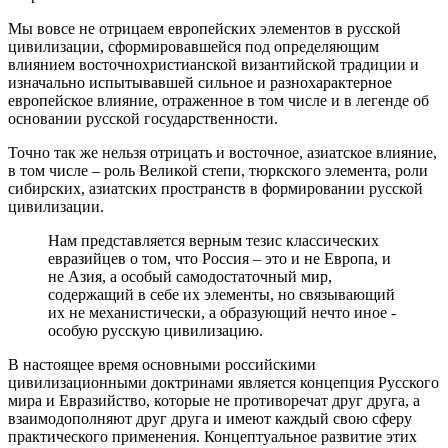
Мы вовсе не отрицаем европейских элементов в русской
цивилизации, сформировавшейся под определяющим
влиянием восточнохристианской византийской традиции и
изначально испытывавшей сильное и разнохарактерное
европейское влияние, отраженное в том числе и в легенде об
основании русской государственности.
Точно так же нельзя отрицать и восточное, азиатское влияние,
в том числе – роль Великой степи, тюркского элемента, роли
сибирских, азиатских пространств в формировании русской
цивилизации.
Нам представляется верным тезис классических
евразийцев о том, что Россия – это и не Европа, и
не Азия, а особый самодостаточный мир,
содержащий в себе их элементы, но связывающий
их не механистически, а образующий нечто иное -
особую русскую цивилизацию.
В настоящее время основными российскими
цивилизационными доктринами является концепция Русского
мира и Евразийство, которые не противоречат друг друга, а
взаимодополняют друг друга и имеют каждый свою сферу
практического применения. Концептуальное развитие этих