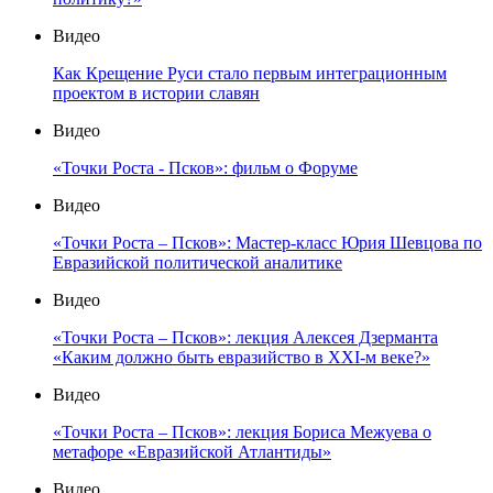
Видео
Как Крещение Руси стало первым интеграционным
проектом в истории славян
Видео
«Точки Роста - Псков»: фильм о Форуме
Видео
«Точки Роста – Псков»: Мастер-класс Юрия Шевцова по
Евразийской политической аналитике
Видео
«Точки Роста – Псков»: лекция Алексея Дзерманта
«Каким должно быть евразийство в XXI-м веке?»
Видео
«Точки Роста – Псков»: лекция Бориса Межуева о
метафоре «Евразийской Атлантиды»
Видео