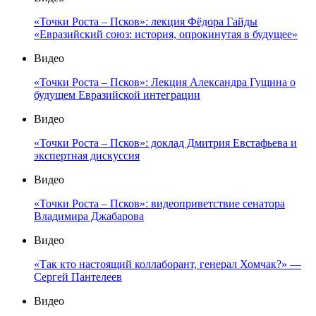
«Точки Роста – Псков»: лекция Фёдора Гайды
«Евразийский союз: история, опрокинутая в будущее»
Видео
«Точки Роста – Псков»: Лекция Александра Гущина о
будущем Евразийской интеграции
Видео
«Точки Роста – Псков»: доклад Дмитрия Евстафьева и
экспертная дискуссия
Видео
«Точки Роста – Псков»: видеоприветствие сенатора
Владимира Джабарова
Видео
«Так кто настоящий коллаборант, генерал Хомчак?» —
Сергей Пантелеев
Видео