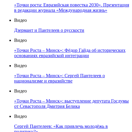
«Точки роста: Евразийская повестка 2030». Презентация
в редакции журнала «Международная жизнь»
Видео
Дзермант и Пантелеев о русскости
Видео
«Точки Роста – Минск»: Фёдор Гайда об исторических
основаниях евразийской интеграции
Видео
«Точки Роста – Минск»: Сергей Пантелеев о
национализме и евразийстве
Видео
«Точки Роста – Минск»: выступление депутата Госдумы
от Севастополя Дмитрия Белика
Видео
Сергей Пантелеев: «Как привлечь молодёжь в
политику?»