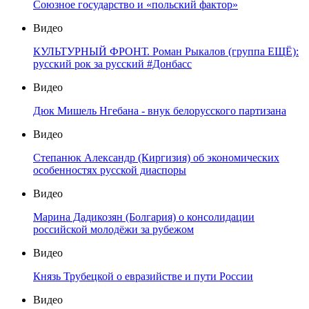
Союзное государство и «польский фактор»
Видео
КУЛЬТУРНЫЙ ФРОНТ. Роман Рыкалов (группа ЕЩЁ):
русский рок за русский #Донбасс
Видео
Дюк Мишель Нгебана - внук белорусского партизана
Видео
Степанюк Александр (Киргизия) об экономических
особенностях русской диаспоры
Видео
Марина Дадикозян (Болгария) о консолидации
российской молодёжи за рубежом
Видео
Князь Трубецкой о евразийстве и пути России
Видео