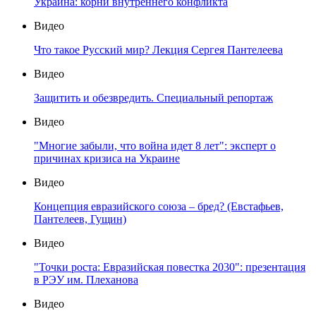
Украина: корни внутреннего конфликта
Видео
Что такое Русский мир? Лекция Сергея Пантелеева
Видео
Защитить и обезвредить. Специальный репортаж
Видео
"Многие забыли, что война идет 8 лет": эксперт о
причинах кризиса на Украине
Видео
Концепция евразийского союза – бред? (Евстафьев,
Пантелеев, Гущин)
Видео
"Точки роста: Евразийская повестка 2030": презентация
в РЭУ им. Плеханова
Видео