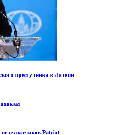
ского преступника в Латвии
заявкам
-перехватчиков Patriot