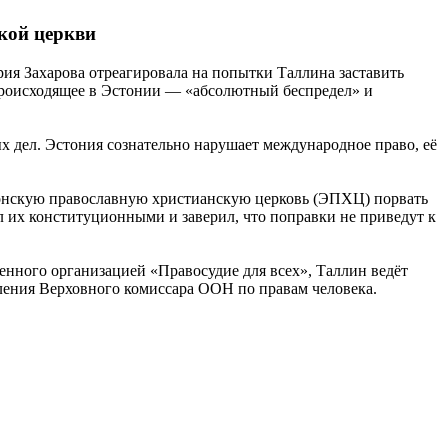
кой церкви
ия Захарова отреагировала на попытки Таллина заставить
 происходящее в Эстонии — «абсолютный беспредел» и
х дел. Эстония сознательно нарушает международное право, её
стонскую православную христианскую церковь (ЭПХЦ) порвать
 их конституционными и заверил, что поправки не приведут к
енного организацией «Правосудие для всех», Таллин ведёт
ения Верховного комиссара ООН по правам человека.