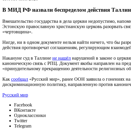
В МИД РФ назвали беспределом действия Таллин
Вмешательство государства в дела церкви недопустимо, напо
Эстонскую православную христианскую церковь разорвать свя
«чертовщина».
Нигде, ни в одном документе нельзя найти ничего, что бы раз
действия противоречат соглашениям, регулирующим взаимодейс
Накануне суд в Таллине
не нашёл
нарушений в законе о церквя
каноническую связь с РПЦ. Документ якобы направлен на пред
«принудительному прекращению деятельности религиозных о
Как
сообщал
«Русский мир», ранее ООН заявила о гонениях на
дискриминационную политику, направленную против каноничес
Русский мир
Facebook
ВКонтакте
Одноклассники
Twitter
Telegram