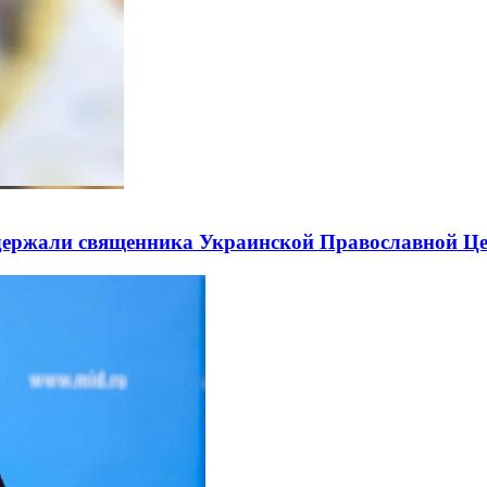
держали священника Украинской Православной Ц