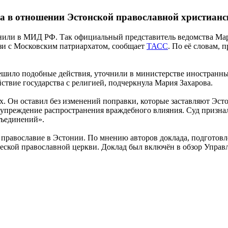
а в отношении Эстонской православной христианс
мнили в МИД РФ. Так официальный представитель ведомства Мар
зи с Московским патриархатом, сообщает
ТАСС
. По её словам,
решило подобные действия, уточнили в министерстве иностранны
твие государства с религией, подчеркнула Мария Захарова.
х. Он оставил без изменений поправки, которые заставляют Э
упреждение распространения враждебного влияния. Суд признал
бъединений».
 православие в Эстонии. По мнению авторов доклада, подготовл
кой православной церкви. Доклад был включён в обзор Управл