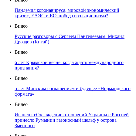
Пандемия коронавируса, мировой экономический
кризис, ЕАЭС и ЕС: победа изоляционизма?
Видео
Русские разговоры с Сергеем Пантелеевым: Михаил
Дроздов (Китай)
Видео
6 лет Крымской весне: когда ждать международного
признания?
Видео
5 лет Минским соглашениям и будущее «Нормандского
формата»
Видео
Иваненко:Охлаждение отношений Украины с Россией
принесло Румынии газоносный шельф у острова
Змеиного
Видео