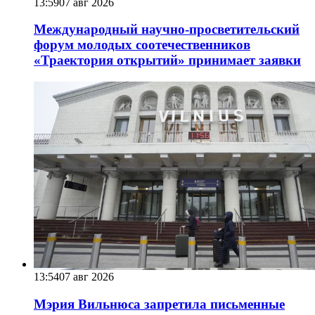
13:59
07 авг 2026
Международный научно-просветительский
форум молодых соотечественников
«Траектория открытий» принимает заявки
13:54
07 авг 2026
Мэрия Вильнюса запретила письменные