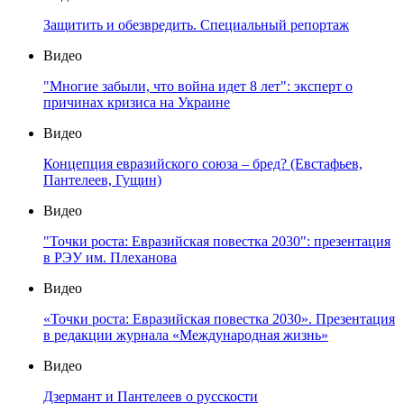
Защитить и обезвредить. Специальный репортаж
Видео
"Многие забыли, что война идет 8 лет": эксперт о
причинах кризиса на Украине
Видео
Концепция евразийского союза – бред? (Евстафьев,
Пантелеев, Гущин)
Видео
"Точки роста: Евразийская повестка 2030": презентация
в РЭУ им. Плеханова
Видео
«Точки роста: Евразийская повестка 2030». Презентация
в редакции журнала «Международная жизнь»
Видео
Дзермант и Пантелеев о русскости