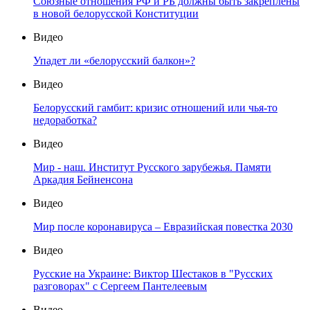
Союзные отношения РФ и РБ должны быть закреплены
в новой белорусской Конституции
Видео
Упадет ли «белорусский балкон»?
Видео
Белорусский гамбит: кризис отношений или чья-то
недоработка?
Видео
Мир - наш. Институт Русского зарубежья. Памяти
Аркадия Бейненсона
Видео
Мир после коронавируса – Евразийская повестка 2030
Видео
Русские на Украине: Виктор Шестаков в "Русских
разговорах" с Сергеем Пантелеевым
Видео