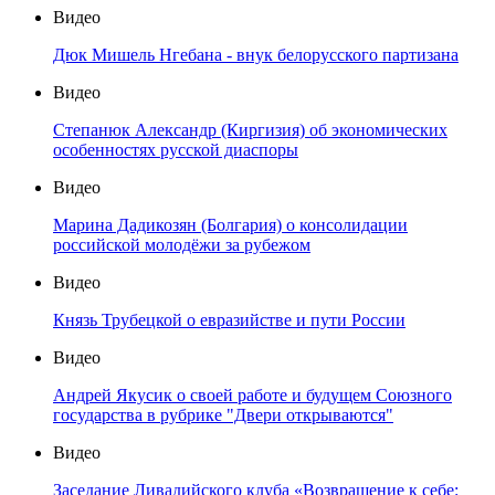
Видео
Дюк Мишель Нгебана - внук белорусского партизана
Видео
Степанюк Александр (Киргизия) об экономических
особенностях русской диаспоры
Видео
Марина Дадикозян (Болгария) о консолидации
российской молодёжи за рубежом
Видео
Князь Трубецкой о евразийстве и пути России
Видео
Андрей Якусик о своей работе и будущем Союзного
государства в рубрике "Двери открываются"
Видео
Заседание Ливадийского клуба «Возвращение к себе: