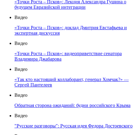
«Точки Роста – Псков»: Лекция Александра Гущина о
будущем Евразийской интеграции
Видео
«Точки Роста – Псков»: доклад Дмитрия Евстафьева и
экспертная дискуссия
Видео
«Точки Роста – Псков»: видеоприветствие сенатора
Владимира Джабарова
Видео
«Так кто настоящий коллаборант, генерал Хомчак?» —
Сергей Пантелеев
Видео
Обратная сторона ожиданий: будни российского Крыма
Видео
"Русские разговоры": Русская идея Федора Достоевского