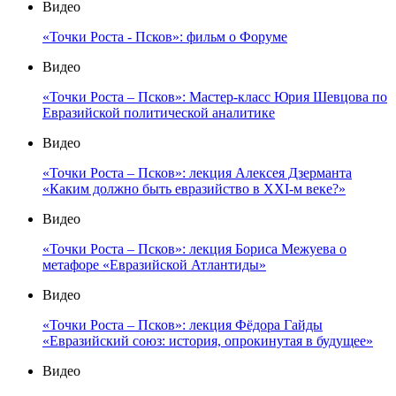
Видео
«Точки Роста - Псков»: фильм о Форуме
Видео
«Точки Роста – Псков»: Мастер-класс Юрия Шевцова по
Евразийской политической аналитике
Видео
«Точки Роста – Псков»: лекция Алексея Дзерманта
«Каким должно быть евразийство в XXI-м веке?»
Видео
«Точки Роста – Псков»: лекция Бориса Межуева о
метафоре «Евразийской Атлантиды»
Видео
«Точки Роста – Псков»: лекция Фёдора Гайды
«Евразийский союз: история, опрокинутая в будущее»
Видео