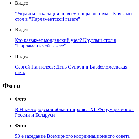
Видео
"Украина: эскалация по всем направлениям". Круглый
стол в "Парламентской газете"
Видео
Кто развяжет молдавский узел? Круглый стол в
"Парламентской газете"
Видео
Сергей Пантелеев: День Супрун и Варфоломеевская
ночь
Фото
Фото
В Нижегородской области прошёл XII Форум регионов
России и Беларуси
Фото
53-е заседание Всемирного координационного совета