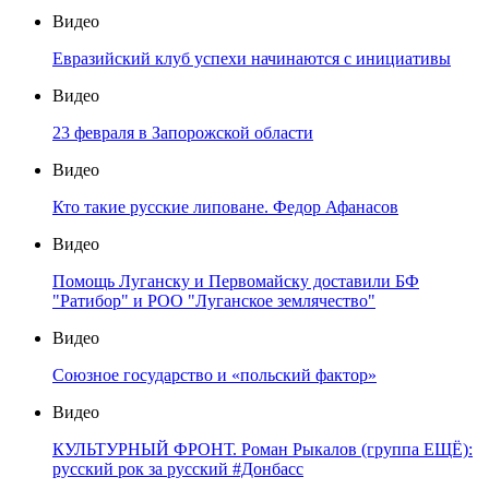
Видео
Евразийский клуб успехи начинаются с инициативы
Видео
23 февраля в Запорожской области
Видео
Кто такие русские липоване. Федор Афанасов
Видео
Помощь Луганску и Первомайску доставили БФ
"Ратибор" и РОО "Луганское землячество"
Видео
Союзное государство и «польский фактор»
Видео
КУЛЬТУРНЫЙ ФРОНТ. Роман Рыкалов (группа ЕЩЁ):
русский рок за русский #Донбасс