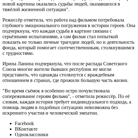
новой картины оказались судьбы людей, оказавшихся в
тяжёлой жизненной ситуации".
Режиссёр отметила, что работа над фильмом потребовала
глубокого эмоционального погружения в истории героев. Она
подчеркнула, что каждая судьба в картине связана с
серьёзными испытаниями, а сам фильм стал попыткой
показать не только личные трагедии людей, но и деятельность
фонда, который помогает соотечественникам, столкнувшимся
с трудностями.
Ирина Ланина подчеркнула, что после распада Советского
Союза многие жители бывших республик не могли
представить, что однажды столкнутся с враждебным
отношением в странах, где прожили большую часть жизни.
"Во время съёмок я особенно остро почувствовала
сопереживание героям фильма", - отметила режиссёр. По её
словам, каждая история требует индивидуального подхода, а
помощь людям в подобных ситуациях невозможна без
искреннего участия и человеческой эмпатии.
Facebook
ВКонтакте
Одноклассники