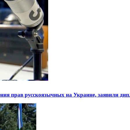
ния прав русскоязычных на Украине, заявили ди