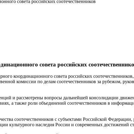
ионного совета российских соотечественников
рдинационного совета российских соотечественник
мирного координационного совета российских соотечественников
венной комиссии по делам соотечественников за рубежом, руко
ренций и рассмотрены вопросы дальнейшей консолидации движен
виях, а также роли объединений соотечественников в информа
чества соотечественников с субъектами Российской Федерации,
ации культурного наследия России и современных достижений с