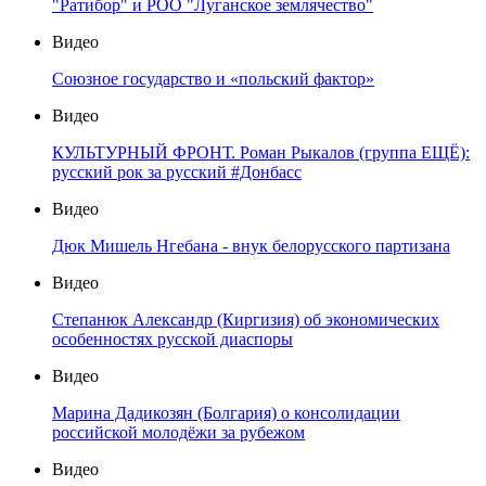
"Ратибор" и РОО "Луганское землячество"
Видео
Союзное государство и «польский фактор»
Видео
КУЛЬТУРНЫЙ ФРОНТ. Роман Рыкалов (группа ЕЩЁ):
русский рок за русский #Донбасс
Видео
Дюк Мишель Нгебана - внук белорусского партизана
Видео
Степанюк Александр (Киргизия) об экономических
особенностях русской диаспоры
Видео
Марина Дадикозян (Болгария) о консолидации
российской молодёжи за рубежом
Видео