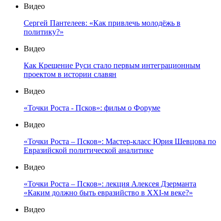
Видео
Сергей Пантелеев: «Как привлечь молодёжь в
политику?»
Видео
Как Крещение Руси стало первым интеграционным
проектом в истории славян
Видео
«Точки Роста - Псков»: фильм о Форуме
Видео
«Точки Роста – Псков»: Мастер-класс Юрия Шевцова по
Евразийской политической аналитике
Видео
«Точки Роста – Псков»: лекция Алексея Дзерманта
«Каким должно быть евразийство в XXI-м веке?»
Видео