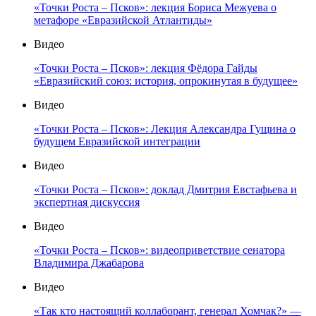
«Точки Роста – Псков»: лекция Бориса Межуева о
метафоре «Евразийской Атлантиды»
Видео
«Точки Роста – Псков»: лекция Фёдора Гайды
«Евразийский союз: история, опрокинутая в будущее»
Видео
«Точки Роста – Псков»: Лекция Александра Гущина о
будущем Евразийской интеграции
Видео
«Точки Роста – Псков»: доклад Дмитрия Евстафьева и
экспертная дискуссия
Видео
«Точки Роста – Псков»: видеоприветствие сенатора
Владимира Джабарова
Видео
«Так кто настоящий коллаборант, генерал Хомчак?» —