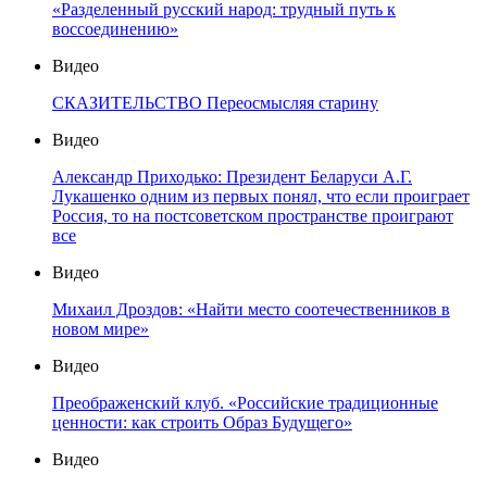
«Разделенный русский народ: трудный путь к
воссоединению»
Видео
СКАЗИТЕЛЬСТВО Переосмысляя старину
Видео
Александр Приходько: Президент Беларуси А.Г.
Лукашенко одним из первых понял, что если проиграет
Россия, то на постсоветском пространстве проиграют
все
Видео
Михаил Дроздов: «Найти место соотечественников в
новом мире»
Видео
Преображенский клуб. «Российские традиционные
ценности: как строить Образ Будущего»
Видео