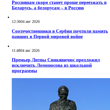
Россиянам скоро станет проще переезжать в
Беларусь, а белорусам – в Россию
12:36
04 авг 2026
Соотечественники в Сербии почтили память
павших в Первой мировой войне
11:48
04 авг 2026
Премьер Литвы Синкявичюс предложил
исключить Ломоносова из школьной
программы