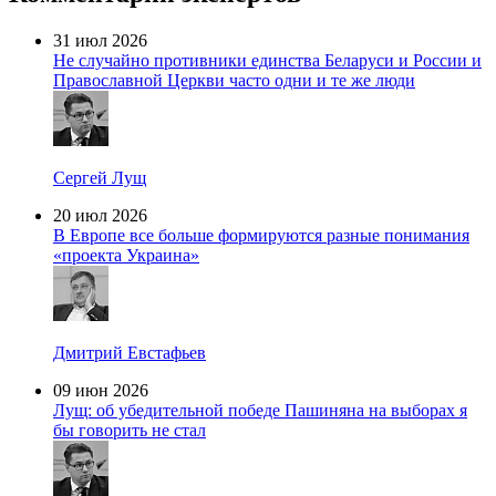
31 июл 2026
Не случайно противники единства Беларуси и России и
Православной Церкви часто одни и те же люди
Сергей Лущ
20 июл 2026
В Европе все больше формируются разные понимания
«проекта Украина»
Дмитрий Евстафьев
09 июн 2026
Лущ: об убедительной победе Пашиняна на выборах я
бы говорить не стал