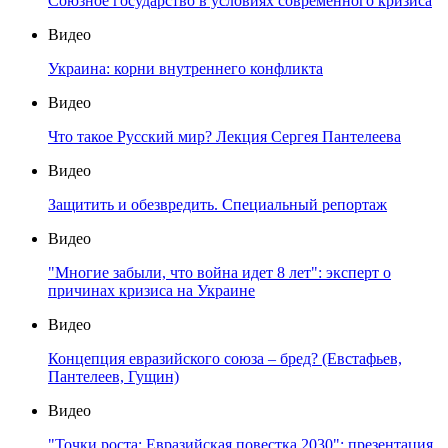
Союзное государство в условиях современного кризиса
Видео
Украина: корни внутреннего конфликта
Видео
Что такое Русский мир? Лекция Сергея Пантелеева
Видео
Защитить и обезвредить. Специальный репортаж
Видео
"Многие забыли, что война идет 8 лет": эксперт о
причинах кризиса на Украине
Видео
Концепция евразийского союза – бред? (Евстафьев,
Пантелеев, Гущин)
Видео
"Точки роста: Евразийская повестка 2030": презентация