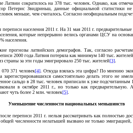
ние Латвии сократилось на 378 тыс. человек. Однако, как отме
сор Петерис Звидриньш, данные официальной статистики не 
 человек меньше, чем считалось. Согласно неофициальным подсче
ереписи населения 2011 г. На 31 мая 2011 г. предварительные 
населения, которые непрерывно велись органами ЦСУ на основ
6% населения.
кие прогнозы латвийских демографов. Так, согласно расчета
реписи 2000 года Латвия потеряла как минимум 140 тыс. жителей,
з страны за эти годы эмигрировало 250 тыс. жителей
[3]
.
 070 371 человек
[4]
. Откуда взялась эта цифра? По мнению эко
а зарегистрировавшихся самостоятельно делать этого не имели
ное сальдо в 28 тыс. человек приписали к уже подсчитанным 1
овали в октябре 2011 г., но только как предварительную. А 
ают чуть более 2 млн. человек
[5]
.
Уменьшение численности национальных меньшинств
осле переписи 2011 г. нельзя рассматривать как полностью до
ие общей численности нелатышей вызвано не только эмиграцией,