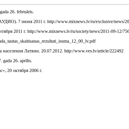
 gada 26. februāris.
ИО). 7 июня 2011 г. http://www.mixnews.lv/ru/exclusive/news/2
бря 2011 г. http://www.mixnews.lv/ru/society/news/2011-09-12/75
gada_tautas_skaitisanas_rezultati_isuma_12_00_lv.pdf
селения Латвии. 20.07.2012. http://www.ves.lv/article/222492
 gada 26. aprīlis.
», 20 октября 2006 г.