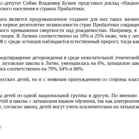
экс-депутат Сейма Владимир Бузаев представил доклад «Национ
сского населения в странах Прибалтики.
сь является предумышленное создание для них таких жизнен
и в первое десятилетие независимости стран Прибалтики сокра
езкого превышения смертности над рождаемостью. Например, 
тонцев. В Латвии соответственно на 18% и 25% ниже, чем у ла
8 г. среди эстонцев наблюдается естественный прирост, тогда ка
едотвращение деторождения в среде нежелательной этнической г
х литовские школы в Литве, уменьшилась на 6%, латышские шко
ась соответственно на 79%, 64% и 66%.
русских детей, но и с неявным принуждением со стороны влас
ча детей из одной национальной группы в другую. По мнению В.
тей в школы с латышским языком обучения, так как альтернатива
де, согласно закону, детей могут учить исключительно на латышс
/