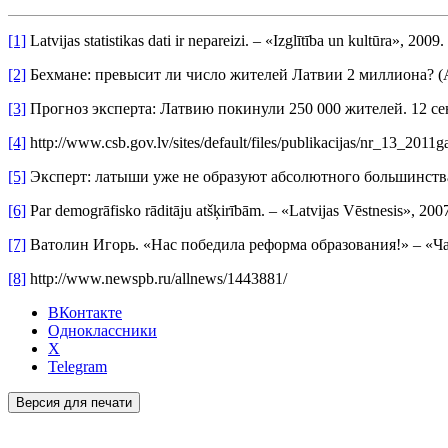
[1]
Latvijas statistikas dati ir nepareizi. – «Izglītība un kultūra», 2009.
[2]
Бехмане: превысит ли число жителей Латвии 2 миллиона? (АУД
[3]
Прогноз эксперта: Латвию покинули 250 000 жителей. 12 сентя
[4]
http://www.csb.gov.lv/sites/default/files/publikacijas/nr_13_2011
[5]
Эксперт: латыши уже не образуют абсолютного большинства на
[6]
Par demogrāfisko rāditāju atšķirībām. – «Latvijas Vēstnesis», 2007.
[7]
Ватолин Игорь. «Нас победила реформа образования!» – «Час
[8]
http://www.newspb.ru/allnews/1443881/
ВКонтакте
Одноклассники
X
Telegram
Версия для печати