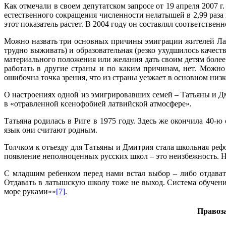
Как отмечали в своем депутатском запросе от 19 апреля 2007 
естественного сокращения численности нелатышей в 2,99 раза
этот показатель растет. В 2004 году он составлял соответственно
Можно назвать три основных причины эмиграции жителей Латв
трудно выживать) и образовательная (резко ухудшилось качест
материального положения или желания дать своим детям более 
работать в другие страны и по каким причинам, нет. Можно
ошибочна точка зрения, что из страны уезжает в основном ни
О настроениях одной из эмигрировавших семей – Татьяны и Д
в «отравленной ксенофобией латвийской атмосфере».
Татьяна родилась в Риге в 1975 году. Здесь же окончила 40
язык они считают родным.
Толчком к отъезду для Татьяны и Дмитрия стала школьная рефо
появление неполноценных русских школ – это неизбежность. Н
С младшим ребенком перед нами встал выбор – либо отдавать 
Отдавать в латышскую школу тоже не выход. Система обучени
море руками»»
[7]
.
Правоза