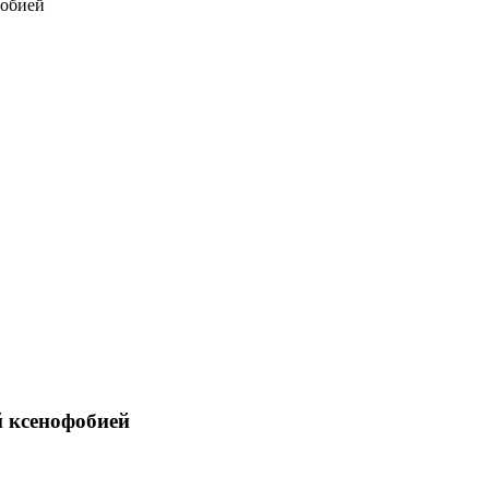
фобией
й ксенофобией