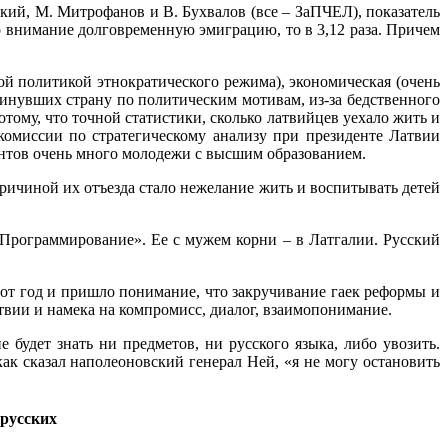
ский, М. Митрофанов и В. Бухвалов (все – ЗаПЧЕЛ), показатель
о внимание долговременную эмиграцию, то в 3,12 раза. Причем
й политикой этнократического режима), экономическая (очень
окинувших страну по политическим мотивам, из-за бедственного
тому, что точной статистики, сколько латвийцев уехало жить и
комиссии по стратегическому анализу при президенте Латвии
антов очень много молодежи с высшим образованием.
ичиной их отъезда стало нежелание жить и воспитывать детей
«Программирование». Ее с мужем корни – в Латгалии. Русский
 тот год и пришло понимание, что закручивание гаек реформы и
твии и намека на компромисс, диалог, взаимопонимание.
 будет знать ни предметов, ни русского языка, либо увозить.
к сказал наполеоновский генерал Ней, «я не могу остановить
 русских