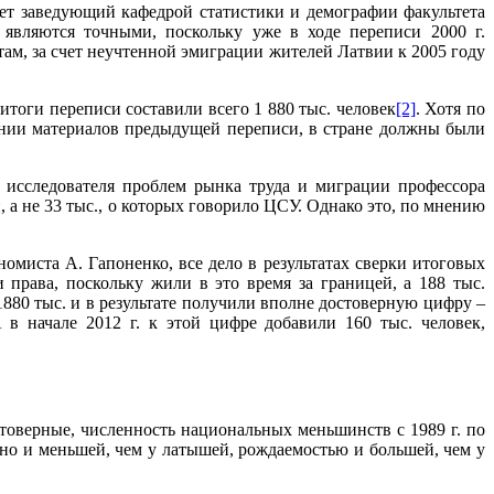
чает заведующий кафедрой статистики и демографии факультета
являются точными, поскольку уже в ходе переписи 2000 г.
там, за счет неучтенной эмиграции жителей Латвии к 2005 году
итоги переписи составили всего 1 880 тыс. человек
[2]
. Хотя по
ании материалов предыдущей переписи, в стране должны были
м исследователя проблем рынка труда и миграции профессора
 а не 33 тыс., о которых говорило ЦСУ. Однако это, по мнению
номиста А. Гапоненко, все дело в результатах сверки итоговых
 права, поскольку жили в это время за границей, а 188 тыс.
880 тыс. и в результате получили вполне достоверную цифру –
в начале 2012 г. к этой цифре добавили 160 тыс. человек,
стоверные, численность национальных меньшинств с 1989 г. по
 но и меньшей, чем у латышей, рождаемостью и большей, чем у