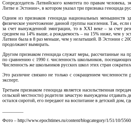
Сопредседатель Латвийского комитета по правам человека, 
Литве и Эстонии», в котором указал три признака геноцида ру
Одним из признаков геноцида национальных меньшинств зде
физическое уничтожение данной группы населения. Так, есл
за счет вынужденной эмиграции, то в XXI веке – за счет р
среднем на 14% выше, а рождаемость – на 15% ниже, чем у эс
Латвии была в 8 раз меньше, чем у нелатышей. В Эстонии с 200
продолжают вымирать.
Другим признаком геноцида служат меры, рассчитанные на пр
по сравнению с 1990 г. численность школьников, посещающи
Численность же школьников русских школ этих стран сократил
Это различие связано не только с сокращением численности 
эксперт.
Третьим признаком геноцида является насильственная переда
сельской местности) родители зачастую вынуждены отдавать де
остался сиротой, его передают на воспитание в детский дом, г
_________
Фото – http://www.epochtimes.ru/content/blogcategory/1/51/10/5560