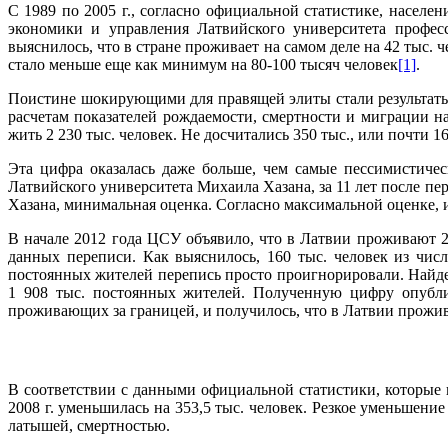
С 1989 по 2005 г., согласно официальной статистике, населе
экономики и управления Латвийского университета профес
выяснилось, что в стране проживает на самом деле на 42 тыс.
стало меньше еще как минимум на 80-100 тысяч человек
[1]
.
Поистине шокирующими для правящей элиты стали результаты п
расчетам показателей рождаемости, смертности и миграции 
жить 2 230 тыс. человек. Не досчитались 350 тыс., или почти 1
Эта цифра оказалась даже больше, чем самые пессимистичес
Латвийского университета Михаила Хазана, за 11 лет после пе
Хазана, минимальная оценка. Согласно максимальной оценке, и
В начале 2012 года ЦСУ объявило, что в Латвии проживают 2
данных переписи. Как выяснилось, 160 тыс. человек из числ
постоянных жителей перепись просто проигнорировали. Найден
1 908 тыс. постоянных жителей. Полученную цифру опублик
проживающих за границей, и получилось, что в Латвии прожив
В соответствии с данными официальной статистики, которые п
2008 г. уменьшилась на 353,5 тыс. человек. Резкое уменьшен
латышей, смертностью.