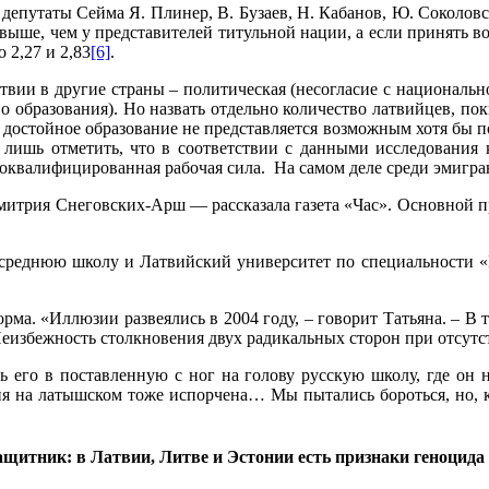
г. депутаты Сейма Я. Плинер, В. Бузаев, Н. Кабанов, Ю. Соколов
 выше, чем у представителей титульной нации, а если принять в
 2,27 и 2,83
[6]
.
ии в другие страны – политическая (несогласие с национально
во образования). Но назвать отдельно количество латвийцев, п
достойное образование не представляется возможным хотя бы по
 лишь отметить, что в соответствии с данными исследования 
зкоквалифицированная рабочая сила. На самом деле среди эмигр
митрия Снеговских-Арш — рассказала газета «Час». Основной пр
-ю среднюю школу и Латвийский университет по специальности 
рма. «Иллюзии развеялись в 2004 году, – говорит Татьяна. – В
еизбежность столкновения двух радикальных сторон при отсутс
его в поставленную с ног на голову русскую школу, где он не
я на латышском тоже испорчена… Мы пытались бороться, но, ка
щитник: в Латвии, Литве и Эстонии есть признаки геноцида