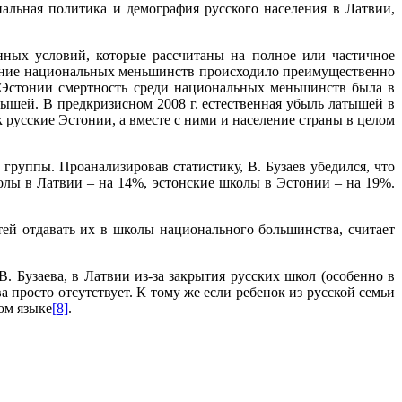
альная политика и демография русского населения в Латвии,
ных условий, которые рассчитаны на полное или частичное
щение национальных меньшинств происходило преимущественно
в Эстонии смертность среди национальных меньшинств была в
тышей. В предкризисном 2008 г. естественная убыль латышей в
к русские Эстонии, а вместе с ними и население страны в целом
руппы. Проанализировав статистику, В. Бузаев убедился, что
лы в Латвии – на 14%, эстонские школы в Эстонии – на 19%.
тей отдавать их в школы национального большинства, считает
 Бузаева, в Латвии из-за закрытия русских школ (особенно в
 просто отсутствует. К тому же если ребенок из русской семьи
ком языке
[8]
.